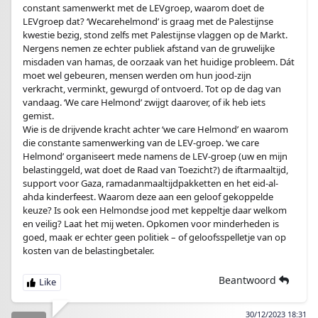
constant samenwerkt met de LEVgroep, waarom doet de
LEVgroep dat? ‘Wecarehelmond’ is graag met de Palestijnse
kwestie bezig, stond zelfs met Palestijnse vlaggen op de Markt.
Nergens nemen ze echter publiek afstand van de gruwelijke
misdaden van hamas, de oorzaak van het huidige probleem. Dát
moet wel gebeuren, mensen werden om hun jood-zijn
verkracht, verminkt, gewurgd of ontvoerd. Tot op de dag van
vandaag. ‘We care Helmond’ zwijgt daarover, of ik heb iets
gemist.
Wie is de drijvende kracht achter ‘we care Helmond’ en waarom
die constante samenwerking van de LEV-groep. ‘we care
Helmond’ organiseert mede namens de LEV-groep (uw en mijn
belastinggeld, wat doet de Raad van Toezicht?) de iftarmaaltijd,
support voor Gaza, ramadanmaaltijdpakketten en het eid-al-
ahda kinderfeest. Waarom deze aan een geloof gekoppelde
keuze? Is ook een Helmondse jood met keppeltje daar welkom
en veilig? Laat het mij weten. Opkomen voor minderheden is
goed, maak er echter geen politiek – of geloofsspelletje van op
kosten van de belastingbetaler.
Beantwoord
30/12/2023 18:31