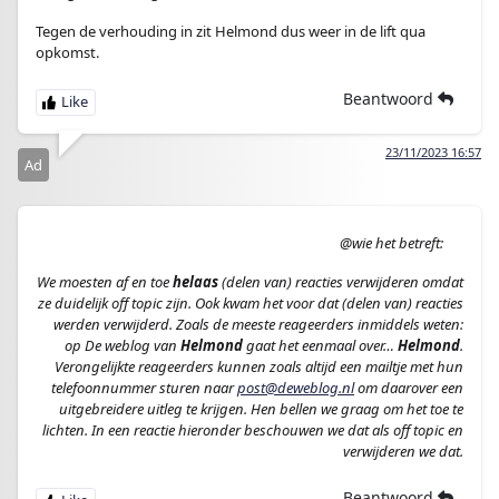
Tegen de verhouding in zit Helmond dus weer in de lift qua
opkomst.
Beantwoord
23/11/2023 16:57
Ad
@wie het betreft:
We moesten af en toe
helaas
(delen van) reacties verwijderen omdat
ze duidelijk off topic zijn. Ook kwam het voor dat (delen van) reacties
werden verwijderd. Zoals de meeste reageerders inmiddels weten:
op De weblog van
Helmond
gaat het eenmaal over…
Helmond
.
Verongelijkte reageerders kunnen zoals altijd een mailtje met hun
telefoonnummer sturen naar
post@deweblog.nl
om daarover een
uitgebreidere uitleg te krijgen. Hen bellen we graag om het toe te
lichten. In een reactie hieronder beschouwen we dat als off topic en
verwijderen we dat.
Beantwoord