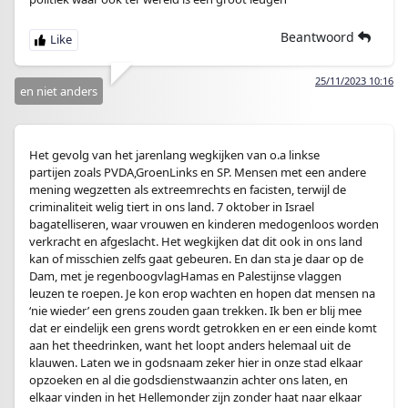
Beantwoord
25/11/2023 10:16
en niet anders
Het gevolg van het jarenlang wegkijken van o.a linkse
partijen zoals PVDA,GroenLinks en SP. Mensen met een andere
mening wegzetten als extreemrechts en facisten, terwijl de
criminaliteit welig tiert in ons land. 7 oktober in Israel
bagatelliseren, waar vrouwen en kinderen medogenloos worden
verkracht en afgeslacht. Het wegkijken dat dit ook in ons land
kan of misschien zelfs gaat gebeuren. En dan sta je daar op de
Dam, met je regenboogvlagHamas en Palestijnse vlaggen
leuzen te roepen. Je kon erop wachten en hopen dat mensen na
‘nie wieder’ een grens zouden gaan trekken. Ik ben er blij mee
dat er eindelijk een grens wordt getrokken en er een einde komt
aan het theedrinken, want het loopt anders helemaal uit de
klauwen. Laten we in godsnaam zeker hier in onze stad elkaar
opzoeken en al die godsdienstwaanzin achter ons laten, en
elkaar vinden in het Hellemonder zijn zonder haat naar elkaar