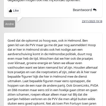
Beantwoord
23/11/2023 19:18
Andre
Goed dat de opkomst zo hoog was, ook in Helmond. Ben
geen lid van de PVV maar ga me dit jaar nog aanmelden! Hoop
dat er hier in Helmond straks ook het nodige aan een
aardverschuiving komt in de Helmondse politiek, duurt nog
even maar heb de tijd. Misschien dat we hier ook die praatjes
over klimaat, groene energie en ‘laten we elkaar even
vasthouden want we laten niemand los’ af zijn. Houden allemaal
loze praatjes en van die roeptoeters af zijn, zeker als ik hier naar
bepaalde ‘figuren’ kijk die hier in Helmond mee de dienst
uitmaken. Laat bepaalde figuren maar eens opstappen, die
hoppen van de een naar de andere partij. Ook GroenLinks, PVDA
en D66 moeten maar eens stil in een hoekje gaan zitten en gaan
zitten schamen, roepen elkaar alleen maar na! Blij dat die
partijen hebben verloren en de PVV die men altijd buiten wilde
sluiten eens goed opkomt. Net als toen Pim Fortuyn toen jaren