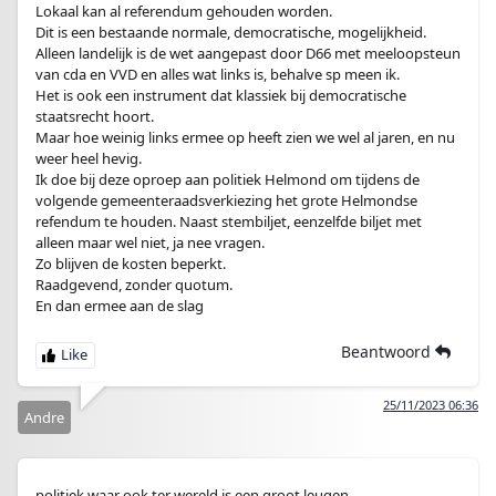
Lokaal kan al referendum gehouden worden.
Dit is een bestaande normale, democratische, mogelijkheid.
Alleen landelijk is de wet aangepast door D66 met meeloopsteun
van cda en VVD en alles wat links is, behalve sp meen ik.
Het is ook een instrument dat klassiek bij democratische
staatsrecht hoort.
Maar hoe weinig links ermee op heeft zien we wel al jaren, en nu
weer heel hevig.
Ik doe bij deze oproep aan politiek Helmond om tijdens de
volgende gemeenteraadsverkiezing het grote Helmondse
refendum te houden. Naast stembiljet, eenzelfde biljet met
alleen maar wel niet, ja nee vragen.
Zo blijven de kosten beperkt.
Raadgevend, zonder quotum.
En dan ermee aan de slag
Beantwoord
25/11/2023 06:36
Andre
politiek waar ook ter wereld is een groot leugen