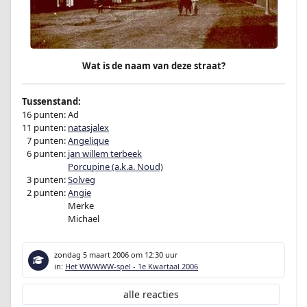
Wat is de naam van deze straat?
Tussenstand:
16 punten: Ad
11 punten:
natasjalex
0
7 punten:
Angelique
0
6 punten:
jan willem terbeek
06 punten:
Porcupine (a.k.a. Noud)
0
3 punten:
Solveg
0
2 punten:
Angie
02 punten:
Merke
02 punten:
Michael
zondag 5 maart 2006
om 12:30 uur
in:
Het WWWWW-spel - 1e Kwartaal 2006
alle reacties