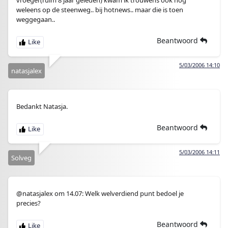
vroeger(ruim 8 jaar geleden) kwam ik trouwens ook nog
weleens op de steenweg.. bij hotnews.. maar die is toen
weggegaan..
Beantwoord
5/03/2006 14:10
natasjalex
Bedankt Natasja.
Beantwoord
5/03/2006 14:11
Solveg
@natasjalex om 14.07: Welk welverdiend punt bedoel je
precies?
Beantwoord