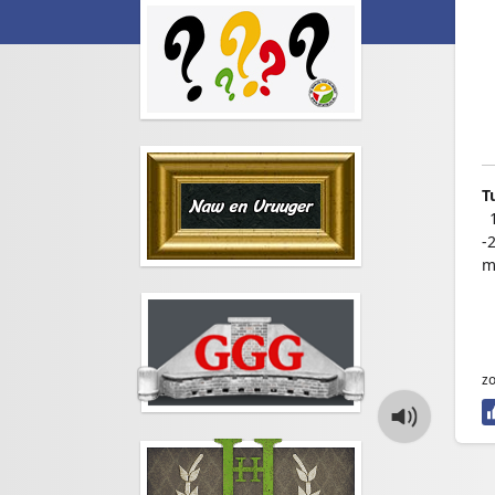
T
–
-
m
zo