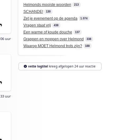
Helmonds mooiste woorden
213
SCHANDE!
130
Zet je evenement op de agenda
1.074
Vragen staat vrij
438
Een warme of koude douche
137
:06 uur
Grappen en moppen over Helmond
338
Waarop MOET Helmond trots zijn?
188
vette logtitel
kreeg afgelopen 24 uur reactie
:33 uur