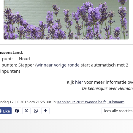
ussenstand:
1 punt:
en
Noud
2 punten: Stapper (
winnaar vorige ronde
start automatisch met 2
inpunten)
Kijk
hier
voor meer informatie ov
De kennisquiz over Helmon
ndag 12 juli 2015
om 21:25 uur
in:
Kennisquiz 2015 tweede helft
,
Huisnaam
lees
alle reacties
Fa
X
W
D
ce
ha
e
bo
ts
l
ok
Ap
e
p