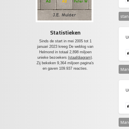
Ad
Ad
Peter W
J.E. Mulder
stan
Statistieken
U
Sinds de start in mei 2005 tot 1
januari 2023 kreeg De weblog van
Helmond in totaal 2,898 miljoen
unieke bezoekers
(staafdiagram)
.
Zij bekeken 9,364 miljoen pagina's
en gaven 109.937 reacties.
Mar
U
Mar