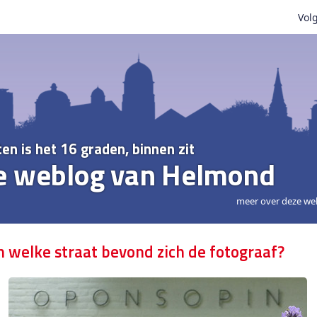
Volg
ten is het 16 graden, binnen zit
e weblog van Helmond
meer over deze we
n welke straat bevond zich de fotograaf?