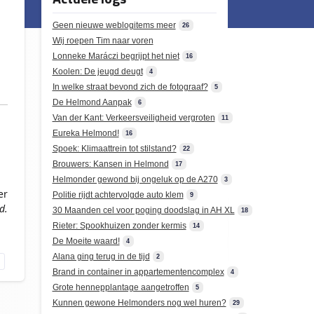
Geen nieuwe weblogitems meer
26
Wij roepen Tim naar voren
Lonneke Maráczi begrijpt het niet
16
Koolen: De jeugd deugt
4
In welke straat bevond zich de fotograaf?
5
De Helmond Aanpak
6
Van der Kant: Verkeersveiligheid vergroten
11
Eureka Helmond!
16
Spoek: Klimaattrein tot stilstand?
22
Brouwers: Kansen in Helmond
17
Helmonder gewond bij ongeluk op de A270
3
er
Politie rijdt achtervolgde auto klem
9
d.
30 Maanden cel voor poging doodslag in AH XL
18
Rieter: Spookhuizen zonder kermis
14
De Moeite waard!
4
Alana ging terug in de tijd
2
Brand in container in appartementencomplex
4
Grote hennepplantage aangetroffen
5
Kunnen gewone Helmonders nog wel huren?
29