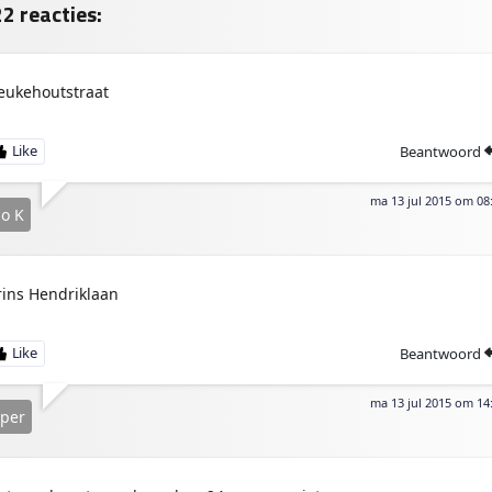
n
2 reacties:
eukehoutstraat
Beantwoord
ma 13 jul 2015 om 08
o K
rins Hendriklaan
Beantwoord
ma 13 jul 2015 om 14
per