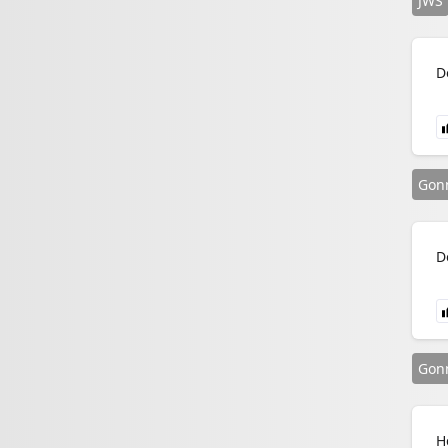
JWS
D
Gon
D
Gon
H