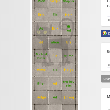
H
Mien
Stapper
dartjan
D
Erik
Hein
Els
Ad
Erik
Ad
D
Mien
Els
ad
B
Michael
Els
wilma
Rieter
Helga
els
wilma
case
fr@ boy
Ellen
Ad
slim
M
Solveg
Ad
Helga