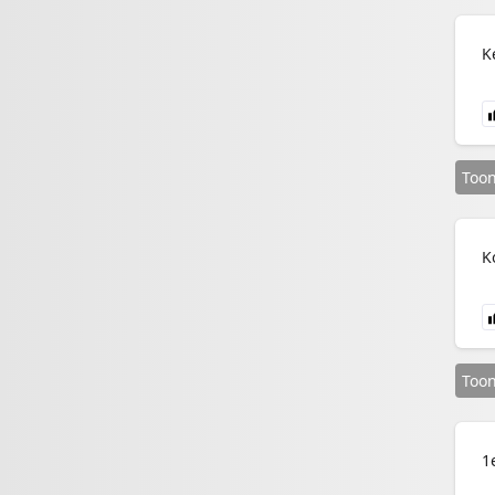
K
Too
K
Too
1