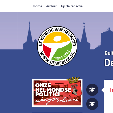
Home
Archief
Tip de redactie
Bui
D
I