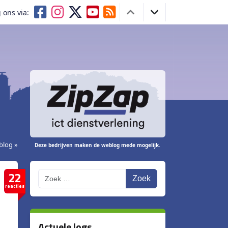
 ons via:
blog »
Deze bedrijven maken de weblog mede mogelijk.
22
Zoek
reacties
Actuele logs