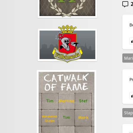
2
B
Mari
CATWALK
P
OF FAME
Stef
Tim
Martina
Stap
Mohammed
Tim
Mark
Chahim