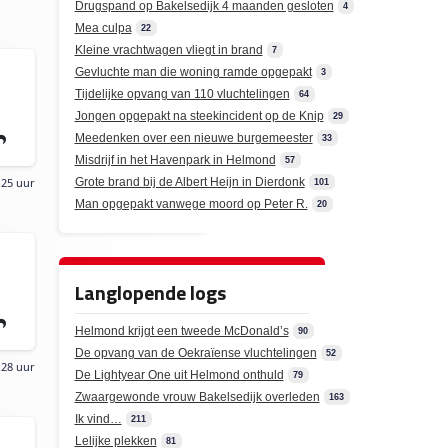
Drugspand op Bakelsedijk 4 maanden gesloten
4
Mea culpa
22
Kleine vrachtwagen vliegt in brand
7
Gevluchte man die woning ramde opgepakt
3
Tijdelijke opvang van 110 vluchtelingen
64
Jongen opgepakt na steekincident op de Knip
29
Meedenken over een nieuwe burgemeester
33
Misdrijf in het Havenpark in Helmond
57
Grote brand bij de Albert Heijn in Dierdonk
:25 uur
101
Man opgepakt vanwege moord op Peter R.
20
Langlopende logs
Helmond krijgt een tweede McDonald’s
90
De opvang van de Oekraïense vluchtelingen
52
:28 uur
De Lightyear One uit Helmond onthuld
79
Zwaargewonde vrouw Bakelsedijk overleden
163
Ik vind…
211
Lelijke plekken
81