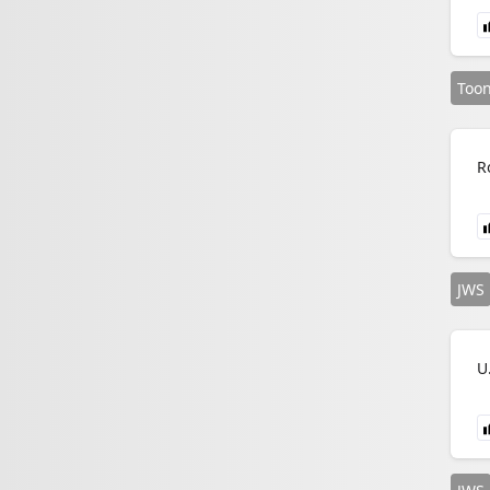
Too
R
JWS
U