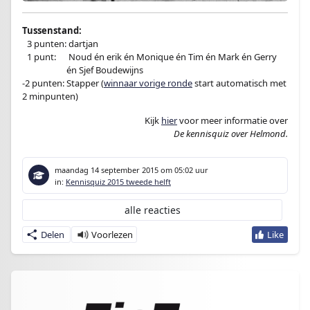
Tussenstand:
–
3 punten: dartjan
–
1 punt:
en
Noud én erik én Monique én Tim én Mark én Gerry
-1 punt:en
én Sjef Boudewijns
-2 punten: Stapper (
winnaar vorige ronde
start automatisch met
2 minpunten)
Kijk
hier
voor meer informatie over
De kennisquiz over Helmond.
maandag 14 september 2015
om 05:02 uur
in:
Kennisquiz 2015 tweede helft
alle reacties
Delen