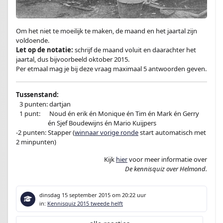
Om het niet te moeilijk te maken, de maand en het jaartal zijn
voldoende.
Let op de notatie:
schrijf de maand voluit en daarachter het
jaartal, dus bijvoorbeeld oktober 2015.
Per etmaal mag je bij deze vraag maximaal 5 antwoorden geven.
Tussenstand:
–
3 punten: dartjan
–
1 punt:
en
Noud én erik én Monique én Tim én Mark én Gerry
-1 punt:en
én Sjef Boudewijns én Mario Kuijpers
-2 punten: Stapper (
winnaar vorige ronde
start automatisch met
2 minpunten)
Kijk
hier
voor meer informatie over
De kennisquiz over Helmond.
dinsdag 15 september 2015
om 20:22 uur
in:
Kennisquiz 2015 tweede helft