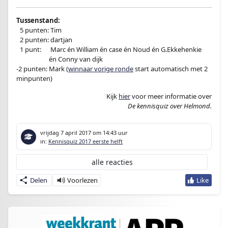
Tussenstand:
–
5 punten: Tim
–
2 punten: dartjan
–
1 punt:
en
Marc én William én case én Noud én G.Ekkehenkie
-1 punt:en
én Conny van dijk
-2 punten: Mark (
winnaar vorige ronde
start automatisch met 2
minpunten)
Kijk
hier
voor meer informatie over
De kennisquiz over Helmond.
vrijdag 7 april 2017
om 14:43 uur
in:
Kennisquiz 2017 eerste helft
alle reacties
Delen