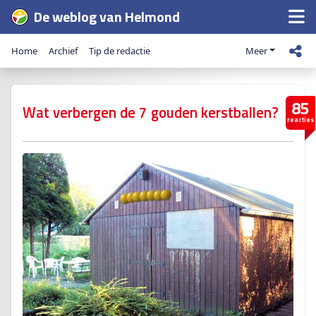
De weblog van Helmond
Home
Archief
Tip de redactie
Meer
85
Wat verbergen de 7 gouden kerstballen?
reacties