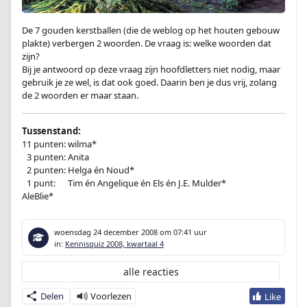
De 7 gouden kerstballen (die de weblog op het houten gebouw
plakte) verbergen 2 woorden. De vraag is: welke woorden dat
zijn?
Bij je antwoord op deze vraag zijn hoofdletters niet nodig, maar
gebruik je ze wel, is dat ook goed. Daarin ben je dus vrij, zolang
de 2 woorden er maar staan.
Tussenstand:
11 punten: wilma*
1
3 punten: Anita
1
2 punten: Helga én Noud*
1
1 punt:
en
Tim én Angelique én Els én J.E. Mulder*
AleBlie*
woensdag 24 december 2008
om 07:41 uur
in:
Kennisquiz 2008, kwartaal 4
alle reacties
Delen