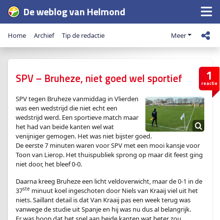
De weblog van Helmond
Home
Archief
Tip de redactie
Meer
1
SPV – Bruheze, niet goed wel sportief
reactie
SPV tegen Bruheze vanmiddag in Vlierden
was een wedstrijd die niet echt een
wedstrijd werd. Een sportieve match maar
het had van beide kanten wel wat
venijniger gemogen. Het was niet bijster goed.
De eerste 7 minuten waren voor SPV met een mooi kansje voor
Toon van Lierop. Het thuispubliek sprong op maar dit feest ging
niet door, het bleef 0-0.
Daarna kreeg Bruheze een licht veldoverwicht, maar de 0-1 in de
ste
37
minuut koel ingeschoten door Niels van Kraaij viel uit het
niets. Saillant detail is dat Van Kraaij pas een week terug was
vanwege de studie uit Spanje en hij was nu dus al belangrijk.
Er was hoop dat het spel aan beide kanten wat beter zou