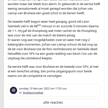
worden maar dat bleek loos alarm. Er gebeurde in de eerste helft
weinig sensationeels al moet gezegd worden dat Johan van
Lierop van Bruheze een goed schot in de benen heeft.
De tweede helft begon weer heel gezapig, good old Leon
ste
Swinkels viel in de 68
minuut in en scoorde 3 minuten daarna
de 1-1. Hij gaf de thuisploeg wat meer cachet en de thuisploeg
was voor de rest van de match de betere ploeg.
Er waren nog wat mogelijkheden over en weer met nog 2
belangrijke momenten. Johan van Lierop schoot de bal nog op
de lat voor Bruheze (zie de foto rechtsboven) en Swinkels deed
hetzelfde voor SPV na een goeie redding van Kevin Cox van de
uitploeg die uitstekend keepte.
De eerste helft was voor Bruheze en de tweede voor SPV, al met
al een terechte uitslag. Een prima uitgangspunt voor beide
teams om de competitie te vervolgen.
zondag 13 februari 2022
om 17:02 uur
in:
Amateurvoetbal
alle reacties