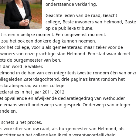
onderstaande verklaring.
Geachte leden van de raad, Geacht
college, Beste inwoners van Helmond, Gast
op de publieke tribune,
it is een moeilijke moment. Een ongewenst moment.
e zou het ook een donkere dag kunnen noemen.
oor het college, voor u als gemeenteraad maar zeker voor de
nwoners van onze prachtige stad Helmond. Een stad waar ik met
rots de burgemeester van ben.
n dan word je wakker.
elmond in de ban van een integriteitskwestie rondom één van onz
ollegeleden.Zaterdagochtend, drie pagina’s krant rondom het
eclaratiegedrag van ons college.
eclaraties in het jaar 2011, 2012.
et opvallende en afwijkende declaratiegedrag van wethouder
ielemans wordt onderwerp van gesprek. Onderwerp van integer
andelen.
k schets u het proces.
ls voorzitter van uw raad, als burgemeester van Helmond, als
oorzitter van het college ken ik mijn verantwoordelijkheid.