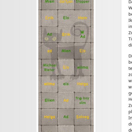
D
Mien
Stapper
dartjan
W
b
Erik
Hein
Els
I
i
Z
Ad
Erik
Ad
T
d
Mien
Els
ad
D
b
Michael
Els
wilma
t
Rieter
z
w
Helga
els
wilma
w
g
fr@ boy
H
Ellen
Ad
slim
Z
p
Solveg
Ad
Helga
I
d
d