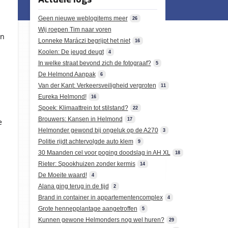
Geen nieuwe weblogitems meer
26
Wij roepen Tim naar voren
en
Lonneke Maráczi begrijpt het niet
16
Koolen: De jeugd deugt
4
In welke straat bevond zich de fotograaf?
5
De Helmond Aanpak
6
Van der Kant: Verkeersveiligheid vergroten
11
Eureka Helmond!
16
Spoek: Klimaattrein tot stilstand?
22
Brouwers: Kansen in Helmond
17
e
Helmonder gewond bij ongeluk op de A270
3
Politie rijdt achtervolgde auto klem
9
30 Maanden cel voor poging doodslag in AH XL
18
Rieter: Spookhuizen zonder kermis
14
De Moeite waard!
4
Alana ging terug in de tijd
2
Brand in container in appartementencomplex
4
Grote hennepplantage aangetroffen
5
Kunnen gewone Helmonders nog wel huren?
29