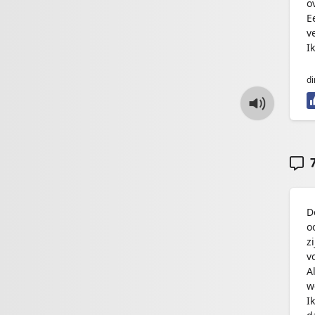
o
E
v
I
di
7
D
o
z
v
A
w
I