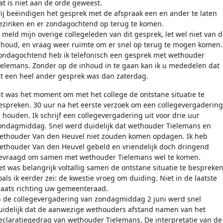
at is niet aan de orde geweest.
ij beëindigen het gesprek met de afspraak een en ander te laten
ezinken en er zondagochtend op terug te komen.
k meld mijn overige collegeleden van dit gesprek, let wel niet van d
nhoud, en vraag weer ruimte om er snel op terug te mogen komen.
ondagochtend heb ik telefonisch een gesprek met wethouder
ielemans. Zonder op de inhoud in te gaan kan ik u mededelen dat
it een heel ander gesprek was dan zaterdag.
it was het moment om met het college de ontstane situatie te
espreken. 30 uur na het eerste verzoek om een collegevergadering
e houden. Ik schrijf een collegevergadering uit voor drie uur
ondagmiddag. Snel werd duidelijk dat wethouder Tielemans en
ethouder Van den Heuvel niet zouden komen opdagen. Ik heb
ethouder Van den Heuvel gebeld en vriendelijk doch dringend
evraagd om samen met wethouder Tielemans wel te komen.
et was belangrijk voltallig samen de ontstane situatie te bespreken
oals ik eerder zei: de kwestie vroeg om duiding. Niet in de laatste
laats richting uw gemeenteraad.
n de collegevergadering van zondagmiddag 2 juni werd snel
uidelijk dat de aanwezige wethouders afstand namen van het
eclaratiegedrag van wethouder Tielemans. De interpretatie van de