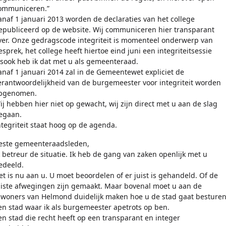
ommuniceren.”
anaf 1 januari 2013 worden de declaraties van het college
epubliceerd op de website. Wij communiceren hier transparant
ver. Onze gedragscode integriteit is momenteel onderwerp van
esprek, het college heeft hiertoe eind juni een integriteitsessie
lsook heb ik dat met u als gemeenteraad.
anaf 1 januari 2014 zal in de Gemeentewet expliciet de
erantwoordelijkheid van de burgemeester voor integriteit worden
pgenomen.
ij hebben hier niet op gewacht, wij zijn direct met u aan de slag
egaan.
ntegriteit staat hoog op de agenda.
este gemeenteraadsleden,
k betreur de situatie. Ik heb de gang van zaken openlijk met u
edeeld.
et is nu aan u. U moet beoordelen of er juist is gehandeld. Of de
uiste afwegingen zijn gemaakt. Maar bovenal moet u aan de
nwoners van Helmond duidelijk maken hoe u de stad gaat besturen
en stad waar ik als burgemeester apetrots op ben.
en stad die recht heeft op een transparant en integer