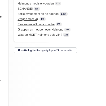
Helmonds mooiste woorden
213
SCHANDE!
130
Zet je evenement op de agenda
1.074
e
Vragen staat vrij
438
Een warme of koude douche
137
Grappen en moppen over Helmond
338
Waarop MOET Helmond trots zijn?
188
vette logtitel
kreeg afgelopen 24 uur reactie
.