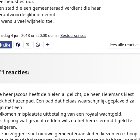
verheidsbestuur.
en stad die een gemeenteraad verdient die haar
erantwoordelijkheid neemt.
k wens u veel wijsheid toe.
nsdag 4 juni 2013
om 20:00 uur
in:
Bestuurscrises
lees
alle reacties
Fa
X
W
D
ce
ha
e
bo
ts
l
ok
Ap
e
p
n
1 reacties:
e heer Jacobs heeft de hielen al gelicht, de heer Tielemans kiest
ok het hazenpad. Een pad dat helaas waarschijnlijk geplaveid zal
ijn met een
olkomen misplaatste uitbetaling van een royaal wachtgeld.
ls hij nog wat gezicht redden wil zou het hem sieren dit geld te
eigeren.
k zou zeggen: snel nieuwe gemeenteraadsleden kiezen en ik hoop