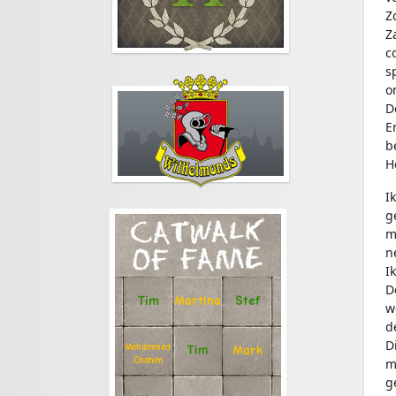
Z
Z
c
s
o
D
E
b
H
I
g
CATWALK
m
n
OF FAME
I
D
Stef
Tim
Martina
w
d
D
Mohammed
Tim
Mark
Chahim
m
g