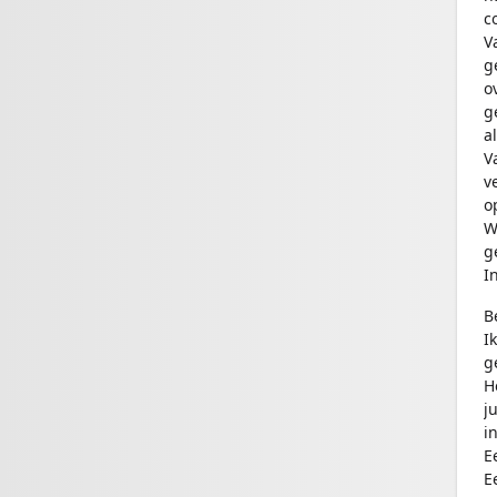
c
V
g
o
g
a
V
v
o
W
g
I
B
I
g
H
j
i
E
E