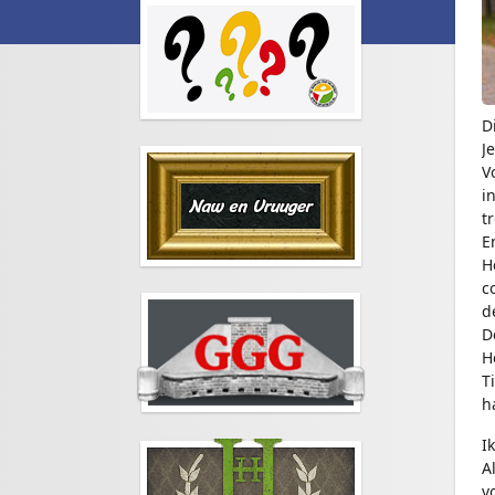
D
J
V
i
t
E
H
c
d
D
H
T
h
I
A
v