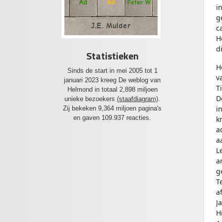
Ad
Ad
Peter W
i
g
J.E. Mulder
c
H
d
Statistieken
H
Sinds de start in mei 2005 tot 1
v
januari 2023 kreeg De weblog van
T
Helmond in totaal 2,898 miljoen
D
unieke bezoekers
(staafdiagram)
.
i
Zij bekeken 9,364 miljoen pagina's
en gaven 109.937 reacties.
k
a
a
L
a
g
T
a
J
H