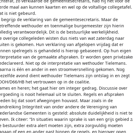
chteraf, zo verklaarde de gemeentesecretaris, had hij het voor de
erde maal aan kunnen kaarten en wel op de voltallige collegetafel.
at is niet gebeurd.
k begrijp de verklaring van de gemeentesecretaris. Maar de
etreffende wethouder en toenmalige burgemeester zijn hierin
olledig verantwoordelijk. Dit is de bestuurlijke werkelijkheid.
e overige collegeleden wisten dus niets van wat zaterdag naar
uiten is gekomen. Hun verklaring van afgelopen vrijdag dat er
innen spelregels is gehandeld is hierop gebaseerd. Op hun eigen
nterpretatie van de gemaakte afspraken. Er worden geen privézake
edeclareerd. Niet op de interpretatie van wethouder Tielemans.
aarna is één en ander in een stroomversnelling gekomen. Nog
iezelfde avond dient wethouder Tielemans zijn ontslag in en zegt
DOH/D66/HB het vertrouwen op in de coalitie.
ames en heren; het gaat hier om integer gedrag. Discussie over
ergoeding is nooit helemaal uit te sluiten. Regels en afspraken
ieden bij dat soort afwegingen houvast. Maar zoals in de
andreiking Integriteit van onder andere de Vereniging van
ederlandse Gemeenten is gesteld: absolute duidelijkheid is niet te
even. Ik citeer: “In situaties waarin sprake is van een grijs gebied z
e bestuurder extra alert moeten zijn, extra zorgvuldig moeten
agaan of een en ander past binnen de regels, en hierover open