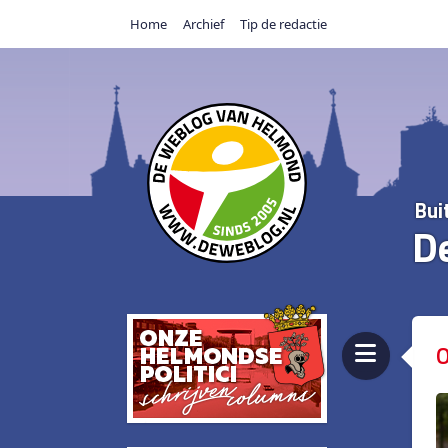
Home
Archief
Tip de redactie
Bui
D
O