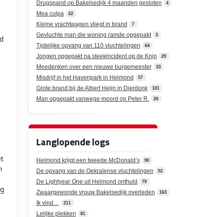
Drugspand op Bakelsedijk 4 maanden gesloten
4
Mea culpa
22
Kleine vrachtwagen vliegt in brand
7
Gevluchte man die woning ramde opgepakt
3
ad
Tijdelijke opvang van 110 vluchtelingen
64
Jongen opgepakt na steekincident op de Knip
29
Meedenken over een nieuwe burgemeester
33
Misdrijf in het Havenpark in Helmond
57
Grote brand bij de Albert Heijn in Dierdonk
101
Man opgepakt vanwege moord op Peter R.
20
Langlopende logs
t
Helmond krijgt een tweede McDonald’s
90
n
De opvang van de Oekraïense vluchtelingen
52
De Lightyear One uit Helmond onthuld
79
ig
Zwaargewonde vrouw Bakelsedijk overleden
163
Ik vind…
211
Lelijke plekken
81