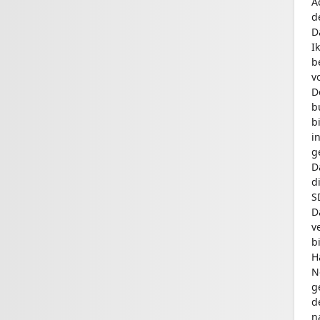
A
d
D
I
b
v
D
b
b
i
g
D
d
S
D
v
b
H
N
g
d
n