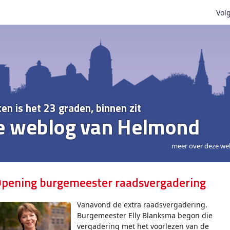
Volg
ten is het 23 graden, binnen zit
e weblog van Helmond
meer over deze we
pening burgemeester raadsvergadering
Vanavond de extra raadsvergadering.
Burgemeester Elly Blanksma begon die
vergadering met het voorlezen van de