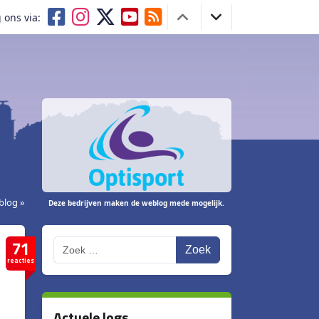
 ons via:
blog »
Deze bedrijven maken de weblog mede mogelijk.
71
Zoek
reacties
Actuele logs