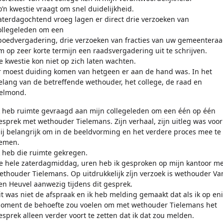
o’n kwestie vraagt om snel duidelijkheid.
aterdagochtend vroeg lagen er direct drie verzoeken van
ollegeleden om een
poedvergadering, drie verzoeken van fracties van uw gemeentera
m op zeer korte termijn een raadsvergadering uit te schrijven.
e kwestie kon niet op zich laten wachten.
r moest duiding komen van hetgeen er aan de hand was. In het
elang van de betreffende wethouder, het college, de raad en
elmond.
k heb ruimte gevraagd aan mijn collegeleden om een één op één
esprek met wethouder Tielemans. Zijn verhaal, zijn uitleg was voor
ij belangrijk om in de beeldvorming en het verdere proces mee te
emen.
k heb die ruimte gekregen.
e hele zaterdagmiddag, uren heb ik gesproken op mijn kantoor me
ethouder Tielemans. Op uitdrukkelijk zíjn verzoek is wethouder Va
en Heuvel aanwezig tijdens dit gesprek.
it was niet de afspraak en ik heb melding gemaakt dat als ik op en
oment de behoefte zou voelen om met wethouder Tielemans het
esprek alleen verder voort te zetten dat ik dat zou melden.