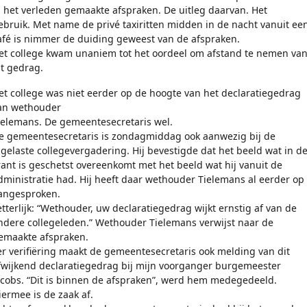
n het verleden gemaakte afspraken. De uitleg daarvan. Het
ebruik. Met name de privé taxiritten midden in de nacht vanuit ee
afé is nimmer de duiding geweest van de afspraken.
et college kwam unaniem tot het oordeel om afstand te nemen va
it gedrag.
et college was niet eerder op de hoogte van het declaratiegedrag
an wethouder
ielemans. De gemeentesecretaris wel.
e gemeentesecretaris is zondagmiddag ook aanwezig bij de
ngelaste collegevergadering. Hij bevestigde dat het beeld wat in d
rant is geschetst overeenkomt met het beeld wat hij vanuit de
dministratie had. Hij heeft daar wethouder Tielemans al eerder op
angesproken.
etterlijk: “Wethouder, uw declaratiegedrag wijkt ernstig af van de
ndere collegeleden.” Wethouder Tielemans verwijst naar de
emaakte afspraken.
er verifiëring maakt de gemeentesecretaris ook melding van dit
fwijkend declaratiegedrag bij mijn voorganger burgemeester
acobs. “Dit is binnen de afspraken”, werd hem medegedeeld.
iermee is de zaak af.