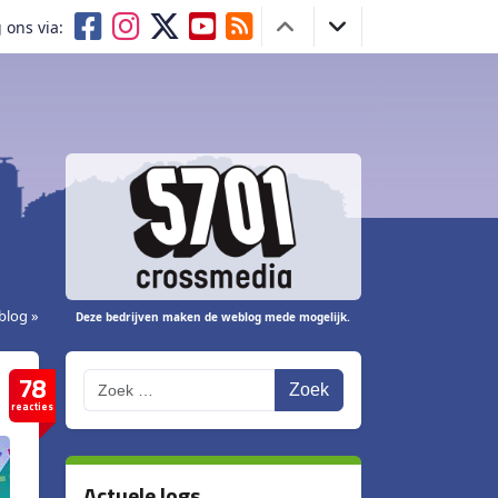
 ons via:
blog »
Deze bedrijven maken de weblog mede mogelijk.
78
Zoek
reacties
Actuele logs