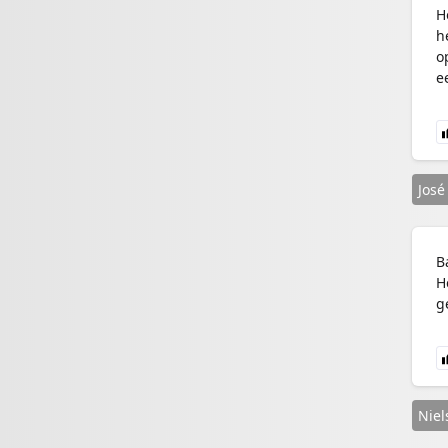
H
h
o
ee
José
B
H
g
Niel