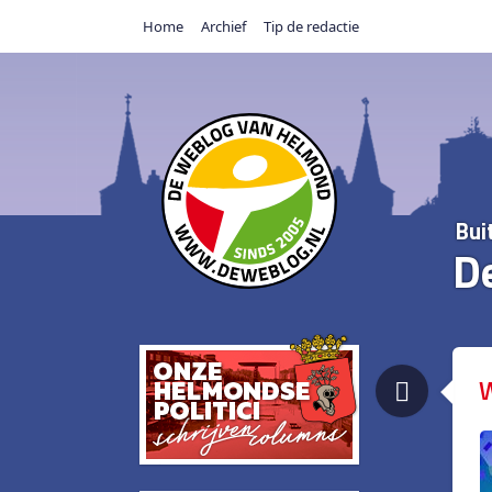
Home
Archief
Tip de redactie
Bui
D
W