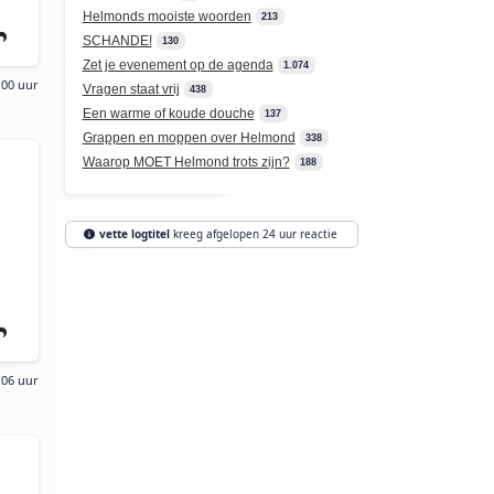
Helmonds mooiste woorden
213
SCHANDE!
130
Zet je evenement op de agenda
1.074
:00 uur
Vragen staat vrij
438
Een warme of koude douche
137
Grappen en moppen over Helmond
338
Waarop MOET Helmond trots zijn?
188
vette logtitel
kreeg afgelopen 24 uur reactie
:06 uur