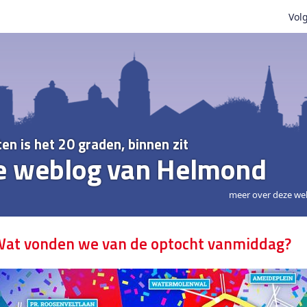
Volg
ten is het 20 graden, binnen zit
e weblog van Helmond
meer over deze we
at vonden we van de optocht vanmiddag?