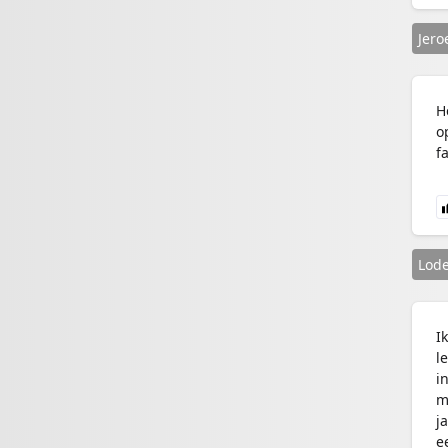
Jero
H
o
f
Lode
I
l
i
m
j
e