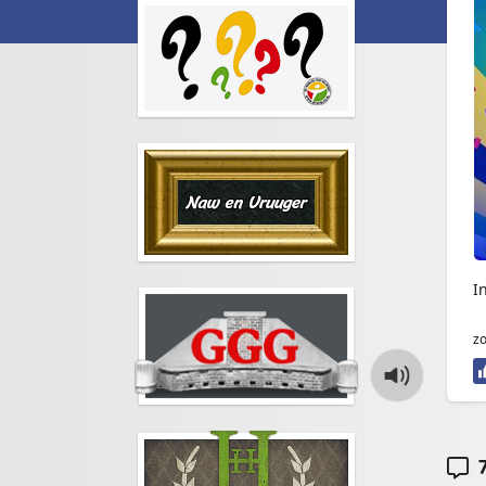
I
zo
7