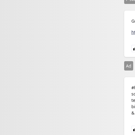
G
h
Ad
#
s
t
b
&