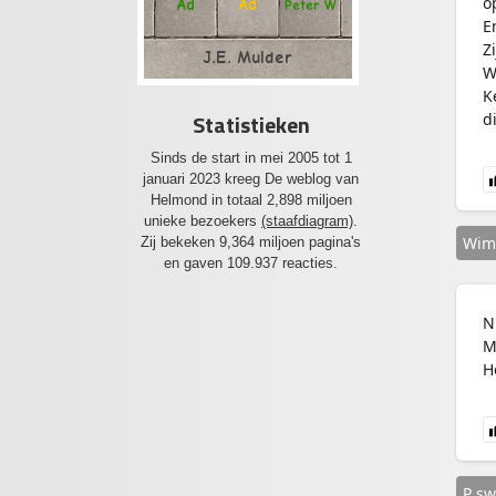
o
Ad
Ad
Peter W
E
Z
J.E. Mulder
W
K
Statistieken
d
Sinds de start in mei 2005 tot 1
januari 2023 kreeg De weblog van
Helmond in totaal 2,898 miljoen
unieke bezoekers
(staafdiagram)
.
Wim
Zij bekeken 9,364 miljoen pagina's
en gaven 109.937 reacties.
N
M
H
P sw