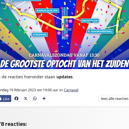
n de reacties hieronder staan
updates
.
ndag 19 februari 2023
om 19:00 uur
in:
Carnaval
lees
alle reacties
Fa
X
W
D
ce
ha
e
bo
ts
l
ok
Ap
e
p
n
8 reacties: