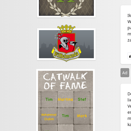
I
W
p
m
z
Ad
CATWALK
OF FAME
D
l
Stef
Tim
Martina
V
e
Mohammed
Tim
Mark
m
Chahim
k