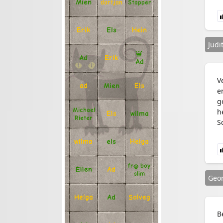
Mien
Stapper
dartjan
Erik
Hein
Els
Judi
Ad
Erik
Ad
V
Mien
Els
ad
e
g
Michael
h
Els
wilma
Rieter
S
Helga
els
wilma
fr@ boy
Ellen
Ad
slim
Geor
Solveg
Ad
Helga
B