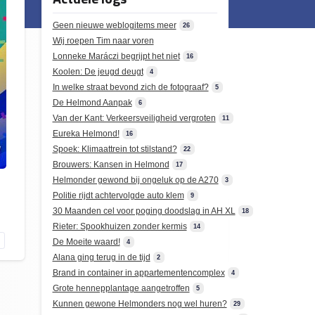
Geen nieuwe weblogitems meer
26
Wij roepen Tim naar voren
Lonneke Maráczi begrijpt het niet
16
Koolen: De jeugd deugt
4
In welke straat bevond zich de fotograaf?
5
De Helmond Aanpak
6
Van der Kant: Verkeersveiligheid vergroten
11
Eureka Helmond!
16
Spoek: Klimaattrein tot stilstand?
22
Brouwers: Kansen in Helmond
17
Helmonder gewond bij ongeluk op de A270
3
Politie rijdt achtervolgde auto klem
9
30 Maanden cel voor poging doodslag in AH XL
18
Rieter: Spookhuizen zonder kermis
14
De Moeite waard!
4
Alana ging terug in de tijd
2
Brand in container in appartementencomplex
4
Grote hennepplantage aangetroffen
5
Kunnen gewone Helmonders nog wel huren?
29