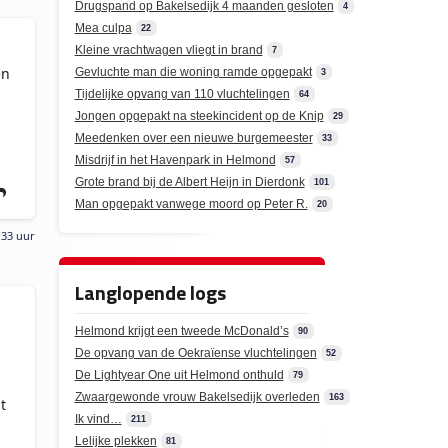
Drugspand op Bakelsedijk 4 maanden gesloten
4
Mea culpa
22
Kleine vrachtwagen vliegt in brand
7
en
Gevluchte man die woning ramde opgepakt
3
Tijdelijke opvang van 110 vluchtelingen
64
Jongen opgepakt na steekincident op de Knip
29
Meedenken over een nieuwe burgemeester
33
Misdrijf in het Havenpark in Helmond
57
Grote brand bij de Albert Heijn in Dierdonk
101
Man opgepakt vanwege moord op Peter R.
20
:33 uur
Langlopende logs
Helmond krijgt een tweede McDonald’s
90
De opvang van de Oekraïense vluchtelingen
52
De Lightyear One uit Helmond onthuld
79
Zwaargewonde vrouw Bakelsedijk overleden
163
t
Ik vind…
211
Lelijke plekken
81