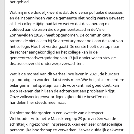
het gebied.
Wat mij in de duidelijk werd is dat de diverse politieke discussies
en de inspanningen van de gemeente niet nodig waren geweest
als het college tijdig had laten weten dat de aanvraag niet
voldeed aan de eisen die de gemeenteraad in de Visie
Zonnevelden (2020) heeft opgenomen. De communicatie
rammelde niet alleen bij Solarcentury maar ook aan de kant van
het college. Hoe het verder gaat? De eerste heeft de stap naar
de rechter aangekondigd en het college kan in de
gemeenteraadsvergadering van 13 juli opnieuw een stevige
discussie over dit onderwerp verwachten.
Wat is de moraal van dit verhaal: We leven in 2021, de burgers
zijn mondig en worden dat steeds meer. Wie het, als er meerdere
belangen in het spel zijn, aan de voorkant niet goed doet, kan
erop rekenen dat hij aan de achterkant een probleem krijgt.
Onze volksvertegenwoordigers lijken dit te beseffen en
handelen hier steeds meer naar.
Tot slot: moddergooien is een kwestie van disrespect.
Wethouder Antoinette Maas kreeg op 29 juni via één van de
schriftelijk ingezonden inspreekstukken een zeer onfatsoenlijke
persoonlijke boodschap te verwerken. Ze was duidelijk gekwetst.