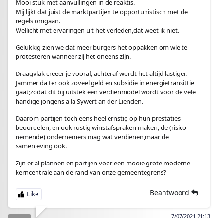
Mooi stuk met aanvullingen in de reaktis.
Mij lijkt dat juist de marktpartijen te opportunistisch met de
regels omgaan.
Wellicht met ervaringen uit het verleden,dat weet ik niet.
Gelukkig zien we dat meer burgers het oppakken om wle te
protesteren wanneer zij het oneens zijn.
Draagvlak creëer je vooraf, achteraf wordt het altijd lastiger.
Jammer da ter ook zoveel geld en subsidie in energietransittie
gaat;zodat dit bij uitstek een verdienmodel wordt voor de vele
handige jongens a la Sywert an der Lienden.
Daarom partijen toch eens heel ernstig op hun prestaties
beoordelen, en ook rustig winstafspraken maken; de (risico-
nemende) ondernemers mag wat verdienen,maar de
samenleving ook.
Zijn er al plannen en partijen voor een mooie grote moderne
kerncentrale aan de rand van onze gemeentegrens?
Beantwoord
7/07/2021 21:13