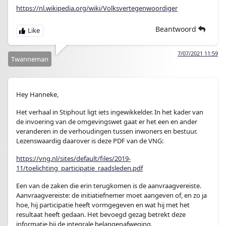
https://nl.wikipedia.org/wiki/Volksvertegenwoordiger
Beantwoord
7/07/2021 11:59
Twanneman
Hey Hanneke,
Het verhaal in Stiphout ligt iets ingewikkelder. In het kader van
de invoering van de omgevingswet gaat er het een en ander
veranderen in de verhoudingen tussen inwoners en bestuur.
Lezenswaardig daarover is deze PDF van de VNG:
https://vng.nl/sites/default/files/2019-
11/toelichting_participatie_raadsleden.pdf
Een van de zaken die erin terugkomen is de aanvraagvereiste.
Aanvraagvereiste: de initiatiefnemer moet aangeven of, en zo ja
hoe, hij participatie heeft vormgegeven en wat hij met het
resultaat heeft gedaan. Het bevoegd gezag betrekt deze
informatie bij de integrale belangenafweging.