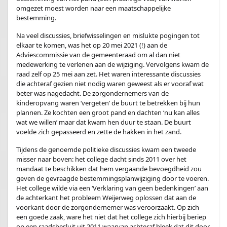
omgezet moest worden naar een maatschappelijke
bestemming.
Na veel discussies, briefwisselingen en mislukte pogingen tot
elkaar te komen, was het op 20 mei 2021 (!) aan de
Adviescommissie van de gemeenteraad om al dan niet
medewerking te verlenen aan de wijziging. Vervolgens kwam de
raad zelf op 25 mei aan zet. Het waren interessante discussies
die achteraf gezien niet nodig waren geweest als er vooraf wat
beter was nagedacht. De zorgondernemers van de
kinderopvang waren ‘vergeten’ de buurt te betrekken bij hun
plannen. Ze kochten een groot pand en dachten ‘nu kan alles
wat we willen’ maar dat kwam hen duur te staan. De buurt
voelde zich gepasseerd en zette de hakken in het zand.
Tijdens de genoemde politieke discussies kwam een tweede
misser naar boven: het college dacht sinds 2011 over het
mandaat te beschikken dat hem vergaande bevoegdheid zou
geven de gevraagde bestemmingsplanwijziging door te voeren.
Het college wilde via een ‘Verklaring van geen bedenkingen’ aan
de achterkant het probleem Weijerweg oplossen dat aan de
voorkant door de zorgondernemer was veroorzaakt. Op zich
een goede zaak, ware het niet dat het college zich hierbij beriep
op een raadsbesluit uit 2011 waarvan achteraf bleek dat dit door