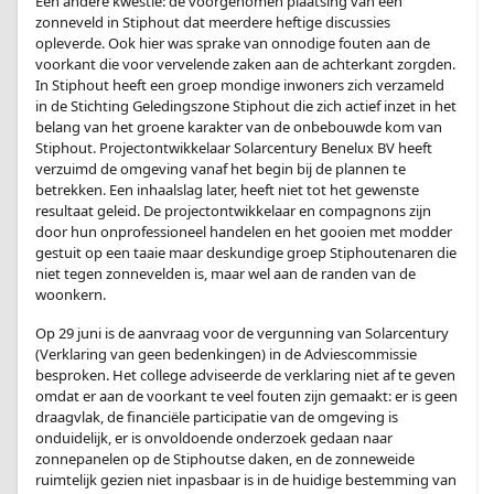
Een andere kwestie: de voorgenomen plaatsing van een
zonneveld in Stiphout dat meerdere heftige discussies
opleverde. Ook hier was sprake van onnodige fouten aan de
voorkant die voor vervelende zaken aan de achterkant zorgden.
In Stiphout heeft een groep mondige inwoners zich verzameld
in de Stichting Geledingszone Stiphout die zich actief inzet in het
belang van het groene karakter van de onbebouwde kom van
Stiphout. Projectontwikkelaar Solarcentury Benelux BV heeft
verzuimd de omgeving vanaf het begin bij de plannen te
betrekken. Een inhaalslag later, heeft niet tot het gewenste
resultaat geleid. De projectontwikkelaar en compagnons zijn
door hun onprofessioneel handelen en het gooien met modder
gestuit op een taaie maar deskundige groep Stiphoutenaren die
niet tegen zonnevelden is, maar wel aan de randen van de
woonkern.
Op 29 juni is de aanvraag voor de vergunning van Solarcentury
(Verklaring van geen bedenkingen) in de Adviescommissie
besproken. Het college adviseerde de verklaring niet af te geven
omdat er aan de voorkant te veel fouten zijn gemaakt: er is geen
draagvlak, de financiële participatie van de omgeving is
onduidelijk, er is onvoldoende onderzoek gedaan naar
zonnepanelen op de Stiphoutse daken, en de zonneweide
ruimtelijk gezien niet inpasbaar is in de huidige bestemming van