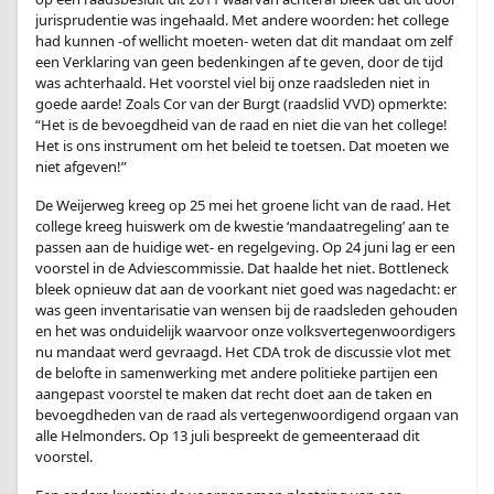
jurisprudentie was ingehaald. Met andere woorden: het college
had kunnen -of wellicht moeten- weten dat dit mandaat om zelf
een Verklaring van geen bedenkingen af te geven, door de tijd
was achterhaald. Het voorstel viel bij onze raadsleden niet in
goede aarde! Zoals Cor van der Burgt (raadslid VVD) opmerkte:
“Het is de bevoegdheid van de raad en niet die van het college!
Het is ons instrument om het beleid te toetsen. Dat moeten we
niet afgeven!”
De Weijerweg kreeg op 25 mei het groene licht van de raad. Het
college kreeg huiswerk om de kwestie ‘mandaatregeling’ aan te
passen aan de huidige wet- en regelgeving. Op 24 juni lag er een
voorstel in de Adviescommissie. Dat haalde het niet. Bottleneck
bleek opnieuw dat aan de voorkant niet goed was nagedacht: er
was geen inventarisatie van wensen bij de raadsleden gehouden
en het was onduidelijk waarvoor onze volksvertegenwoordigers
nu mandaat werd gevraagd. Het CDA trok de discussie vlot met
de belofte in samenwerking met andere politieke partijen een
aangepast voorstel te maken dat recht doet aan de taken en
bevoegdheden van de raad als vertegenwoordigend orgaan van
alle Helmonders. Op 13 juli bespreekt de gemeenteraad dit
voorstel.