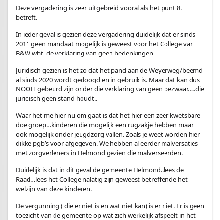
Deze vergadering is zeer uitgebreid vooral als het punt 8.
betreft.
In ieder geval is gezien deze vergadering duidelijk dat er sinds
2011 geen mandaat mogelijk is geweest voor het College van
B&W wbt. de verklaring van geen bedenkingen.
Juridisch gezien is het zo dat het pand aan de Weyerweg/beemd
al sinds 2020 wordt gedoogd en in gebruik is. Maar dat kan dus
NOOIT gebeurd zijn onder die verklaring van geen bezwaar…..die
juridisch geen stand houdt..
Waar het me hier nu om gaat is dat het hier een zeer kwetsbare
doelgroep…kinderen die mogelijk een rugzakje hebben maar
ook mogelijk onder jeugdzorg vallen. Zoals je weet worden hier
dikke pgb’s voor afgegeven. We hebben al eerder malversaties
met zorgverleners in Helmond gezien die malverseerden.
Duidelijk is dat in dit geval de gemeente Helmond..lees de
Raad…lees het College nalatig zijn geweest betreffende het
welzijn van deze kinderen.
De vergunning ( die er niet is en wat niet kan) is er niet. Er is geen
toezicht van de gemeente op wat zich werkelijk afspeelt in het