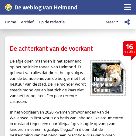
De weblog van Helmond
Home
Archief
Tip de redactie
Meer
16
De achterkant van de voorkant
reacties
De afgelopen maanden is het spannend
op het politieke toneel van Helmond. Er
gebeurt van alles dat direct het gevolg is
van de bemoeienis van de burger met het
bestuur van de stad. De Helmonder wordt
steeds mondiger en laat zich de kaas niet
van het brood eten. Een paar recente
casussen:
In het voorjaar van 2020 kwamen omwonenden van de
Weijerweg in Brouwhuis op basis van inhoudelijke argumenten
in opstand tegen een daar ‘illegaal’ gevestigde opvang van
kinderen met een rugzakje. ‘Illegaal’ in die zin dat de
bestemming van het pand (een prachtige villa) van wonen