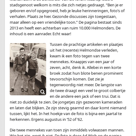
stadsgenoot welkom is mits die zich netjes gedraagt. “Ben je er
geboren en/of opgegroeid, heb je leuke herinneringen, foto’s of
verhalen. Plaats ze hier. Gezonde discussies zijn toegestaan,
maar alleen op een vriendelijke toon.” De pagina bestaat sinds
2013 en heeft een achterban van ruim 10.000 Helmonders. De
inhoud is een aanrader. Echt waar!
Tussen de prachtige artikelen en plaatjes
uit het (recente) Helmondse verleden,
kwam ik een foto tegen van twee
mennekes. Knaapjes van een jaar of
zeven, acht, denk ik. Allebei in een korte
broek zodat hun blote benen prominent
tevoorschijn komen. Dat zie je
tegenwoordig niet meer. De langste van
de twee draagt een veel te groot colbertje
en de andere een jack of een trui. Dat is
niet zo duidelijk te zien. De jongetjes zijn gezworen kameraden
en laten dat blijken. Ze zijn stevig gearmd en daar komt niemand
tussen, lijkt het. In het hoekje van de foto is bijna een jaartal te
herkennen. Ergens augustus in ’52 of ’62.
Die twee mennekes van toen zijn inmiddels volwassen mannen.
Wie het zijn, weet ik niet. De foto is door Ad Wich op de pagina