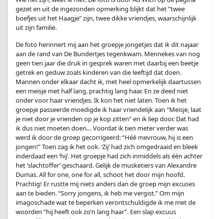
gezet en uit de ingezonden opmerking blijkt dat het ”twee
boefjes uit het Haagje” zijn, twee dikke vriendjes, waarschijnlijk
uit zijn familie.
De foto herinnert mij aan het groepje jongetjes dat ik dit najaar
aan de rand van De Bundertjes tegenkwam. Mennekes van nog
geen tien jaar die druk in gesprek waren met daarbij een beetje
getrek en geduw zoals kinderen van die leeftijd dat doen.
Mannen onder elkaar dacht ik, met heel opmerkelijk daartussen
een meisje met half lang, prachtig lang haar. En ze deed niet
onder voor haar vriendjes. Ik kon het niet laten. Toen ik het
groepje passeerde moedigde ik haar vriendelijk aan “Meisje, laat
je niet door je vrienden op je kop zitten” en ik liep door. Dat had
ik dus niet moeten doen… Voordat ik tien meter verder was
werd ik door de groep gecorrigeerd: “Héé mevrouw, hij is een
jongen!” Toen zag ik het ook. ‘Zij’ had zich omgedraaid en bleek
inderdaad een ‘hij’. Het groepje had zich inmiddels als één achter
het ‘slachtoffer’ geschaard. Gelijk de musketiers van Alexandre
Dumas. All for one, one for all, schoot het door mijn hoofd.
Prachtig! Er rustte mij niets anders dan de groep mijn excuses
aan te bieden. “Sorry jongens, ik heb me vergist.” Om mijn
imagoschade wat te beperken verontschuldigde ik me met de
woorden “hij heeft ook zo’n lang haar”. Een slap excuus