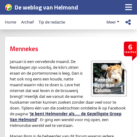
De weblog van Helmond
Home
Archief
Tip de redactie
Meer
6
Mennekes
reacties
Januari is een vervelende maand. De
feestdagen zijn voorbij, de kilo’s zitten
eraan en de portemonnee is leeg. Dan is
het ook nog eens een koude, natte
maand waarin niks te doen is. Leve het
internet dat wat leven in de brouwerij
brengt! Heerlijk dat we vanuit de warme
huiskamer vertier kunnen zoeken zonder daar veel voor te
doen. Tijdens één van die zoektochten ontdekte ik op Facebook
de pagina “
Je bent Helmonder als….. de Gezelligste Groep
Van Helmond
“. Er ging een wereld voor mij open, een
Helmondse wereld wel te verstaan.
Marian Bom is de beheerder van dit forum waarop iedere