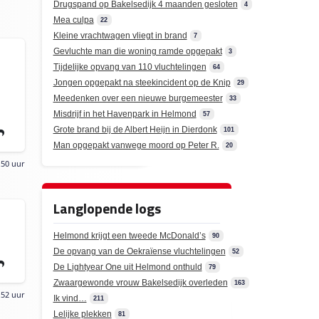
Drugspand op Bakelsedijk 4 maanden gesloten
4
Mea culpa
22
Kleine vrachtwagen vliegt in brand
7
Gevluchte man die woning ramde opgepakt
3
Tijdelijke opvang van 110 vluchtelingen
64
Jongen opgepakt na steekincident op de Knip
29
Meedenken over een nieuwe burgemeester
33
Misdrijf in het Havenpark in Helmond
57
Grote brand bij de Albert Heijn in Dierdonk
101
Man opgepakt vanwege moord op Peter R.
20
:50 uur
Langlopende logs
Helmond krijgt een tweede McDonald’s
90
De opvang van de Oekraïense vluchtelingen
52
De Lightyear One uit Helmond onthuld
79
Zwaargewonde vrouw Bakelsedijk overleden
163
:52 uur
Ik vind…
211
Lelijke plekken
81