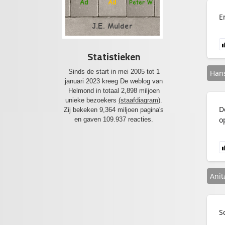
Ad
Ad
Peter W
E
J.E. Mulder
Statistieken
Sinds de start in mei 2005 tot 1
Hans
januari 2023 kreeg De weblog van
Helmond in totaal 2,898 miljoen
unieke bezoekers
(staafdiagram)
.
D
Zij bekeken 9,364 miljoen pagina's
o
en gaven 109.937 reacties.
Anit
S