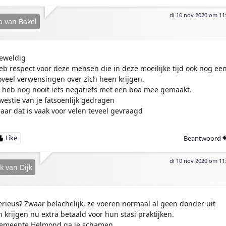
di 10 nov 2020 om 11
a van Bakel
eweldig
eb respect voor deze mensen die in deze moeilijke tijd ook nog ee
oveel verwensingen over zich heen krijgen.
k heb nog nooit iets negatiefs met een boa mee gemaakt.
westie van je fatsoenlijk gedragen
aar dat is vaak voor velen teveel gevraagd
Beantwoord
di 10 nov 2020 om 11
k van Dijk
erieus? Zwaar belachelijk, ze voeren normaal al geen donder uit
n krijgen nu extra betaald voor hun stasi praktijken.
emeente Helmond ga je schamen