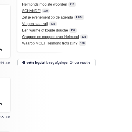
Helmonds mooiste woorden
213
SCHANDE!
130
Zet je evenement op de agenda
1.074
Vragen staat vrij
438
Een warme of koude douche
137
.
Grappen en moppen over Helmond
338
Waarop MOET Helmond trots zijn?
188
vette logtitel
kreeg afgelopen 24 uur reactie
:54 uur
:55 uur