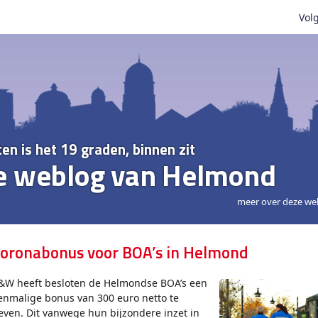
Volg
ten is het 19 graden, binnen zit
e weblog van Helmond
meer over deze we
oronabonus voor BOA’s in Helmond
&W heeft besloten de Helmondse BOA’s een
enmalige bonus van 300 euro netto te
even. Dit vanwege hun bijzondere inzet in