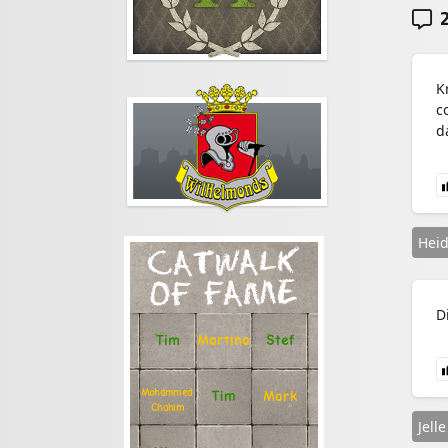
2
K
c
d
Heid
CATWALK
OF FAME
D
Stef
Tim
Martina
Mohammed
Tim
Mark
Chahim
Jell