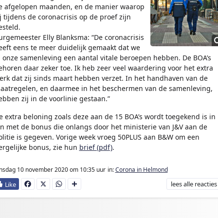
e afgelopen maanden, en de manier waarop
ij tijdens de coronacrisis op de proef zijn
esteld.
urgemeester Elly Blanksma: “De coronacrisis
eeft eens te meer duidelijk gemaakt dat we
n onze samenleving een aantal vitale beroepen hebben. De BOA’s
ehoren daar zeker toe. Ik heb zeer veel waardering voor het extra
erk dat zij sinds maart hebben verzet. In het handhaven van de
aatregelen, en daarmee in het beschermen van de samenleving,
ebben zij in de voorlinie gestaan.”
e extra beloning zoals deze aan de 15 BOA’s wordt toegekend is in
ijn met de bonus die onlangs door het ministerie van J&V aan de
olitie is gegeven. Vorige week vroeg 50PLUS aan B&W om een
ergelijke bonus, zie hun
brief (pdf)
.
insdag 10 november 2020
om 10:35 uur
in:
Corona in Helmond
lees
alle reacties
Fa
X
W
D
ce
ha
e
bo
ts
l
ok
Ap
e