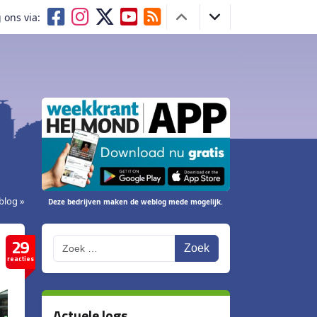
 ons via:
blog »
Deze bedrijven maken de weblog mede mogelijk.
29
Zoek
reacties
Actuele logs