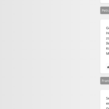
Petr
G
H
z
I
K
M
Fran
S
e
G