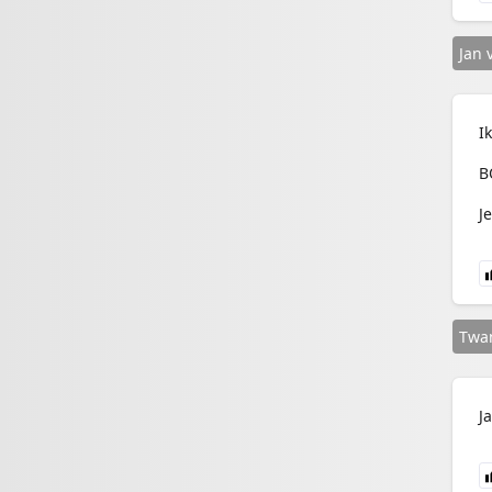
Jan 
I
B
J
Twa
J