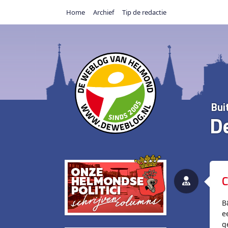
Home
Archief
Tip de redactie
Bui
D
C
B
e
g