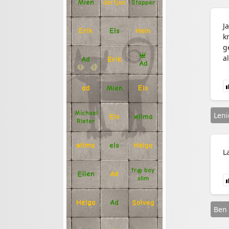
Mien
Stapper
dartjan
J
Erik
Hein
Els
k
g
a
Ad
Erik
Ad
Mien
Els
ad
Michael
Leni
Els
wilma
Rieter
Helga
els
wilma
L
fr@ boy
Ellen
Ad
slim
Solveg
Ad
Helga
Ben 