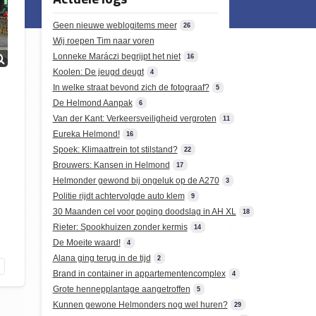
Geen nieuwe weblogitems meer
26
Wij roepen Tim naar voren
Lonneke Maráczi begrijpt het niet
16
Koolen: De jeugd deugt
4
In welke straat bevond zich de fotograaf?
5
De Helmond Aanpak
6
Van der Kant: Verkeersveiligheid vergroten
11
Eureka Helmond!
16
Spoek: Klimaattrein tot stilstand?
22
Brouwers: Kansen in Helmond
17
Helmonder gewond bij ongeluk op de A270
3
Politie rijdt achtervolgde auto klem
9
30 Maanden cel voor poging doodslag in AH XL
18
Rieter: Spookhuizen zonder kermis
14
De Moeite waard!
4
Alana ging terug in de tijd
2
Brand in container in appartementencomplex
4
Grote hennepplantage aangetroffen
5
Kunnen gewone Helmonders nog wel huren?
29