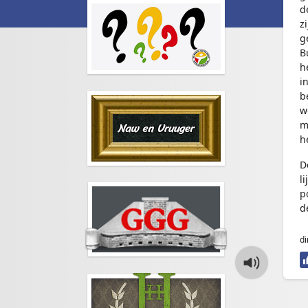
d
z
g
B
h
i
b
w
m
h
D
l
p
d
d