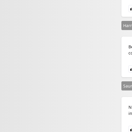
Harr
B
c
Saur
N
i