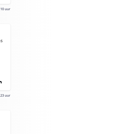
:10 uur
ns
:23 uur