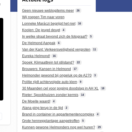
e
Geen nieuwe weblogitems meer
26
Wij roepen Tim naar voren
Lonneke Maráczi begrijpt het niet
16
Koolen: De jeugd deugt
4
In welke straat bevond zich de fotograaf?
5
De Helmond Aanpak
6
Van der Kant: Verkeersveiligheid vergroten
11
Eureka Helmond!
16
Spoek: Klimaattrein tot stilstand?
22
Brouwers: Kansen in Helmond
17
Helmonder gewond bij ongeluk op de A270
3
Politie rijdt achtervolgde auto klem
9
30 Maanden cel voor poging doodslag in AH XL
18
Rieter: Spookhuizen zonder kermis
14
De Moeite waard!
4
Alana ging terug in de tijd
2
Brand in container in appartementencomplex
4
Grote hennepplantage aangetroffen
5
Kunnen gewone Helmonders nog wel huren?
29