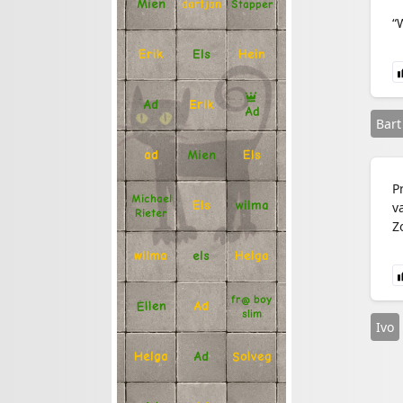
Mien
Stapper
dartjan
“
Erik
Hein
Els
Ad
Erik
Ad
Bart
Mien
Els
ad
P
Michael
Els
wilma
v
Rieter
Z
Helga
els
wilma
fr@ boy
Ellen
Ad
slim
Ivo
Solveg
Ad
Helga