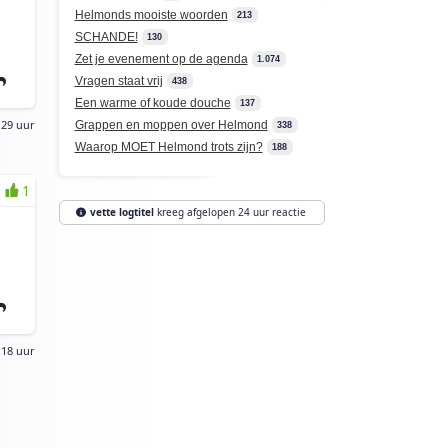
Helmonds mooiste woorden
213
SCHANDE!
130
Zet je evenement op de agenda
1.074
Vragen staat vrij
438
Een warme of koude douche
137
:29 uur
Grappen en moppen over Helmond
338
Waarop MOET Helmond trots zijn?
188
1
vette logtitel
kreeg afgelopen 24 uur reactie
:18 uur