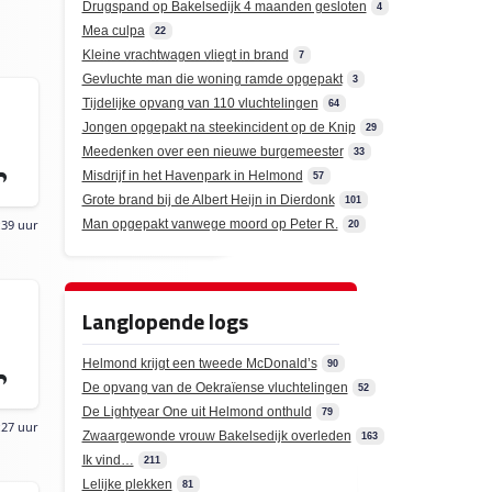
Drugspand op Bakelsedijk 4 maanden gesloten
4
Mea culpa
22
Kleine vrachtwagen vliegt in brand
7
Gevluchte man die woning ramde opgepakt
3
Tijdelijke opvang van 110 vluchtelingen
64
Jongen opgepakt na steekincident op de Knip
29
Meedenken over een nieuwe burgemeester
33
Misdrijf in het Havenpark in Helmond
57
Grote brand bij de Albert Heijn in Dierdonk
101
Man opgepakt vanwege moord op Peter R.
:39 uur
20
Langlopende logs
Helmond krijgt een tweede McDonald’s
90
De opvang van de Oekraïense vluchtelingen
52
De Lightyear One uit Helmond onthuld
79
:27 uur
Zwaargewonde vrouw Bakelsedijk overleden
163
Ik vind…
211
Lelijke plekken
81