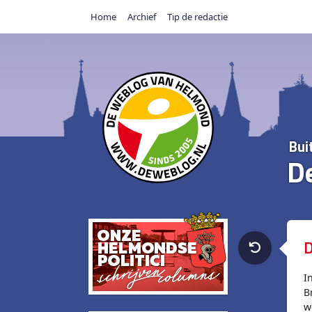
Home
Archief
Tip de redactie
Bui
D
D
I
B
w