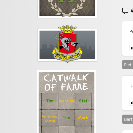
4
P
Piet
CATWALK
OF FAME
H
Stef
Tim
Martina
Mohammed
Tim
Mark
Bart
Chahim