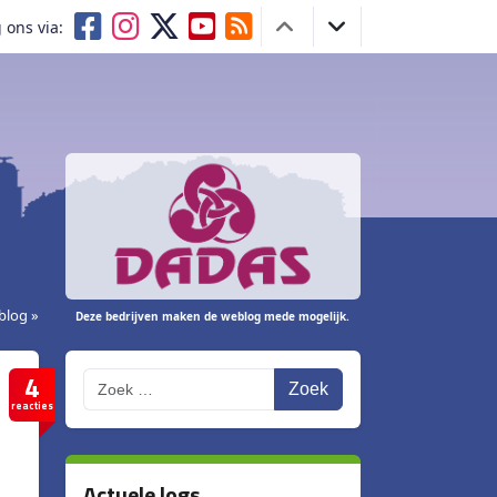
 ons via:
blog »
Deze bedrijven maken de weblog mede mogelijk.
4
Zoek
reacties
Actuele logs