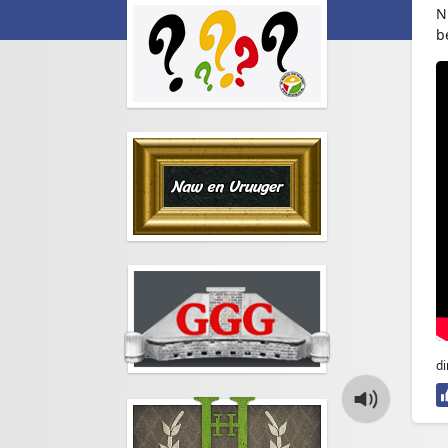
N
b
di