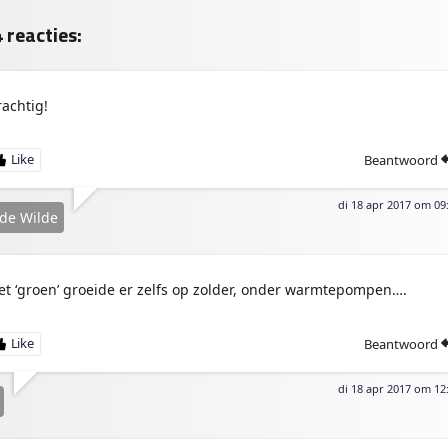
ok
Ap
e
p
n
 reacties:
rachtig!
Beantwoord
di 18 apr 2017 om 09
 de Wilde
et ‘groen’ groeide er zelfs op zolder, onder warmtepompen….
Beantwoord
di 18 apr 2017 om 12