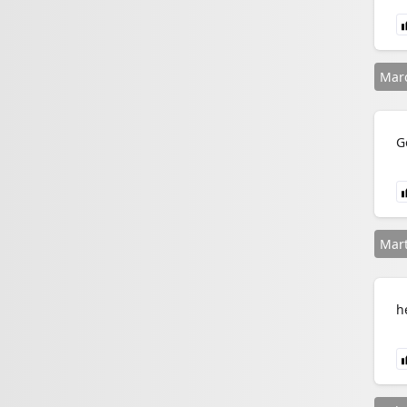
Marc
G
Mart
h