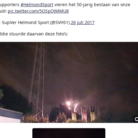
upporters
#HelmondSport
vieren het 50-jarig bestaan van onze
lub!
pic.twitter.com/5OSpOJMMU8
 SupVer Helmond Sport (@SVHS1)
26 juli 2017
ddie stuurde daarvan deze foto’s: