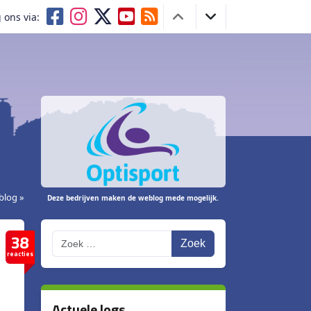
 ons via:
blog »
Deze bedrijven maken de weblog mede mogelijk.
38
Zoek
reacties
Actuele logs