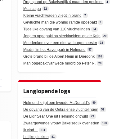
Drugspand op Bakelsedijk 4 maanden gesloten
4
Mea culpa
22
Kleine vrachtwagen vliegt in brand
7
Gevluchte man die woning ramde opgepakt
3
Tijdelijke opvang van 110 vluchtelingen
64
Jongen opgepakt na steekincident op de Knip
29
Meedenken over een nieuwe burgemeester
33
Misdrijf in het Havenpark in Helmond
57
Grote brand bij de Albert Heijn in Dierdonk
101
Man opgepakt vanwege moord op Peter R.
20
Langlopende logs
Helmond krijgt een tweede McDonald’s
90
De opvang van de Oekraïense vluchtelingen
52
De Lightyear One uit Helmond onthuld
79
Zwaargewonde vrouw Bakelsedijk overleden
163
Ik vind…
211
Lelijke plekken
81