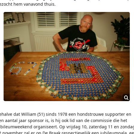
ezocht hem vanavond thuis.
ehalve dat William (51) sinds 1978 een hondstrouwe supporter en
en aantal jaar sponsor is, is hij ook lid van de commissie die het
ubileumweekend organiseert. Op vrijdag 10, zaterdag 11 en zonda
2 november zal er op De Braak respectievelijk een jubileumgala, e