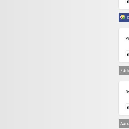
D
P
Eddi
n
Aaro