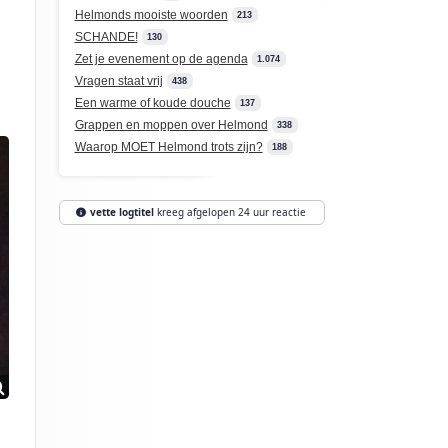
Helmonds mooiste woorden
213
SCHANDE!
130
Zet je evenement op de agenda
1.074
Vragen staat vrij
438
Een warme of koude douche
137
Grappen en moppen over Helmond
338
Waarop MOET Helmond trots zijn?
188
vette logtitel
kreeg afgelopen 24 uur reactie