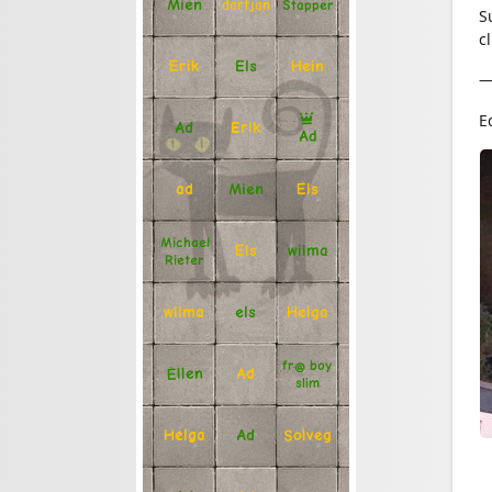
Mien
Stapper
dartjan
S
c
Erik
Hein
Els
—
E
Ad
Erik
Ad
Mien
Els
ad
Michael
Els
wilma
Rieter
Helga
els
wilma
fr@ boy
Ellen
Ad
slim
Solveg
Ad
Helga