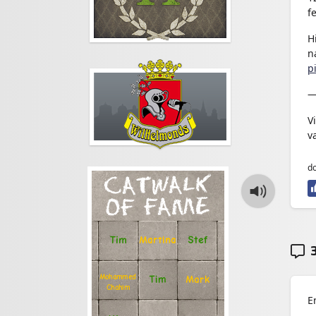
f
H
n
p
—
V
v
do
CATWALK
OF FAME
Stef
Tim
Martina
3
Mohammed
Tim
Mark
Chahim
E