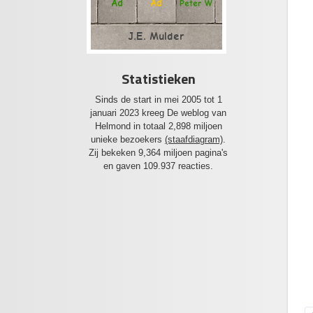
Ad
Ad
Peter W
J.E. Mulder
Statistieken
Sinds de start in mei 2005 tot 1
januari 2023 kreeg De weblog van
Helmond in totaal 2,898 miljoen
unieke bezoekers
(staafdiagram)
.
Zij bekeken 9,364 miljoen pagina's
en gaven 109.937 reacties.