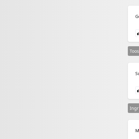
G
Toos
S
Ingr
M