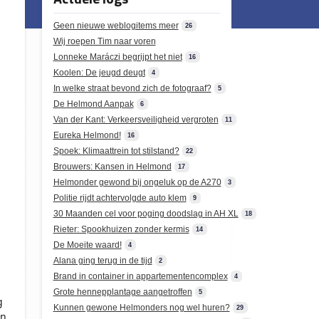
Geen nieuwe weblogitems meer
26
Wij roepen Tim naar voren
Lonneke Maráczi begrijpt het niet
16
Koolen: De jeugd deugt
4
In welke straat bevond zich de fotograaf?
5
De Helmond Aanpak
6
Van der Kant: Verkeersveiligheid vergroten
11
Eureka Helmond!
16
Spoek: Klimaattrein tot stilstand?
22
Brouwers: Kansen in Helmond
17
Helmonder gewond bij ongeluk op de A270
3
Politie rijdt achtervolgde auto klem
9
30 Maanden cel voor poging doodslag in AH XL
18
Rieter: Spookhuizen zonder kermis
14
De Moeite waard!
4
Alana ging terug in de tijd
2
Brand in container in appartementencomplex
4
Grote hennepplantage aangetroffen
5
g
Kunnen gewone Helmonders nog wel huren?
29
en