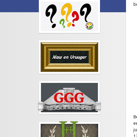
b
B
e
j
1