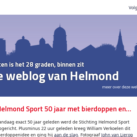
Volg
ten is het 28 graden, binnen zit
e weblog van Helmond
meer over deze we
elmond Sport 50 jaar met bierdoppen en…
andaag exact 50 jaar geleden werd de Stichting Helmond Sport
pgericht. Plusminus 22 uur geleden kreeg William Verkoelen dit
ierdoppenidee en ging hij
aan de slag
. Fotograaf
John van Lierop