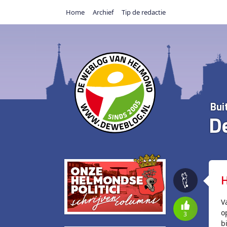
Home
Archief
Tip de redactie
Bui
D
H
V
o
3
b