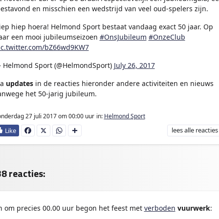
eestavond en misschien een wedstrijd van veel oud-spelers zijn.
iep hiep hoera! Helmond Sport bestaat vandaag exact 50 jaar. Op
aar een mooi jubileumseizoen
#OnsJubileum
#OnzeClub
ic.twitter.com/bZ66wd9KW7
 Helmond Sport (@HelmondSport)
July 26, 2017
ia
updates
in de reacties hieronder andere activiteiten en nieuws
anwege het 50-jarig jubileum.
nderdag 27 juli 2017
om 00:00 uur
in:
Helmond Sport
lees
alle reacties
Fa
X
W
D
ce
ha
e
bo
ts
l
ok
Ap
e
p
n
8 reacties:
n om precies 00.00 uur begon het feest met
verboden
vuurwerk
: