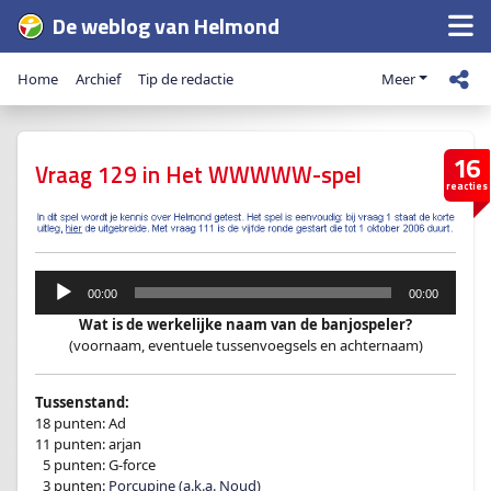
De weblog van Helmond
Home
Archief
Tip de redactie
Meer
16
Vraag 129 in Het WWWWW-spel
reacties
A
00:00
00:00
u
d
Wat is de werkelijke naam van de banjospeler?
i
(voornaam, eventuele tussenvoegsels en achternaam)
o
s
Tussenstand:
p
18 punten: Ad
e
11 punten: arjan
l
0
5 punten: G-force
e
0
3 punten:
Porcupine (a.k.a. Noud)
r