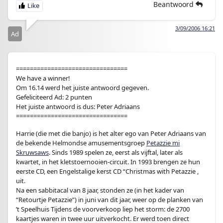
Beantwoord
3/09/2006 16:21
Ad
================================
We have a winner!
Om 16.14 werd het juiste antwoord gegeven.
Gefeliciteerd Ad: 2 punten
Het juiste antwoord is dus: Peter Adriaans
================================
Harrie (die met die banjo) is het alter ego van Peter Adriaans van
de bekende Helmondse amusementsgroep
Petazzie mi
Skruwsaws
. Sinds 1989 spelen ze, eerst als vijftal, later als
kwartet, in het kletstoernooien-circuit. In 1993 brengen ze hun
eerste CD, een Engelstalige kerst CD “Christmas with Petazzie ,
uit.
Na een sabbitacal van 8 jaar, stonden ze (in het kader van
“Retourtje Petazzie”) in juni van dit jaar, weer op de planken van
’t Speelhuis Tijdens de voorverkoop liep het storm: de 2700
kaartjes waren in twee uur uitverkocht. Er werd toen direct