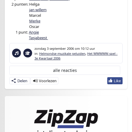
0
2 punten: Helga
02 punten:
jan willem
02 punten:
Marcel
02 punten:
Merke
02 punten:
Oscar
000
1 punt:
Angie
0001 punt:
Tasjabeest
zondag 3 september 2006
om 10:12 uur
in:
Helmondse muzikale geluiden
,
Het WWWWW-spel -
3e Kwartaal 2006
alle reacties
Delen