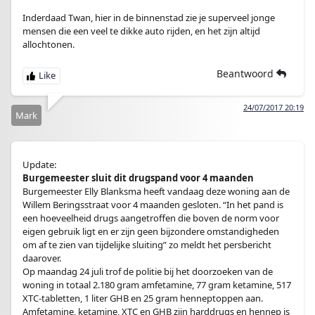
Inderdaad Twan, hier in de binnenstad zie je superveel jonge
mensen die een veel te dikke auto rijden, en het zijn altijd
allochtonen.
Beantwoord
24/07/2017 20:19
Mark
Update:
Burgemeester sluit dit drugspand voor 4 maanden
Burgemeester Elly Blanksma heeft vandaag deze woning aan de
Willem Beringsstraat voor 4 maanden gesloten. “In het pand is
een hoeveelheid drugs aangetroffen die boven de norm voor
eigen gebruik ligt en er zijn geen bijzondere omstandigheden
om af te zien van tijdelijke sluiting” zo meldt het persbericht
daarover.
Op maandag 24 juli trof de politie bij het doorzoeken van de
woning in totaal 2.180 gram amfetamine, 77 gram ketamine, 517
XTC-tabletten, 1 liter GHB en 25 gram henneptoppen aan.
Amfetamine, ketamine, XTC en GHB zijn harddrugs en hennep is