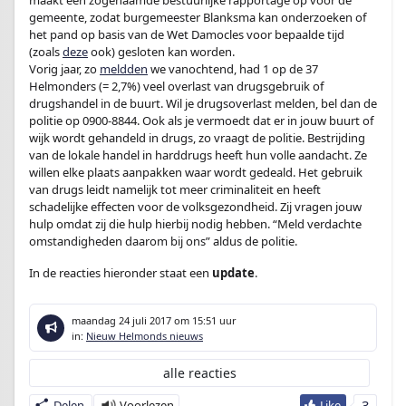
maakt een zogenaamde bestuurlijke rapportage op voor de
gemeente, zodat burgemeester Blanksma kan onderzoeken of
het pand op basis van de Wet Damocles voor bepaalde tijd
(zoals
deze
ook) gesloten kan worden.
Vorig jaar, zo
meldden
we vanochtend, had 1 op de 37
Helmonders (= 2,7%) veel overlast van drugsgebruik of
drugshandel in de buurt. Wil je drugsoverlast melden, bel dan de
politie op 0900-8844. Ook als je vermoedt dat er in jouw buurt of
wijk wordt gehandeld in drugs, zo vraagt de politie. Bestrijding
van de lokale handel in harddrugs heeft hun volle aandacht. Ze
willen elke plaats aanpakken waar wordt gedeald. Het gebruik
van drugs leidt namelijk tot meer criminaliteit en heeft
schadelijke effecten voor de volksgezondheid. Zij vragen jouw
hulp omdat zij die hulp hierbij nodig hebben. “Meld verdachte
omstandigheden daarom bij ons” aldus de politie.
In de reacties hieronder staat een
update
.
maandag 24 juli 2017
om 15:51 uur
in:
Nieuw Helmonds nieuws
alle reacties
3
Delen