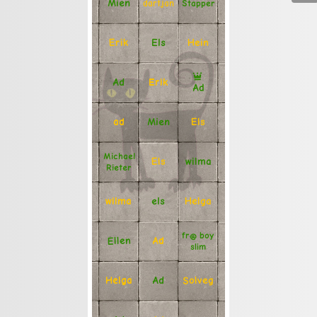
Mien
Stapper
dartjan
Erik
Hein
Els
Ad
Erik
Ad
Mien
Els
ad
Michael
Els
wilma
Rieter
Helga
els
wilma
fr@ boy
Ellen
Ad
slim
Solveg
Ad
Helga