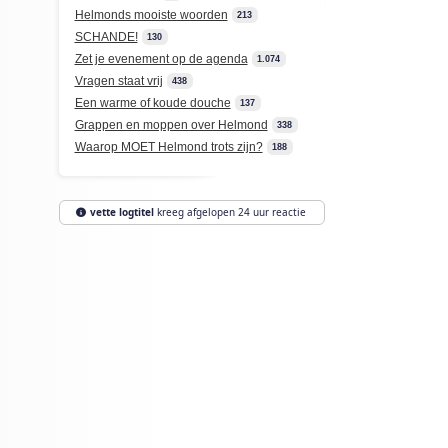
Helmonds mooiste woorden
213
SCHANDE!
130
Zet je evenement op de agenda
1.074
Vragen staat vrij
438
Een warme of koude douche
137
Grappen en moppen over Helmond
338
Waarop MOET Helmond trots zijn?
188
vette logtitel
kreeg afgelopen 24 uur reactie