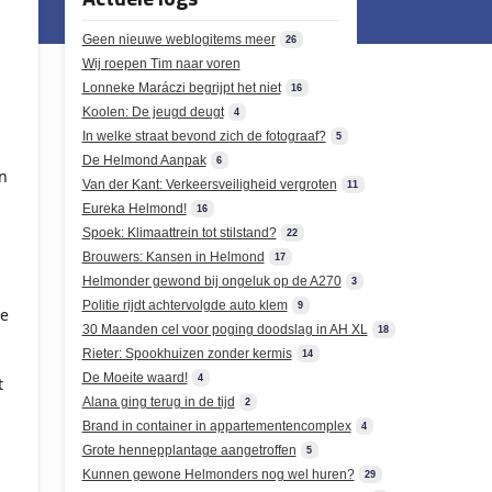
Geen nieuwe weblogitems meer
26
Wij roepen Tim naar voren
Lonneke Maráczi begrijpt het niet
16
Koolen: De jeugd deugt
4
In welke straat bevond zich de fotograaf?
5
De Helmond Aanpak
6
n
Van der Kant: Verkeersveiligheid vergroten
11
Eureka Helmond!
16
Spoek: Klimaattrein tot stilstand?
22
Brouwers: Kansen in Helmond
17
Helmonder gewond bij ongeluk op de A270
3
Politie rijdt achtervolgde auto klem
9
de
30 Maanden cel voor poging doodslag in AH XL
18
Rieter: Spookhuizen zonder kermis
14
De Moeite waard!
4
t
Alana ging terug in de tijd
2
Brand in container in appartementencomplex
4
Grote hennepplantage aangetroffen
5
Kunnen gewone Helmonders nog wel huren?
29