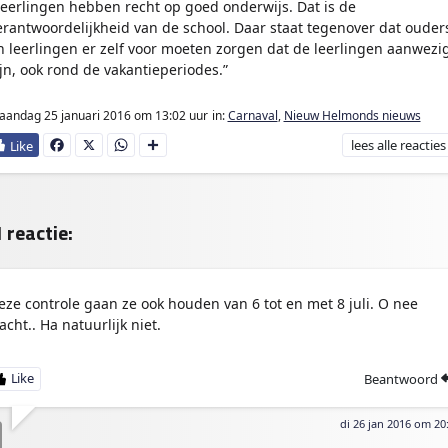
Leerlingen hebben recht op goed onderwijs. Dat is de
erantwoordelijkheid van de school. Daar staat tegenover dat ouder
n leerlingen er zelf voor moeten zorgen dat de leerlingen aanwezi
ijn, ook rond de vakantieperiodes.”
andag 25 januari 2016
om 13:02 uur
in:
Carnaval
,
Nieuw Helmonds nieuws
lees
alle reacties
Fa
X
W
D
ce
ha
e
bo
ts
l
ok
Ap
e
p
n
 reactie:
eze controle gaan ze ook houden van 6 tot en met 8 juli. O nee
acht.. Ha natuurlijk niet.
Beantwoord
di 26 jan 2016 om 20