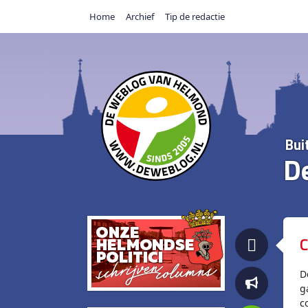
Home
Archief
Tip de redactie
Bui
D
C
D
g
c