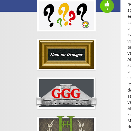
h
3
s
e
L
v
k
v
a
v
A
s
v
s
l
d
T
v
a
k
M
d