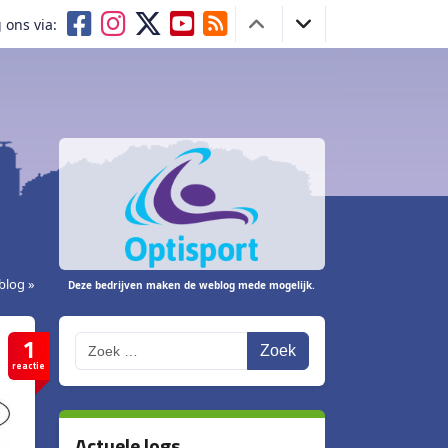
 ons via:
blog »
Deze bedrijven maken de weblog mede mogelijk.
1
Zoek
reactie
Actuele logs