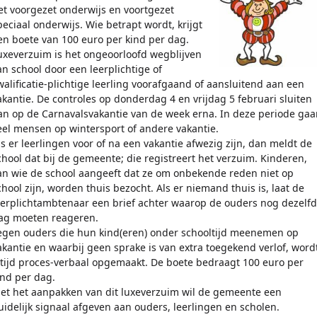
et voorgezet onderwijs en voortgezet
peciaal onderwijs. Wie betrapt wordt, krijgt
en boete van 100 euro per kind per dag.
uxeverzuim is het ongeoorloofd wegblijven
an school door een leerplichtige of
walificatie-plichtige leerling voorafgaand of aansluitend aan een
akantie. De controles op donderdag 4 en vrijdag 5 februari sluiten
an op de Carnavalsvakantie van de week erna. In deze periode gaa
eel mensen op wintersport of andere vakantie.
ls er leerlingen voor of na een vakantie afwezig zijn, dan meldt de
chool dat bij de gemeente; die registreert het verzuim. Kinderen,
an wie de school aangeeft dat ze om onbekende reden niet op
chool zijn, worden thuis bezocht. Als er niemand thuis is, laat de
eerplichtambtenaar een brief achter waarop de ouders nog dezelf
ag moeten reageren.
egen ouders die hun kind(eren) onder schooltijd meenemen op
akantie en waarbij geen sprake is van extra toegekend verlof, word
ltijd proces-verbaal opgemaakt. De boete bedraagt 100 euro per
ind per dag.
et het aanpakken van dit luxeverzuim wil de gemeente een
uidelijk signaal afgeven aan ouders, leerlingen en scholen.