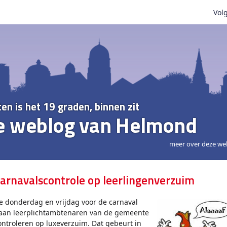
Volg
ten is het 19 graden, binnen zit
e weblog van Helmond
meer over deze we
arnavalscontrole op leerlingenverzuim
e donderdag en vrijdag voor de carnaval
aan leerplichtambtenaren van de gemeente
ontroleren op luxeverzuim. Dat gebeurt in