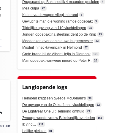
Drugspand op Bakelsedijk 4 maanden gesloten
4
s
Mea culpa
22
g
Kleine vrachtwagen vliegt in brand
7
Gevluchte man die woning ramde opgepakt
3
Tijdelijke opvang van 110 vluchtelingen
64
Jongen opgepakt na steekincident op de Knip
29
Meedenken over een nieuwe burgemeester
33
Misdrijf in het Havenpark in Helmond
57
Grote brand bij de Albert Heijn in Dierdonk
101
Man opgepakt vanwege moord op Peter R.
20
Langlopende logs
Helmond krijgt een tweede McDonald’s
90
De opvang van de Oekraïense vluchtelingen
52
De Lightyear One uit Helmond onthuld
79
Zwaargewonde vrouw Bakelsedijk overleden
163
Ik vind…
211
:03 uur
Lelijke plekken
81