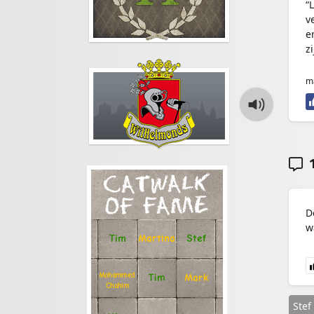
“
v
e
z
ma
1
CATWALK
OF FAME
D
w
Stef
Tim
Martina
Mohammed
Tim
Mark
Chahim
Stef