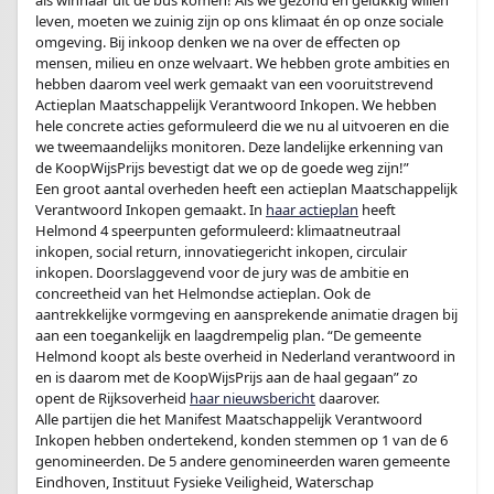
als winnaar uit de bus komen! Als we gezond en gelukkig willen
leven, moeten we zuinig zijn op ons klimaat én op onze sociale
omgeving. Bij inkoop denken we na over de effecten op
mensen, milieu en onze welvaart. We hebben grote ambities en
hebben daarom veel werk gemaakt van een vooruitstrevend
Actieplan Maatschappelijk Verantwoord Inkopen. We hebben
hele concrete acties geformuleerd die we nu al uitvoeren en die
we tweemaandelijks monitoren. Deze landelijke erkenning van
de KoopWijsPrijs bevestigt dat we op de goede weg zijn!”
Een groot aantal overheden heeft een actieplan Maatschappelijk
Verantwoord Inkopen gemaakt. In
haar actieplan
heeft
Helmond 4 speerpunten geformuleerd: klimaatneutraal
inkopen, social return, innovatiegericht inkopen, circulair
inkopen. Doorslaggevend voor de jury was de ambitie en
concreetheid van het Helmondse actieplan. Ook de
aantrekkelijke vormgeving en aansprekende animatie dragen bij
aan een toegankelijk en laagdrempelig plan. “De gemeente
Helmond koopt als beste overheid in Nederland verantwoord in
en is daarom met de KoopWijsPrijs aan de haal gegaan” zo
opent de Rijksoverheid
haar nieuwsbericht
daarover.
Alle partijen die het Manifest Maatschappelijk Verantwoord
Inkopen hebben ondertekend, konden stemmen op 1 van de 6
genomineerden. De 5 andere genomineerden waren gemeente
Eindhoven, Instituut Fysieke Veiligheid, Waterschap