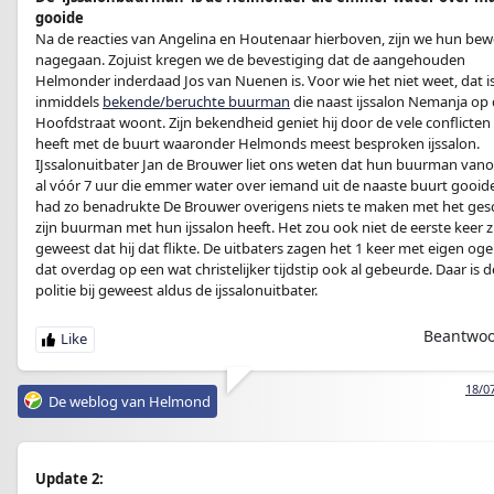
gooide
Na de reacties van Angelina en Houtenaar hierboven, zijn we hun bew
nagegaan. Zojuist kregen we de bevestiging dat de aangehouden
Helmonder inderdaad Jos van Nuenen is. Voor wie het niet weet, dat i
inmiddels
bekende/beruchte buurman
die naast ijssalon Nemanja op
Hoofdstraat woont. Zijn bekendheid geniet hij door de vele conflicten d
heeft met de buurt waaronder Helmonds meest besproken ijssalon.
IJssalonuitbater Jan de Brouwer liet ons weten dat hun buurman van
al vóór 7 uur die emmer water over iemand uit de naaste buurt gooide
had zo benadrukte De Brouwer overigens niets te maken met het gesc
zijn buurman met hun ijssalon heeft. Het zou ook niet de eerste keer z
geweest dat hij dat flikte. De uitbaters zagen het 1 keer met eigen og
dat overdag op een wat christelijker tijdstip ook al gebeurde. Daar is d
politie bij geweest aldus de ijssalonuitbater.
Beantwo
18/0
De weblog van Helmond
Update 2: