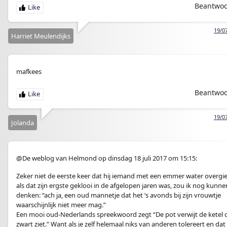
Beantwo
19/0
Harriet Meulendijks
mafkees
Beantwo
19/0
Jolanda
@De weblog van Helmond op dinsdag 18 juli 2017 om 15:15:
Zeker niet de eerste keer dat hij iemand met een emmer water overgie
als dat zijn ergste geklooi in de afgelopen jaren was, zou ik nog kunne
denken: “ach ja, een oud mannetje dat het ’s avonds bij zijn vrouwtje
waarschijnlijk niet meer mag.”
Een mooi oud-Nederlands spreekwoord zegt “De pot verwijt de ketel d
zwart ziet.” Want als je zelf helemaal niks van anderen tolereert en dat