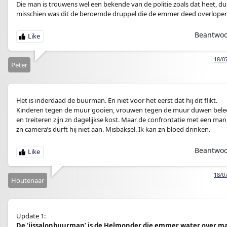
Die man is trouwens wel een bekende van de politie zoals dat heet, du
misschien was dit de beroemde druppel die de emmer deed overlope
Beantwo
18/0
Peter
Het is inderdaad de buurman. En niet voor het eerst dat hij dit flikt.
Kinderen tegen de muur gooien, vrouwen tegen de muur duwen bele
en treiteren zijn zn dagelijkse kost. Maar de confrontatie met een man
zn camera’s durft hij niet aan. Misbaksel. Ik kan zn bloed drinken.
Beantwo
18/0
Houtenaar
Update 1:
De ‘ijssalonbuurman’ is de Helmonder die emmer water over m