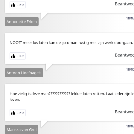
Beantwo
18/0
Antoinette Erken
NOOIT meer los laten kan de ijscoman rustig met zijn werk doorgaan.
Beantwo
18/0
Antoon Hoefnagels
Hoe zielig is deze man???????????? lekker laten rotten. Laat ieder zijn 
leven.
Beantwo
18/0
Mariska van Grol