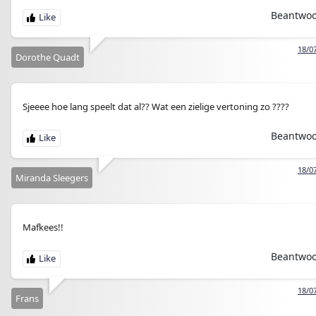
Beantwo
18/0
Dorothe Quadt
Sjeeee hoe lang speelt dat al?? Wat een zielige vertoning zo ????
Beantwo
18/0
Miranda Sleegers
Mafkees!!
Beantwo
18/0
Frans