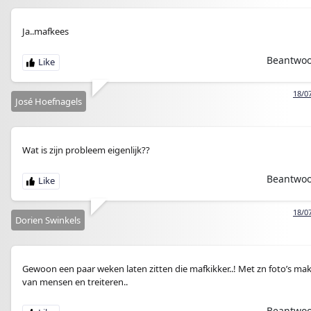
Ja..mafkees
Beantwo
18/0
José Hoefnagels
Wat is zijn probleem eigenlijk??
Beantwo
18/0
Dorien Swinkels
Gewoon een paar weken laten zitten die mafkikker..! Met zn foto’s ma
van mensen en treiteren..
Beantwo