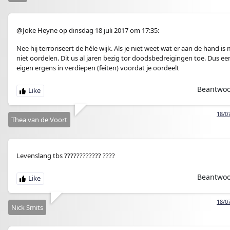
@Joke Heyne op dinsdag 18 juli 2017 om 17:35:
Nee hij terroriseert de héle wijk. Als je niet weet wat er aan de hand is 
niet oordelen. Dit us al jaren bezig tor doodsbedreigingen toe. Dus eer
eigen ergens in verdiepen (feiten) voordat je oordeelt
Beantwo
18/0
Thea van de Voort
Levenslang tbs ???????????? ????
Beantwo
18/0
Nick Smits