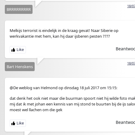
18/0
BRRRRRRRRR
Melkijs terrorist is eindelijk in de kraag gevat! Naar Siberie op
werkvakantie met hem, kan hij daar ijsberen pesten ????
Beantwo
18/0
Bart Henskens
@De weblog van Helmond op dinsdag 18 juli 2017 om 15:15:
dat denk het ook niet maar die buurman spoort niet hij wilde foto m
mij dat ik met johan een kennis van mij stond te buurten bij de ijs salon
moest wel llachen om die gek
Beantwo