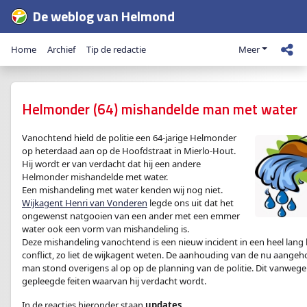
De weblog van Helmond
Home
Archief
Tip de redactie
Meer
Helmonder (64) mishandelde man met water
Vanochtend hield de politie een 64-jarige Helmonder
op heterdaad aan op de Hoofdstraat in Mierlo-Hout.
Hij wordt er van verdacht dat hij een andere
Helmonder mishandelde met water.
Een mishandeling met water kenden wij nog niet.
Wijkagent Henri van Vonderen
legde ons uit dat het
ongewenst natgooien van een ander met een emmer
water ook een vorm van mishandeling is.
Deze mishandeling vanochtend is een nieuw incident in een heel lang
conflict, zo liet de wijkagent weten. De aanhouding van de nu aange
man stond overigens al op op de planning van de politie. Dit vanweg
gepleegde feiten waarvan hij verdacht wordt.
In de reacties hieronder staan
updates
.