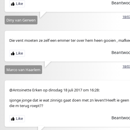
Beantwo
18/0
Diny van Gerwen
Die vent moeten ze zelf een emmer ter over hem heen gooien , mafkee
Beantwo
18/0
Marco van Haarlem
@Antoinette Erken op dinsdag 18 juli 2017 om 16:28:
sjonge jonge dat ie wat zinnigs gaat doen met zn leven!!Heeft ie gee
die m terug roept??
Beantwo