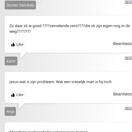
18/0
Dorien Swinkels
Zo daar zit ie goed ????vervelende vent????die zit zijn eigen nog in de
weg????????
Beantwo
18/0
Karin
Jezus wat is zijn probleem. Wat een vreselijk man is hij toch
Beantwo
18/0
Anja