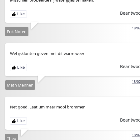
Misschien probeerde hij waterijsjes te maken.
Beantwo
18/0
Erik Noten
Wel ijsklonten geven met dit warm weer
Beantwo
18/0
Math Mennen
Net goed. Laat um maar mooi brommen
Beantwo
18/0
Theo