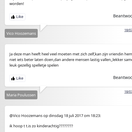
worden!
Beantwo
18/0
Vico Hoozemans
Ja deze man heeft heel veel moeten met zich zelf,kan zijn vriendin he
niet iets beter laten doen,dan andere mensen lastig vallen,,lekker sa
leuk gezellig spelletje spelen
Beantwo
18/0
Maria Poulussen
@Vico Hoozemans op dinsdag 18 juli 2017 om 18:23:
ik hoop t t.is zo kinderachtig????????