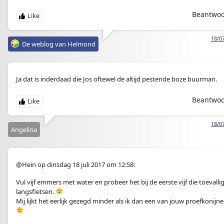
Beantwo
18/0
De weblog van Helmond
Ja dat is inderdaad die Jos oftewel de altijd pestende boze buurman.
Beantwo
18/0
Angelina
@Hein op dinsdag 18 juli 2017 om 12:58:
Vul vijf emmers met water en probeer het bij de eerste vijf die toevalli
langsfietsen.
Mij lijkt het eerlijk gezegd minder als ik dan een van jouw proefkonijn