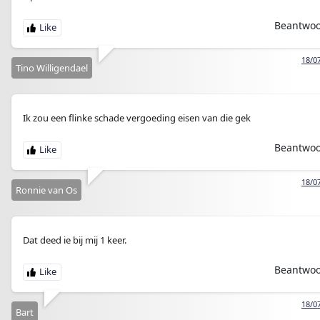
Beantwo
18/0
Tino Willigendael
Ik zou een flinke schade vergoeding eisen van die gek
Beantwo
18/0
Ronnie van Os
Dat deed ie bij mij 1 keer.
Beantwo
18/0
Bart