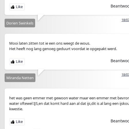
Beantwo
18/0
Dorien Swinkels
Mooi laten zitten tot ie een ons weegt de wous.
Het heeft nog lang genoeg geduurt voordat ie opgepakt werd.
Beantwo
18/0
Miranda Netten
het was geen emmer met gewoon water maar een emmer met bevro
water oftewel IJS,en dat komt hard aan al dat ijs,dit is al lang een ijsk
kwestie.
Beantwo