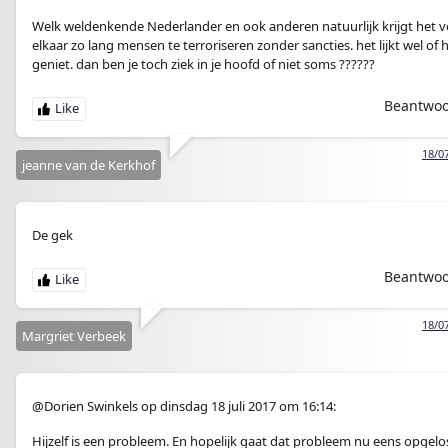
Welk weldenkende Nederlander en ook anderen natuurlijk krijgt het 
elkaar zo lang mensen te terroriseren zonder sancties. het lijkt wel of h
geniet. dan ben je toch ziek in je hoofd of niet soms ??????
Beantwo
18/0
jeanne van de Kerkhof
De gek
Beantwo
18/0
Margriet Verbeek
@Dorien Swinkels op dinsdag 18 juli 2017 om 16:14:
Hijzelf is een probleem. En hopelijk gaat dat probleem nu eens opgelo