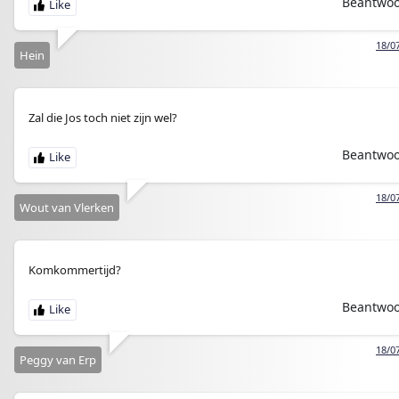
Beantwo
18/0
Hein
Zal die Jos toch niet zijn wel?
Beantwo
18/0
Wout van Vlerken
Komkommertijd?
Beantwo
18/0
Peggy van Erp