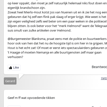
op keer oppakt, dan moet je zelf natuurlijk helemaal niks fout doen en
eigenlijk brandschoon zijn.
Zowat heel Mierlo-Hout kotst Jos van Nuenen uit en ik zie het nog een
gebeuren dat hij zelf een flink pak slaag of erger krijgt. Wie weet is het
zijn eigen veiligheid zelfs wel beter om een paar weken in die politiecel
blijven zitten. Is ook beter voor het “merk Helmond” want de Telegra
suis smult van zulke artikelen over Helmond.
@Burgemeester Blanksma, praat eens met de politie en buurtwerkers
hoor ook van hen dat het nu de hoogste tijd is om hier in te grijpen. M
Hout is het echt zat! Of moet er eerst iets spectaculairders gebeuren z
’t Haagje of moeten Nemanja en alle buurtgenoten zelf maar gaan
verhuizen?
Beantwo
19/0
Gerard
Geef m ff wat opvoedende tikken