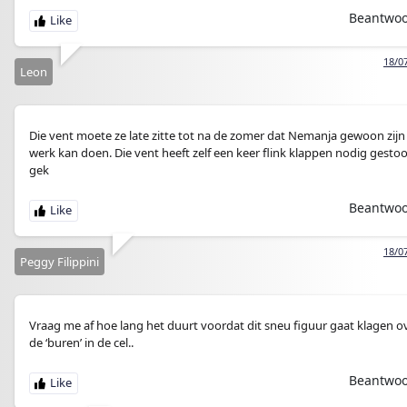
Beantwo
18/0
Leon
Die vent moete ze late zitte tot na de zomer dat Nemanja gewoon zijn
werk kan doen. Die vent heeft zelf een keer flink klappen nodig gesto
gek
Beantwo
18/0
Peggy Filippini
Vraag me af hoe lang het duurt voordat dit sneu figuur gaat klagen o
de ‘buren’ in de cel..
Beantwo