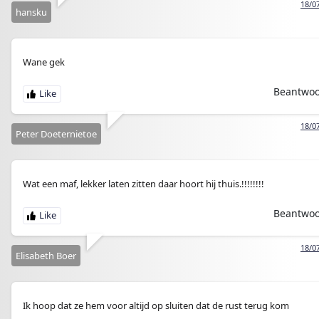
18/0
hansku
Wane gek
Beantwo
18/0
Peter Doeternietoe
Wat een maf, lekker laten zitten daar hoort hij thuis.!!!!!!!!
Beantwo
18/0
Elisabeth Boer
Ik hoop dat ze hem voor altijd op sluiten dat de rust terug kom