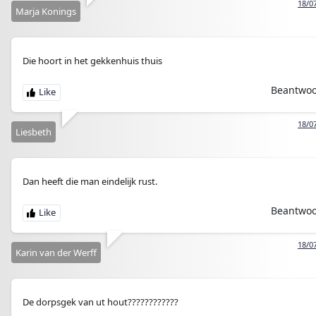
18/0
Marja Konings
Die hoort in het gekkenhuis thuis
Beantwo
18/0
Liesbeth
Dan heeft die man eindelijk rust.
Beantwo
18/0
Karin van der Werff
De dorpsgek van ut hout????????????