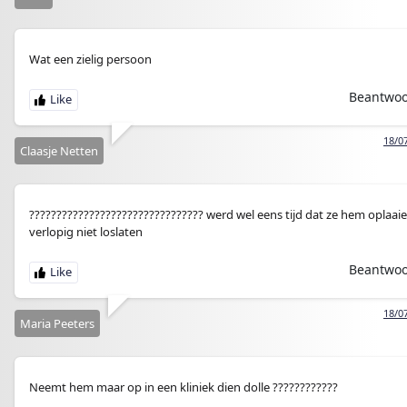
Wat een zielig persoon
Beantwo
18/0
Claasje Netten
???????????????????????????????? werd wel eens tijd dat ze hem oplaai
verlopig niet loslaten
Beantwo
18/0
Maria Peeters
Neemt hem maar op in een kliniek dien dolle ????????????