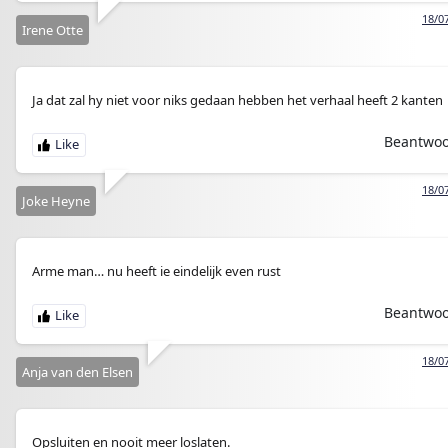
18/0
Irene Otte
Ja dat zal hy niet voor niks gedaan hebben het verhaal heeft 2 kanten
Beantwo
18/0
Joke Heyne
Arme man… nu heeft ie eindelijk even rust
Beantwo
18/0
Anja van den Elsen
Opsluiten en nooit meer loslaten.