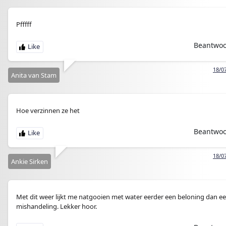
Pfffff
Beantwo
18/0
Anita van Stam
Hoe verzinnen ze het
Beantwo
18/0
Ankie Sirken
Met dit weer lijkt me natgooien met water eerder een beloning dan e
mishandeling. Lekker hoor.