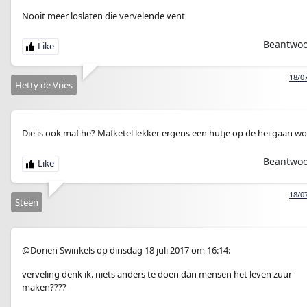
Nooit meer loslaten die vervelende vent
Beantwo
18/0
Hetty de Vries
Die is ook maf he? Mafketel lekker ergens een hutje op de hei gaan w
Beantwo
18/0
Steen
@Dorien Swinkels op dinsdag 18 juli 2017 om 16:14:
verveling denk ik. niets anders te doen dan mensen het leven zuur
maken????