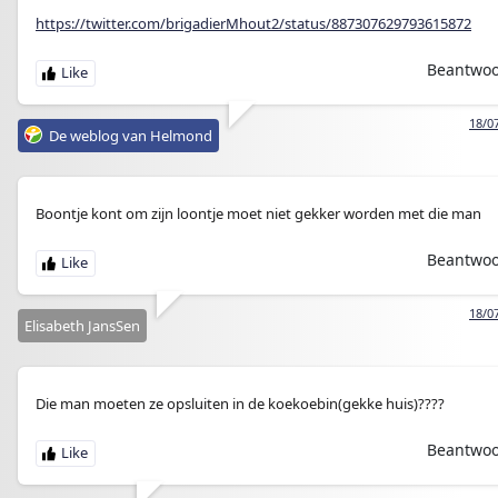
https://twitter.com/brigadierMhout2/status/887307629793615872
Beantwo
18/0
De weblog van Helmond
Boontje kont om zijn loontje moet niet gekker worden met die man
Beantwo
18/0
Elisabeth JansSen
Die man moeten ze opsluiten in de koekoebin(gekke huis)????
Beantwo