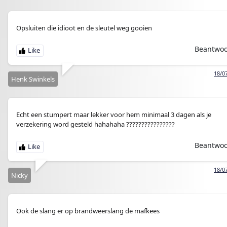
Opsluiten die idioot en de sleutel weg gooien
Beantwo
18/0
Henk Swinkels
Echt een stumpert maar lekker voor hem minimaal 3 dagen als je
verzekering word gesteld hahahaha ????????????????
Beantwo
18/0
Nicky
Ook de slang er op brandweerslang de mafkees