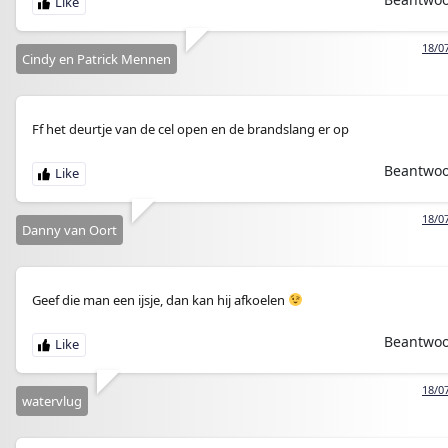
18/0
Cindy en Patrick Mennen
Ff het deurtje van de cel open en de brandslang er op
Beantwo
18/0
Danny van Oort
Geef die man een ijsje, dan kan hij afkoelen
Beantwo
18/0
watervlug