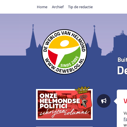
Home
Archief
Tip de redactie
Bui
D
V
V
F
w