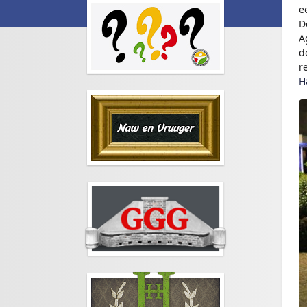
e
D
A
d
r
H