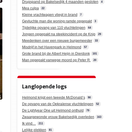
Drugspand op Bakelsedijk 4 maanden gesloten
4
Mea culpa
22
Kleine vrachtwagen vliegt in brand
7
Gevluchte man die woning ramde opgepakt
3
Tijdelijke opvang van 110 vluchtelingen
64
Jongen opgepakt na steekincident op de Knip
29
Meedenken over een nieuwe burgemeester
33
Misdrijf in het Havenpark in Helmond
57
Grote brand bij de Albert Heijn in Dierdonk
101
Man opgepakt vanwege moord op Peter R.
20
Langlopende logs
Helmond krijgt een tweede McDonald’s
90
De opvang van de Oekraïense vluchtelingen
52
De Lightyear One uit Helmond onthuld
79
Zwaargewonde vrouw Bakelsedijk overleden
163
Ik vind…
211
Lelijke plekken
81