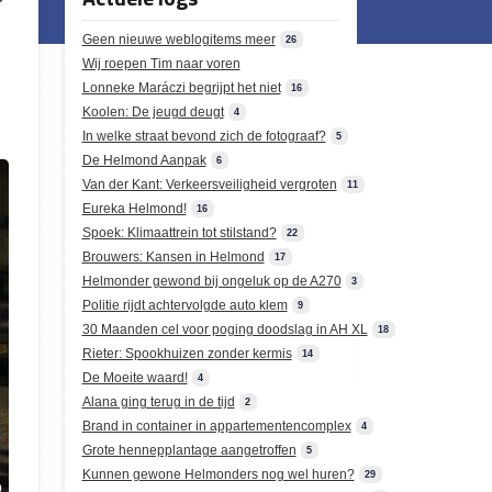
Geen nieuwe weblogitems meer
26
Wij roepen Tim naar voren
Lonneke Maráczi begrijpt het niet
16
Koolen: De jeugd deugt
4
In welke straat bevond zich de fotograaf?
5
De Helmond Aanpak
6
Van der Kant: Verkeersveiligheid vergroten
11
Eureka Helmond!
16
Spoek: Klimaattrein tot stilstand?
22
Brouwers: Kansen in Helmond
17
Helmonder gewond bij ongeluk op de A270
3
Politie rijdt achtervolgde auto klem
9
30 Maanden cel voor poging doodslag in AH XL
18
Rieter: Spookhuizen zonder kermis
14
De Moeite waard!
4
Alana ging terug in de tijd
2
Brand in container in appartementencomplex
4
Grote hennepplantage aangetroffen
5
Kunnen gewone Helmonders nog wel huren?
29