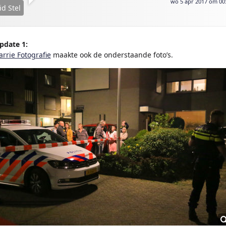
wo 5 apr 2017 om 00
id Stel
pdate 1:
arrie Fotografie
maakte ook de onderstaande foto’s.