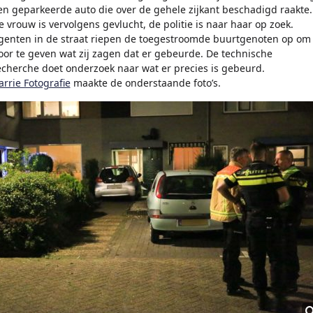
en geparkeerde auto die over de gehele zijkant beschadigd raakte.
e vrouw is vervolgens gevlucht, de politie is naar haar op zoek.
genten in de straat riepen de toegestroomde buurtgenoten op om
oor te geven wat zij zagen dat er gebeurde. De technische
echerche doet onderzoek naar wat er precies is gebeurd.
arrie Fotografie
maakte de onderstaande foto’s.