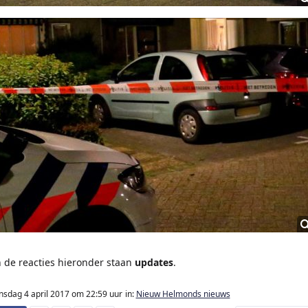
n de reacties hieronder staan
updates
.
nsdag 4 april 2017
om 22:59 uur
in:
Nieuw Helmonds nieuws