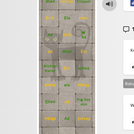
Mien
Stapper
dartjan
Erik
Hein
Els
1
Ad
Erik
Ad
K
Mien
Els
ad
Michael
Els
wilma
Rieter
Rona
Helga
els
wilma
fr@ boy
Ellen
Ad
slim
W
Solveg
Ad
Helga