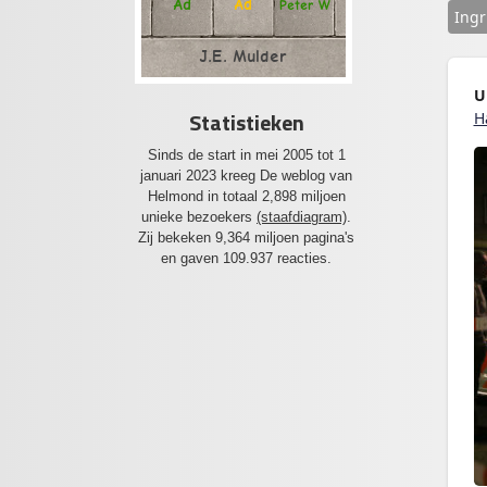
Ad
Ad
Peter W
Ingr
J.E. Mulder
U
Statistieken
H
Sinds de start in mei 2005 tot 1
januari 2023 kreeg De weblog van
Helmond in totaal 2,898 miljoen
unieke bezoekers
(staafdiagram)
.
Zij bekeken 9,364 miljoen pagina's
en gaven 109.937 reacties.