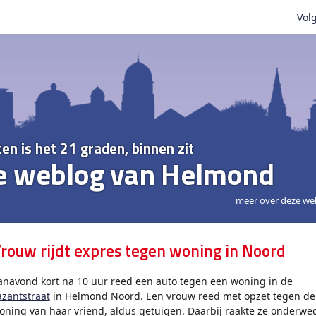
Volg
ten is het 21 graden, binnen zit
e weblog van Helmond
meer over deze we
rouw rijdt expres tegen woning in Noord
anavond kort na 10 uur reed een auto tegen een woning in de
azantstraat
in Helmond Noord. Een vrouw reed met opzet tegen de
oning van haar vriend, aldus getuigen. Daarbij raakte ze onderwe