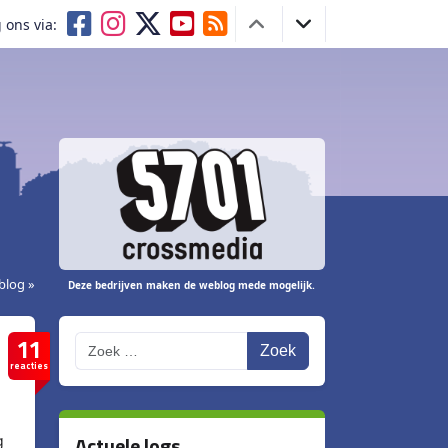
 ons via:
blog »
Deze bedrijven maken de weblog mede mogelijk.
11
Zoek
reacties
Actuele logs
g