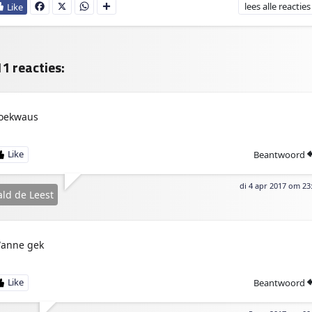
lees
alle reacties
Fa
X
W
D
ce
ha
e
bo
ts
l
ok
Ap
e
p
n
1 reacties:
oekwaus
Beantwoord
di 4 apr 2017 om 23
ld de Leest
anne gek
Beantwoord