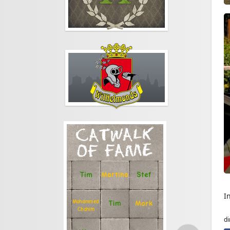
CATWALK
OF FAME
Stef
Tim
Martina
I
Mohammed
Tim
Mark
Chahim
di