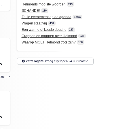
Helmonds mooiste woorden
213
SCHANDE!
130
Zet je evenement op de agenda
1.074
Vragen staat vrij
438
Een warme of koude douche
137
Grappen en moppen over Helmond
338
Waarop MOET Helmond trots zijn?
188
vette logtitel
kreeg afgelopen 24 uur reactie
:38 uur