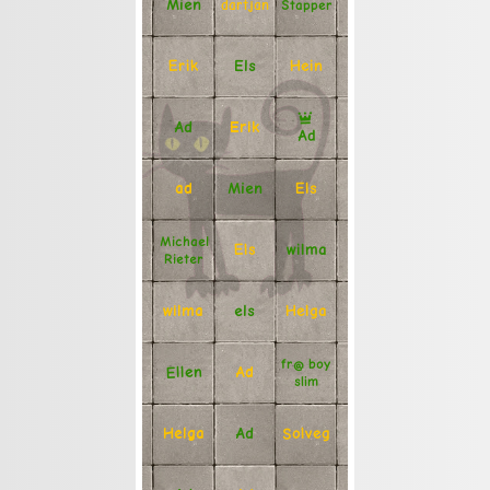
Mien
Stapper
dartjan
Erik
Hein
Els
Ad
Erik
Ad
Mien
Els
ad
Michael
Els
wilma
Rieter
Helga
els
wilma
fr@ boy
Ellen
Ad
slim
Solveg
Ad
Helga