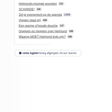
Helmonds mooiste woorden
213
SCHANDE!
130
Zet je evenement op de agenda
1.074
Vragen staat vrij
438
Een warme of koude douche
137
Grappen en moppen over Helmond
338
Waarop MOET Helmond trots zijn?
188
vette logtitel
kreeg afgelopen 24 uur reactie