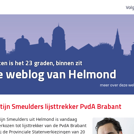
Volg
ten is het 23 graden, binnen zit
e weblog van Helmond
meer over deze we
tijn Smeulders lijsttrekker PvdA Brabant
tijn Smeulders uit Helmond is vandaag
erkozen tot lijsttrekker van de PvdA Brabant
ij de Provinciale Statenverkiezingen van 20