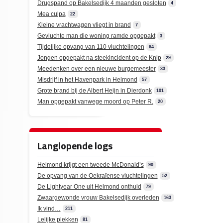
Drugspand op Bakelsedijk 4 maanden gesloten
4
Mea culpa
22
Kleine vrachtwagen vliegt in brand
7
Gevluchte man die woning ramde opgepakt
3
Tijdelijke opvang van 110 vluchtelingen
64
Jongen opgepakt na steekincident op de Knip
29
Meedenken over een nieuwe burgemeester
33
Misdrijf in het Havenpark in Helmond
57
Grote brand bij de Albert Heijn in Dierdonk
101
Man opgepakt vanwege moord op Peter R.
20
Langlopende logs
Helmond krijgt een tweede McDonald’s
90
De opvang van de Oekraïense vluchtelingen
52
De Lightyear One uit Helmond onthuld
79
Zwaargewonde vrouw Bakelsedijk overleden
163
Ik vind…
211
Lelijke plekken
81