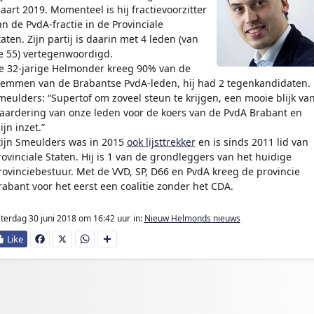
aart 2019. Momenteel is hij fractievoorzitter
an de PvdA-fractie in de Provinciale
taten. Zijn partij is daarin met 4 leden (van
e 55) vertegenwoordigd.
e 32-jarige Helmonder kreeg 90% van de
temmen van de Brabantse PvdA-leden, hij had 2 tegenkandidaten.
meulders: “Supertof om zoveel steun te krijgen, een mooie blijk va
aardering van onze leden voor de koers van de PvdA Brabant en
ijn inzet.”
tijn Smeulders was in 2015
ook lijsttrekker
en is sinds 2011 lid van
rovinciale Staten. Hij is 1 van de grondleggers van het huidige
rovinciebestuur. Met de VVD, SP, D66 en PvdA kreeg de provincie
rabant voor het eerst een coalitie zonder het CDA.
terdag 30 juni 2018
om 16:42 uur
in:
Nieuw Helmonds nieuws
Fa
X
W
D
ce
ha
e
bo
ts
l
ok
Ap
e
p
n