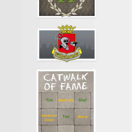
CATWALK
OF FAME
Stef
Tim
Martina
Mohammed
Tim
Mark
Chahim