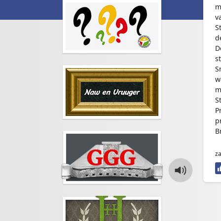
m
v
S
d
D
s
S
w
m
S
P
p
B
za