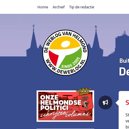
Home
Archief
Tip de redactie
Bui
D
S
S
v
b