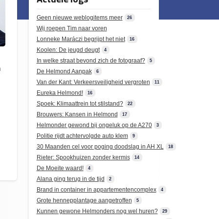
Geen nieuwe weblogitems meer
26
Wij roepen Tim naar voren
Lonneke Maráczi begrijpt het niet
16
Koolen: De jeugd deugt
4
In welke straat bevond zich de fotograaf?
5
n
De Helmond Aanpak
6
Van der Kant: Verkeersveiligheid vergroten
11
Eureka Helmond!
16
Spoek: Klimaattrein tot stilstand?
22
Brouwers: Kansen in Helmond
17
Helmonder gewond bij ongeluk op de A270
3
Politie rijdt achtervolgde auto klem
9
30 Maanden cel voor poging doodslag in AH XL
18
Rieter: Spookhuizen zonder kermis
14
De Moeite waard!
4
Alana ging terug in de tijd
2
Brand in container in appartementencomplex
4
Grote hennepplantage aangetroffen
5
Kunnen gewone Helmonders nog wel huren?
29