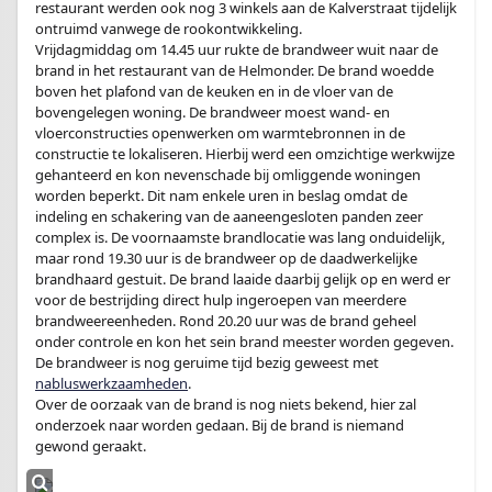
restaurant werden ook nog 3 winkels aan de Kalverstraat tijdelijk
ontruimd vanwege de rookontwikkeling.
Vrijdagmiddag om 14.45 uur rukte de brandweer wuit naar de
brand in het restaurant van de Helmonder. De brand woedde
boven het plafond van de keuken en in de vloer van de
bovengelegen woning. De brandweer moest wand- en
vloerconstructies openwerken om warmtebronnen in de
constructie te lokaliseren. Hierbij werd een omzichtige werkwijze
gehanteerd en kon nevenschade bij omliggende woningen
worden beperkt. Dit nam enkele uren in beslag omdat de
indeling en schakering van de aaneengesloten panden zeer
complex is. De voornaamste brandlocatie was lang onduidelijk,
maar rond 19.30 uur is de brandweer op de daadwerkelijke
brandhaard gestuit. De brand laaide daarbij gelijk op en werd er
voor de bestrijding direct hulp ingeroepen van meerdere
brandweereenheden. Rond 20.20 uur was de brand geheel
onder controle en kon het sein brand meester worden gegeven.
De brandweer is nog geruime tijd bezig geweest met
nabluswerkzaamheden
.
Over de oorzaak van de brand is nog niets bekend, hier zal
onderzoek naar worden gedaan. Bij de brand is niemand
gewond geraakt.