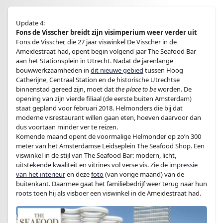
Update 4:
Fons de Visscher breidt zijn visimperium weer verder uit
Fons de Visscher, die 27 jaar viswinkel De Visscher in de
Ameidestraat had, opent begin volgend jaar The Seafood Bar
aan het Stationsplein in Utrecht. Nadat de jarenlange
bouwwerkzaamheden in
dit nieuwe gebied
tussen Hoog
Catherijne, Centraal Station en de historische Utrechtse
binnenstad gereed zijn, moet dat
the place to be
worden. De
opening van zijn vierde filiaal (de eerste buiten Amsterdam)
staat gepland voor februari 2018. Helmonders die bij dat
moderne visrestaurant willen gaan eten, hoeven daarvoor dan
dus voortaan minder ver te reizen.
Komende maand opent de voormalige Helmonder op zo’n 300
meter van het Amsterdamse Leidseplein The Seafood Shop. Een
viswinkel in de stijl van The Seafood Bar: modern, licht,
uitstekende kwaliteit en vitrines vol verse vis. Zie de
impressie
van het interieur
en deze
foto
(van vorige maand) van de
buitenkant. Daarmee gaat het familiebedrijf weer terug naar hun
roots toen hij als visboer een viswinkel in de Ameidestraat had.