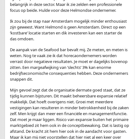
belangrijk in deze sector. Maar ik zie zelden een professionele
focus op beide. Hulde voor deze Helmondse ondernemer.
Ik zou bij de stap naar Amsterdam mogelijk minder enthousiast
zijn geweest. Want Helmond is geen Amsterdam. Direct op een
‘kostbare’ locatie starten en dik investeren kan een starter de
das omdoen.
De aanpak van de Seafood bar bevalt mij. Ze meten, en meten is
weten. Nog te vaak zie ik dat horecaondernemers worden
verrast door negatieve resultaten. Je moet er dagelijks bovenop
zitten. Een margeafwijking van ‘slechts’ 3% kan enorme
bedrijfseconomische consequenties hebben. Deze ondernemers
snappen dit.
Mijn gevoel zegt dat de organisatie dermate goed staat, dat ze
tijdig kunnen bijsturen. Dit maakt beheersbare expansie relatief
makkelijk. Dat hoeft overigens niet. Groei met meerdere
vestigingen kan resulteren in minder betrokkenheid bij de zaken
zelf. Men krijgt dan meer een financiële en managementfunctie.
Dat moet je maar liggen. Risico van expansie buiten het primaire
marktgebied zit hem ook in de conceptbewaking. Dat is lastig op
afstand. De kracht zit hem hier ook in de aandacht voor gasten.
Maar ik kan mij niet voorstellen dat hier niet al een keer over