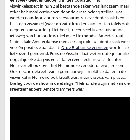
viswinkelaspect in hun 2 al bestaande zaken was langzaam maar
zeker helemaal verdwenen door de grote belangstelling. Dat
werden daardoor 2 pure visrestaurants. Deze derde zaak is en
blijft een viswinkel (waar op witte krukken aan houten tafels ook
gegeten kan worden). Het heeft, in een veel luxere uitvoering,
iets weg van hun oude winkel in de Helmondse Ameidestraat.
In de lokale Amsterdamse media kreeg ook hun derde zaak weer
veel én positieve aandacht.
Onze Brabantse vrienden
worden ze
liefkozend genoemd. Fons de Visscher laat weten dat zijn familie
nog altijd elke dag vis eet. “Dat verveelt echt nooit.” Dochter
Fleur vertelt ook over het Helmondse verleden. Terwijl ze een
Oosterscheldekreeft van 5 pond aanwijst, meldt ze dat er in de
viswinkel in Helmond ook kreeft was, maar die was van plastic.
Die lag voor de show in de etalage: “Helmonders zijn niet van die
kreeftliefhebbers, Amsterdammers wel.”