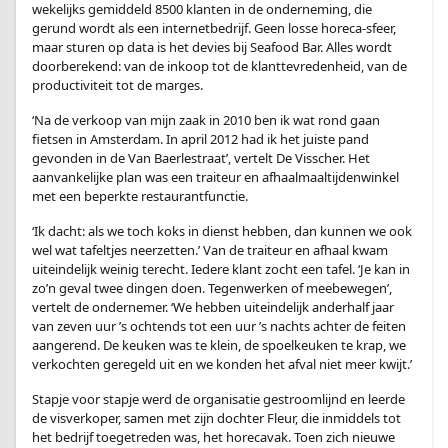
wekelijks gemiddeld 8500 klanten in de onderneming, die
gerund wordt als een internetbedrijf. Geen losse horeca-sfeer,
maar sturen op data is het devies bij Seafood Bar. Alles wordt
doorberekend: van de inkoop tot de klanttevredenheid, van de
productiviteit tot de marges.
‘Na de verkoop van mijn zaak in 2010 ben ik wat rond gaan
fietsen in Amsterdam. In april 2012 had ik het juiste pand
gevonden in de Van Baerlestraat’, vertelt De Visscher. Het
aanvankelijke plan was een traiteur en afhaalmaaltijdenwinkel
met een beperkte restaurantfunctie.
‘Ik dacht: als we toch koks in dienst hebben, dan kunnen we ook
wel wat tafeltjes neerzetten.’ Van de traiteur en afhaal kwam
uiteindelijk weinig terecht. Iedere klant zocht een tafel. ‘Je kan in
zo’n geval twee dingen doen. Tegenwerken of meebewegen’,
vertelt de ondernemer. ‘We hebben uiteindelijk anderhalf jaar
van zeven uur ’s ochtends tot een uur ’s nachts achter de feiten
aangerend. De keuken was te klein, de spoelkeuken te krap, we
verkochten geregeld uit en we konden het afval niet meer kwijt.’
Stapje voor stapje werd de organisatie gestroomlijnd en leerde
de visverkoper, samen met zijn dochter Fleur, die inmiddels tot
het bedrijf toegetreden was, het horecavak. Toen zich nieuwe