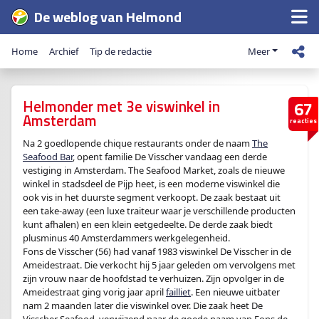
De weblog van Helmond
Home
Archief
Tip de redactie
Meer
Helmonder met 3e viswinkel in
67
Amsterdam
reacties
Na 2 goedlopende chique restaurants onder de naam
The
Seafood Bar
, opent familie De Visscher vandaag een derde
vestiging in Amsterdam. The Seafood Market, zoals de nieuwe
winkel in stadsdeel de Pijp heet, is een moderne viswinkel die
ook vis in het duurste segment verkoopt. De zaak bestaat uit
een take-away (een luxe traiteur waar je verschillende producten
kunt afhalen) en een klein eetgedeelte. De derde zaak biedt
plusminus 40 Amsterdammers werkgelegenheid.
Fons de Visscher (56) had vanaf 1983 viswinkel De Visscher in de
Ameidestraat. Die verkocht hij 5 jaar geleden om vervolgens met
zijn vrouw naar de hoofdstad te verhuizen. Zijn opvolger in de
Ameidestraat ging vorig jaar april
failliet
. Een nieuwe uitbater
nam 2 maanden later die viswinkel over. Die zaak heet De