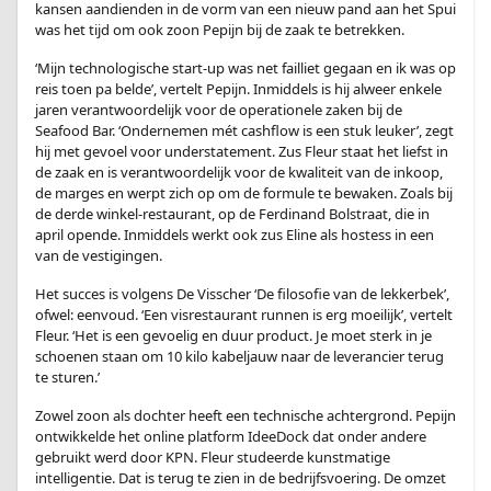
kansen aandienden in de vorm van een nieuw pand aan het Spui
was het tijd om ook zoon Pepijn bij de zaak te betrekken.
‘Mijn technologische start-up was net failliet gegaan en ik was op
reis toen pa belde’, vertelt Pepijn. Inmiddels is hij alweer enkele
jaren verantwoordelijk voor de operationele zaken bij de
Seafood Bar. ‘Ondernemen mét cashflow is een stuk leuker’, zegt
hij met gevoel voor understatement. Zus Fleur staat het liefst in
de zaak en is verantwoordelijk voor de kwaliteit van de inkoop,
de marges en werpt zich op om de formule te bewaken. Zoals bij
de derde winkel-restaurant, op de Ferdinand Bolstraat, die in
april opende. Inmiddels werkt ook zus Eline als hostess in een
van de vestigingen.
Het succes is volgens De Visscher ‘De filosofie van de lekkerbek’,
ofwel: eenvoud. ‘Een visrestaurant runnen is erg moeilijk’, vertelt
Fleur. ‘Het is een gevoelig en duur product. Je moet sterk in je
schoenen staan om 10 kilo kabeljauw naar de leverancier terug
te sturen.’
Zowel zoon als dochter heeft een technische achtergrond. Pepijn
ontwikkelde het online platform IdeeDock dat onder andere
gebruikt werd door KPN. Fleur studeerde kunstmatige
intelligentie. Dat is terug te zien in de bedrijfsvoering. De omzet