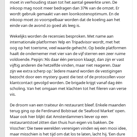
moet in verhouding staan tot het aantal gewerkte uren. De
inkoop mag nooit meer bedragen dan 37% van de omzet. Er
wordt gebruik gemaakt van een loonkostenoptimum. En de
inkoop moet zo voorspelbaar worden dat de koeling aan het
einde van de avond zo goed als leeg is.
Wekelijks worden de recensies besproken. Met name aan
internationale platformen Yelp en Tripadvisor wordt, met het
oog op het toerisme, veel waarde gehecht. Op beide platformen
haalt de ondernemer met vier van de vijf sterren een zeer ruime
voldoende. Pepijn: ‘Als daar één persoon klaagt, dan zijn er vast
vijftig anderen die hetzelfde vinden, maar niet reageren. Daar
zijn we extra scherp op.’ Iedere maand worden de vestigingen
bezocht door een mystery guest die test of de protocollen voor
klantcontact gevolgd worden. De brigade krijgt vanaf dag één
scholing. Van het omgaan met klachten tot het fileren van verse
vis.
De droom van een traiteur én restaurant bleef. Enkele maanden
terug ging op de Ferdinand Bolstraat de ‘Seafood Market’ open.
Maar ook hier blijkt dat Amsterdammers liever op een
restaurantstoel zitten dan thuis hun eigen vis bakken. De
Visscher: ‘Die twee werelden verenigen vinden wij een mooi idee,
maar misschien is het tijd om dat los te laten, lacht hij. ‘Een dure