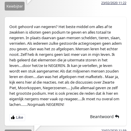
23/02/2020 11:22
Keiebijter
Ooit gehoord van negeren? Het beste middel om alles af te
zwakken is idioten geen podium te geven en alles totaal te
negeren. In plaats daarvan gaan mensen schelden, tieren, slaan,
vernielen. Als iedereen zulke gestoorde actiegroepen geen adem
zou geven, dan was het zo afgelopen. Mensen leren het echter
nooit. Zelf heb ik nergens geen last meer van in mijn leven. Ik
heb geleerd dat elementen die je uitermate storen in het
leven….door het/ze te NEGEREN. Ik kan je vertellen, je leven
wordt een stuk aangenamer. Als dat miljoenen mensen zouden
leren en doen….dan was het afgelopen met mafketels . Maar ja,
kijk eens hier al die reacties. net als de discussies over Zwarte
Piet, Moorkoppen, Negerzoenen…. Jullie allemaal geven ze zelf
het grootste podium. Het is ook precies de reden dat ik hier en
eigenlijk nergens meer vaak op reageer…..Ik moet nu overal om
lachen…….Nogmaals NEGEREN!
Beantwoord
23/02/2020 11:59