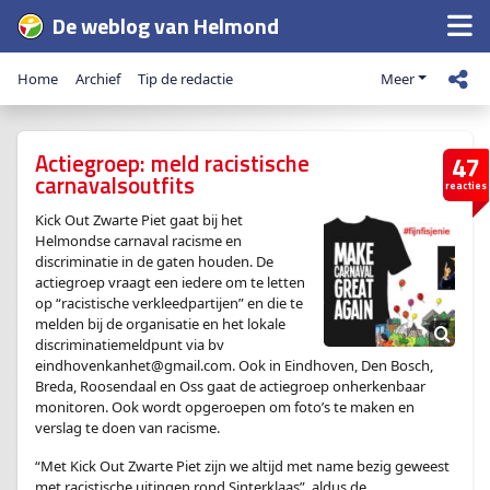
De weblog van Helmond
Home
Archief
Tip de redactie
Meer
Actiegroep: meld racistische
47
carnavalsoutfits
reacties
Kick Out Zwarte Piet gaat bij het
Helmondse carnaval racisme en
discriminatie in de gaten houden. De
actiegroep vraagt een iedere om te letten
op “racistische verkleedpartijen” en die te
melden bij de organisatie en het lokale
discriminatiemeldpunt via bv
eindhovenkanhet@gmail.com
. Ook in Eindhoven, Den Bosch,
Breda, Roosendaal en Oss gaat de actiegroep onherkenbaar
monitoren. Ook wordt opgeroepen om foto’s te maken en
verslag te doen van racisme.
“Met Kick Out Zwarte Piet zijn we altijd met name bezig geweest
met racistische uitingen rond Sinterklaas”, aldus de