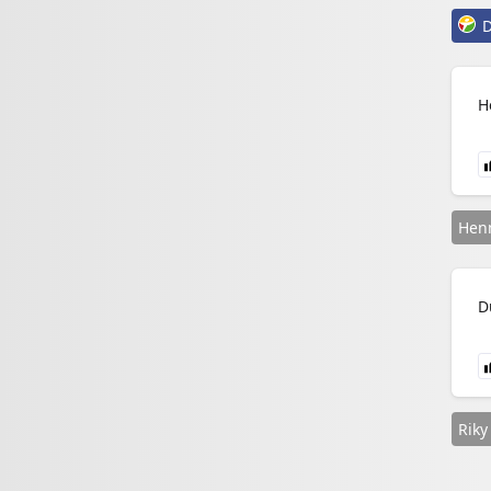
D
H
Henn
D
Riky