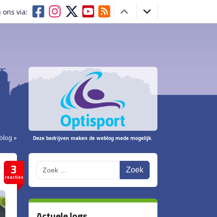
 ons via:
blog »
Deze bedrijven maken de weblog mede mogelijk.
3
Zoek
reacties
Actuele logs