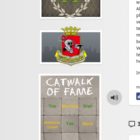
w
A
p
v
t
m
b
V
t
h
I
CATWALK
ma
OF FAME
Stef
Tim
Martina
3
Mohammed
Tim
Mark
Chahim