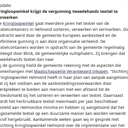
pdate:
ringloopwinkel krijgt de vergunning tweedehands textiel te
erwerken
e
Kringloopwinkel
gaat meerdere jaren het textiel van de
extielcontainers in Helmond sorteren, verwerken en vermarkten. Di
pdracht werd door de gemeente Europees aanbesteed en de
efinitieve gunning is aan deze organisatie verleend. De
extielcontainers worden in opdracht van de gemeente regelmatig
eleegd door Blink, de gemeentelijke vuilophalers. Zij brengen dat
weedehands textiel dan naar
ij de gunning hield de gemeente rekening met de aspecten die
amenhangen met
Maatschappelijk Verantwoord Inkopen
. “Stichtin
ringloopwinkel Helmond heeft in haar plan van aanpak aangetoon
at zij kan voldoen aan de aanbestedingsvoorwaarden door
erkplekken te bieden aan mensen met een afstand tot de
rbeidsmarkt bij het sorteren en verwerken van textiel. Daarnaast
ordt het herbruikbare textiel meermaals per jaar beschikbaar
esteld aan Helmondse minima en hebben zij aangetoond dat het
ngezamelde textiel op een duurzame manier kan worden verwerkt
n/of hergebruikt. Aankomende weken gaan wij in gesprek met
tichting Kringloopwinkel Helmond over de implementatie van het