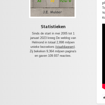
Ad
Ad
Peter W
p
T
J.E. Mulder
Y
K
Statistieken
Sinds de start in mei 2005 tot 1
januari 2023 kreeg De weblog van
Helmond in totaal 2,898 miljoen
unieke bezoekers
(staafdiagram)
.
Zij bekeken 9,364 miljoen pagina's
en gaven 109.937 reacties.