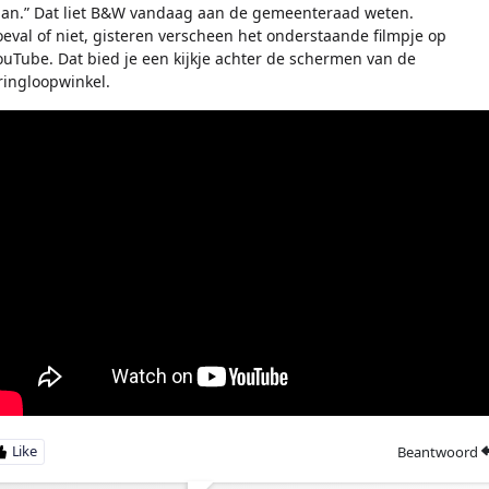
lan.” Dat liet B&W vandaag aan de gemeenteraad weten.
oeval of niet, gisteren verscheen het onderstaande filmpje op
ouTube. Dat bied je een kijkje achter de schermen van de
ringloopwinkel.
Beantwoord