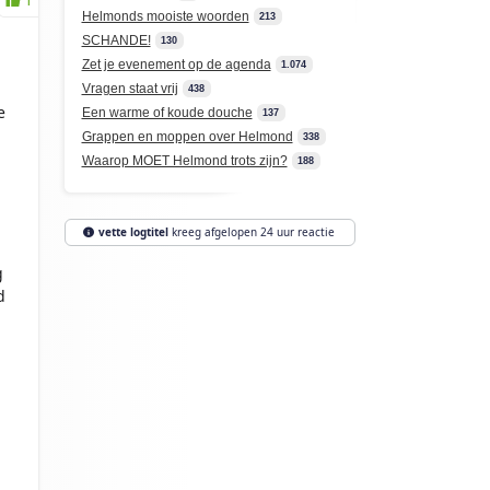
Helmonds mooiste woorden
213
SCHANDE!
130
Zet je evenement op de agenda
1.074
Vragen staat vrij
438
e
Een warme of koude douche
137
Grappen en moppen over Helmond
338
Waarop MOET Helmond trots zijn?
188
vette logtitel
kreeg afgelopen 24 uur reactie
g
d