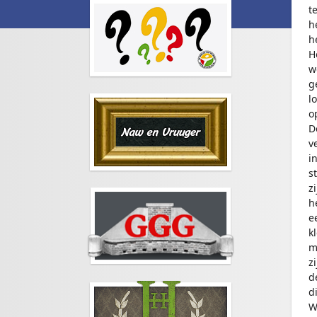
t
h
h
H
w
g
l
o
D
v
i
s
z
h
e
k
m
z
d
d
W