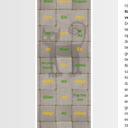
Mien
Stapper
dartjan
U
K
v
Erik
Hein
Els
D
t
Ad
Erik
o
Ad
d
t
Mien
Els
ad
g
t
Michael
B
Els
wilma
Rieter
s
K
Helga
els
wilma
d
w
a
fr@ boy
Ellen
Ad
slim
w
g
i
Solveg
Ad
Helga
e
S