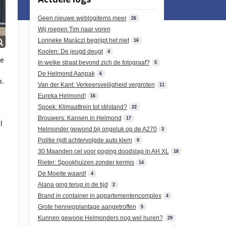
Geen nieuwe weblogitems meer
26
Wij roepen Tim naar voren
Lonneke Maráczi begrijpt het niet
16
Koolen: De jeugd deugt
4
ge
In welke straat bevond zich de fotograaf?
5
De Helmond Aanpak
6
p.
Van der Kant: Verkeersveiligheid vergroten
11
Eureka Helmond!
16
Spoek: Klimaattrein tot stilstand?
22
Brouwers: Kansen in Helmond
17
l
Helmonder gewond bij ongeluk op de A270
3
Politie rijdt achtervolgde auto klem
9
30 Maanden cel voor poging doodslag in AH XL
18
Rieter: Spookhuizen zonder kermis
14
De Moeite waard!
4
Alana ging terug in de tijd
2
Brand in container in appartementencomplex
4
Grote hennepplantage aangetroffen
5
Kunnen gewone Helmonders nog wel huren?
29