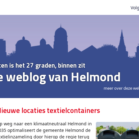
Volg
ten is het 27 graden, binnen zit
e weblog van Helmond
meer over deze we
ieuwe locaties textielcontainers
p weg naar een klimaatneutraal Helmond in
035 optimaliseert de gemeente Helmond de
extielinzameling door hierop de regie terug