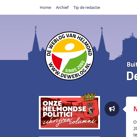
Home
Archief
Tip de redactie
Bui
D
N
O
2
t