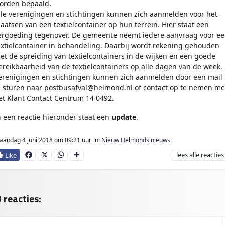
orden bepaald.
lle verenigingen en stichtingen kunnen zich aanmelden voor het
laatsen van een textielcontainer op hun terrein. Hier staat een
ergoeding tegenover. De gemeente neemt iedere aanvraag voor e
extielcontainer in behandeling. Daarbij wordt rekening gehouden
et de spreiding van textielcontainers in de wijken en een goede
ereikbaarheid van de textielcontainers op alle dagen van de week.
erenigingen en stichtingen kunnen zich aanmelden door een mail
e sturen naar
postbusafval@helmond.nl
of contact op te nemen me
et Klant Contact Centrum 14 0492.
n een reactie hieronder staat een
update
.
andag 4 juni 2018
om 09:21 uur
in:
Nieuw Helmonds nieuws
lees
alle reacties
Fa
X
W
D
ce
ha
e
bo
ts
l
ok
Ap
e
p
n
 reacties: