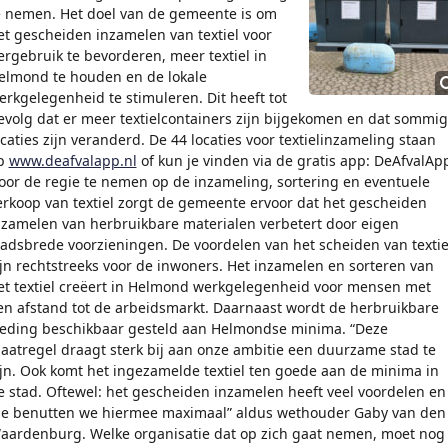
e nemen. Het doel van de gemeente is om
et gescheiden inzamelen van textiel voor
ergebruik te bevorderen, meer textiel in
elmond te houden en de lokale
erkgelegenheid te stimuleren. Dit heeft tot
evolg dat er meer textielcontainers zijn bijgekomen en dat sommi
ocaties zijn veranderd. De 44 locaties voor textielinzameling staan
p
www.deafvalapp.nl
of kun je vinden via de gratis app: DeAfvalAp
oor de regie te nemen op de inzameling, sortering en eventuele
erkoop van textiel zorgt de gemeente ervoor dat het gescheiden
nzamelen van herbruikbare materialen verbetert door eigen
tadsbrede voorzieningen. De voordelen van het scheiden van textie
ijn rechtstreeks voor de inwoners. Het inzamelen en sorteren van
et textiel creëert in Helmond werkgelegenheid voor mensen met
en afstand tot de arbeidsmarkt. Daarnaast wordt de herbruikbare
leding beschikbaar gesteld aan Helmondse minima. “Deze
aatregel draagt sterk bij aan onze ambitie een duurzame stad te
ijn. Ook komt het ingezamelde textiel ten goede aan de minima in
e stad. Oftewel: het gescheiden inzamelen heeft veel voordelen en
ie benutten we hiermee maximaal” aldus wethouder Gaby van den
aardenburg. Welke organisatie dat op zich gaat nemen, moet nog