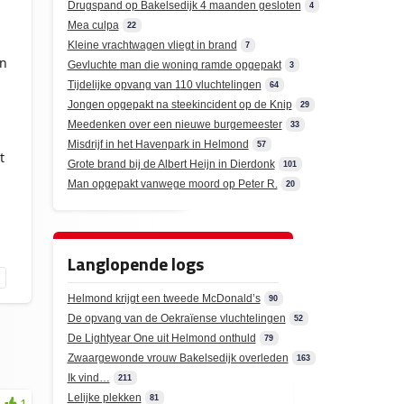
Drugspand op Bakelsedijk 4 maanden gesloten
4
Mea culpa
22
Kleine vrachtwagen vliegt in brand
7
en
Gevluchte man die woning ramde opgepakt
3
Tijdelijke opvang van 110 vluchtelingen
64
Jongen opgepakt na steekincident op de Knip
29
Meedenken over een nieuwe burgemeester
33
Misdrijf in het Havenpark in Helmond
57
t
Grote brand bij de Albert Heijn in Dierdonk
101
Man opgepakt vanwege moord op Peter R.
20
Langlopende logs
Helmond krijgt een tweede McDonald’s
90
De opvang van de Oekraïense vluchtelingen
52
De Lightyear One uit Helmond onthuld
79
Zwaargewonde vrouw Bakelsedijk overleden
163
Ik vind…
211
Lelijke plekken
81
1