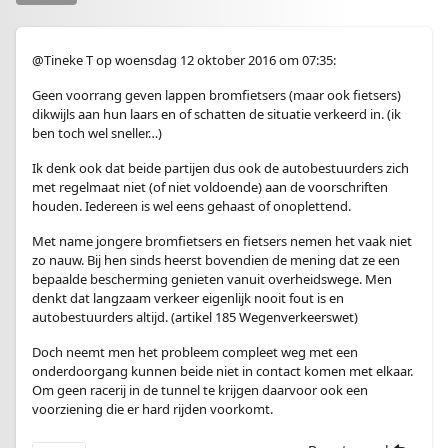
@Tineke T op woensdag 12 oktober 2016 om 07:35:
Geen voorrang geven lappen bromfietsers (maar ook fietsers)
dikwijls aan hun laars en of schatten de situatie verkeerd in. (ik
ben toch wel sneller…)
Ik denk ook dat beide partijen dus ook de autobestuurders zich
met regelmaat niet (of niet voldoende) aan de voorschriften
houden. Iedereen is wel eens gehaast of onoplettend.
Met name jongere bromfietsers en fietsers nemen het vaak niet
zo nauw. Bij hen sinds heerst bovendien de mening dat ze een
bepaalde bescherming genieten vanuit overheidswege. Men
denkt dat langzaam verkeer eigenlijk nooit fout is en
autobestuurders altijd. (artikel 185 Wegenverkeerswet)
Doch neemt men het probleem compleet weg met een
onderdoorgang kunnen beide niet in contact komen met elkaar.
Om geen racerij in de tunnel te krijgen daarvoor ook een
voorziening die er hard rijden voorkomt.