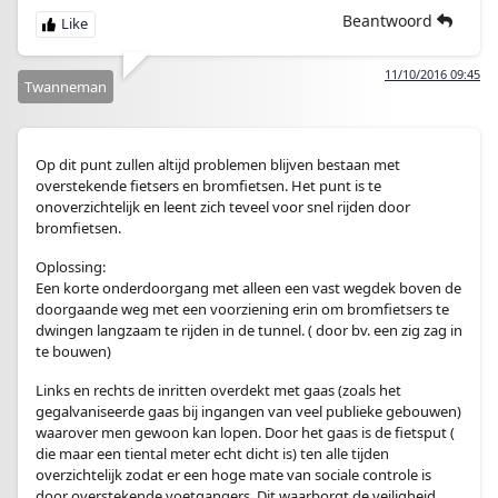
Beantwoord
11/10/2016 09:45
Twanneman
Op dit punt zullen altijd problemen blijven bestaan met
overstekende fietsers en bromfietsen. Het punt is te
onoverzichtelijk en leent zich teveel voor snel rijden door
bromfietsen.
Oplossing:
Een korte onderdoorgang met alleen een vast wegdek boven de
doorgaande weg met een voorziening erin om bromfietsers te
dwingen langzaam te rijden in de tunnel. ( door bv. een zig zag in
te bouwen)
Links en rechts de inritten overdekt met gaas (zoals het
gegalvaniseerde gaas bij ingangen van veel publieke gebouwen)
waarover men gewoon kan lopen. Door het gaas is de fietsput (
die maar een tiental meter echt dicht is) ten alle tijden
overzichtelijk zodat er een hoge mate van sociale controle is
door overstekende voetgangers. Dit waarborgt de veiligheid