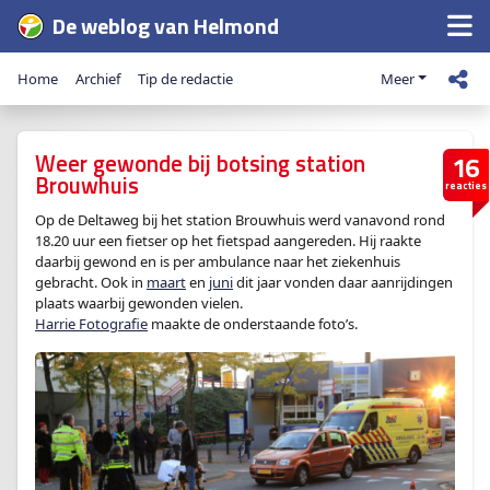
De weblog van Helmond
Home
Archief
Tip de redactie
Meer
Weer gewonde bij botsing station
16
Brouwhuis
reacties
Op de Deltaweg bij het station Brouwhuis werd vanavond rond
18.20 uur een fietser op het fietspad aangereden. Hij raakte
daarbij gewond en is per ambulance naar het ziekenhuis
gebracht. Ook in
maart
en
juni
dit jaar vonden daar aanrijdingen
plaats waarbij gewonden vielen.
Harrie Fotografie
maakte de onderstaande foto’s.