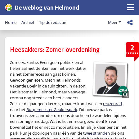
De weblog van Helmond
Home
Archief
Tip de redactie
Meer
2
Heesakkers : Zomer-overdenking
reacties
Zomervakantie. Even geen politiek en al
helemaal niet denken aan het werk dat er
na het zomerreces aan gaat komen.
Gewoon genieten. Met ‘Het Helmonds
Vakantie Boek’ in de tuin zitten, in de zon.
Het is zomer in Helmond, maar vanwege
corona nog steeds een beetje anders.
Zo is er dit jaar geen kermis, maar er komt wel een
reuzenrad
naar het
Burgemeester Geukerspark
. Dit nieuwe park is
trouwens een aanrader om eens doorheen te wandelen tijdens
een zonnige middag. Wat is het er mooi geworden! En van
bovenaf zal het er net zo mooi uitzien. En als je klaar bent in het
park, kun je doorlopen naar één van de
twee stranden
die ons