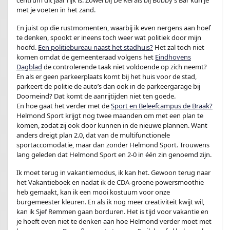
centrum dit jaar rijk is. Zowel bij De Kei als bij Bobby’s Bar kun je
met je voeten in het zand.
En juist op die rustmomenten, waarbij ik even nergens aan hoef
te denken, spookt er ineens toch weer wat politiek door mijn
hoofd.
Een politiebureau naast het stadhuis?
Het zal toch niet
komen omdat de gemeenteraad volgens het
Eindhovens
Dagblad
de controlerende taak niet voldoende op zich neemt?
En als er geen parkeerplaats komt bij het huis voor de stad,
parkeert de politie de auto’s dan ook in de parkeergarage bij
Doorneind? Dat komt de aanrijtijden niet ten goede.
En hoe gaat het verder met de
Sport en Beleefcampus de Braak?
Helmond Sport krijgt nog twee maanden om met een plan te
komen, zodat zij ook door kunnen in de nieuwe plannen. Want
anders dreigt plan 2.0, dat van de multifunctionele
sportaccomodatie, maar dan zonder Helmond Sport. Trouwens
lang geleden dat Helmond Sport en 2-0 in één zin genoemd zijn.
Ik moet terug in vakantiemodus, ik kan het. Gewoon terug naar
het Vakantieboek en nadat ik de CDA-groene powersmoothie
heb gemaakt, kan ik een mooi kostuum voor onze
burgemeester kleuren. En als ik nog meer creativiteit kwijt wil,
kan ik Sjef Remmen gaan borduren. Het is tijd voor vakantie en
je hoeft even niet te denken aan hoe Helmond verder moet met