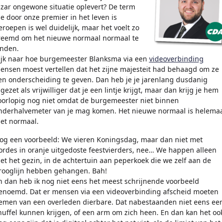
izar ongewone situatie oplevert? De term
ie door onze premier in het leven is
eroepen is wel duidelijk, maar het voelt zo
reemd om het nieuwe normaal normaal te
inden.
ijk naar hoe burgemeester Blanksma via een
videoverbinding
ensen moest vertellen dat het zijne majesteit had behaagd om ze
en onderscheiding te geven. Dan heb je je jarenlang dusdanig
ngezet als vrijwilliger dat je een lintje krijgt, maar dan krijg je hem
oorlopig nog niet omdat de burgemeester niet binnen
nderhalvemeter van je mag komen. Het nieuwe normaal is helema
iet normaal.
og een voorbeeld: We vieren Koningsdag, maar dan niet met
ordes in oranje uitgedoste feestvierders, nee… We happen alleen
et het gezin, in de achtertuin aan peperkoek die we zelf aan de
rooglijn hebben gehangen. Bah!
n dan heb ik nog niet eens het meest schrijnende voorbeeld
enoemd. Dat er mensen via een videoverbinding afscheid moeten
emen van een overleden dierbare. Dat nabestaanden niet eens ee
nuffel kunnen krijgen, of een arm om zich heen. En dan kan het oo