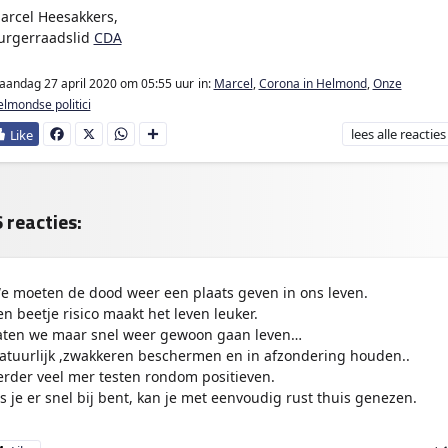
arcel Heesakkers,
urgerraadslid
CDA
andag 27 april 2020
om 05:55 uur
in:
Marcel
,
Corona in Helmond
,
Onze
lmondse politici
lees
alle reacties
Fa
X
W
D
ce
ha
e
bo
ts
l
ok
Ap
e
p
n
 reacties:
e moeten de dood weer een plaats geven in ons leven.
en beetje risico maakt het leven leuker.
aten we maar snel weer gewoon gaan leven…
atuurlijk ,zwakkeren beschermen en in afzondering houden..
erder veel mer testen rondom positieven.
ls je er snel bij bent, kan je met eenvoudig rust thuis genezen.