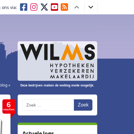
 ons via:
blog »
Deze bedrijven maken de weblog mede mogelijk.
6
Zoek
reacties
Actuele logs