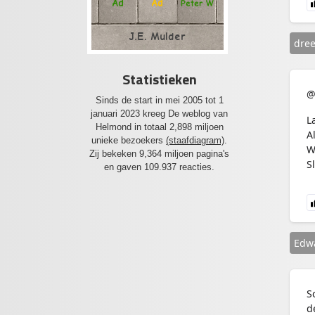
Ad
Ad
Peter W
J.E. Mulder
dree
Statistieken
@
Sinds de start in mei 2005 tot 1
januari 2023 kreeg De weblog van
L
Helmond in totaal 2,898 miljoen
A
unieke bezoekers
(staafdiagram)
.
W
Zij bekeken 9,364 miljoen pagina's
Sl
en gaven 109.937 reacties.
Edw
S
d