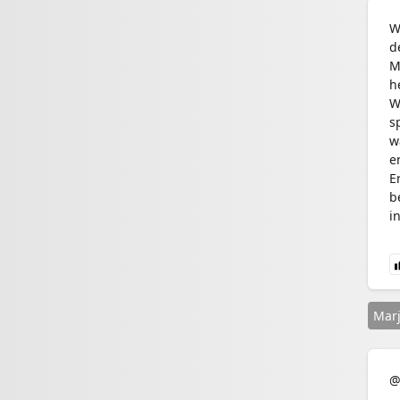
W
d
M
h
W
s
w
e
E
b
i
Mar
@