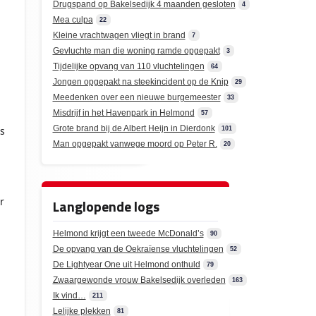
Drugspand op Bakelsedijk 4 maanden gesloten
4
Mea culpa
22
Kleine vrachtwagen vliegt in brand
7
Gevluchte man die woning ramde opgepakt
3
Tijdelijke opvang van 110 vluchtelingen
64
Jongen opgepakt na steekincident op de Knip
29
Meedenken over een nieuwe burgemeester
33
Misdrijf in het Havenpark in Helmond
57
Grote brand bij de Albert Heijn in Dierdonk
s
101
Man opgepakt vanwege moord op Peter R.
20
n
r
Langlopende logs
Helmond krijgt een tweede McDonald’s
90
De opvang van de Oekraïense vluchtelingen
52
De Lightyear One uit Helmond onthuld
79
Zwaargewonde vrouw Bakelsedijk overleden
163
Ik vind…
211
Lelijke plekken
81