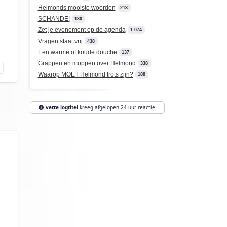
Helmonds mooiste woorden
213
SCHANDE!
130
Zet je evenement op de agenda
1.074
Vragen staat vrij
438
Een warme of koude douche
137
Grappen en moppen over Helmond
338
Waarop MOET Helmond trots zijn?
188
vette logtitel
kreeg afgelopen 24 uur reactie