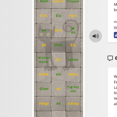
Mien
Stapper
dartjan
M
b
Erik
Hein
Els
ma
He
Ad
Erik
Ad
Mien
Els
ad
6
Michael
Els
wilma
Rieter
Helga
els
wilma
W
E
L
fr@ boy
Ellen
Ad
slim
N
V
a
Solveg
Ad
Helga