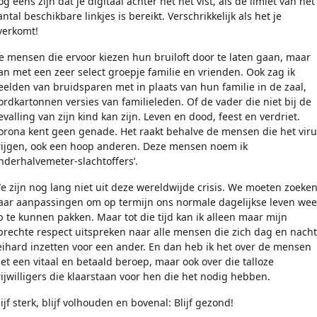
og eens zijn dat je digitaal achter het net vist, als de limiet van het
antal beschikbare linkjes is bereikt. Verschrikkelijk als het je
verkomt!
e mensen die ervoor kiezen hun bruiloft door te laten gaan, maar
an met een zeer select groepje familie en vrienden. Ook zag ik
eelden van bruidsparen met in plaats van hun familie in de zaal,
ordkartonnen versies van familieleden. Of de vader die niet bij de
evalling van zijn kind kan zijn. Leven en dood, feest en verdriet.
orona kent geen genade. Het raakt behalve de mensen die het viru
rijgen, ook een hoop anderen. Deze mensen noem ik
anderhalvemeter-slachtoffers’.
e zijn nog lang niet uit deze wereldwijde crisis. We moeten zoeke
aar aanpassingen om op termijn ons normale dagelijkse leven wee
p te kunnen pakken. Maar tot die tijd kan ik alleen maar mijn
prechte respect uitspreken naar alle mensen die zich dag en nacht
eihard inzetten voor een ander. En dan heb ik het over de mensen
et een vitaal en betaald beroep, maar ook over die talloze
rijwilligers die klaarstaan voor hen die het nodig hebben.
lijf sterk, blijf volhouden en bovenal: Blijf gezond!