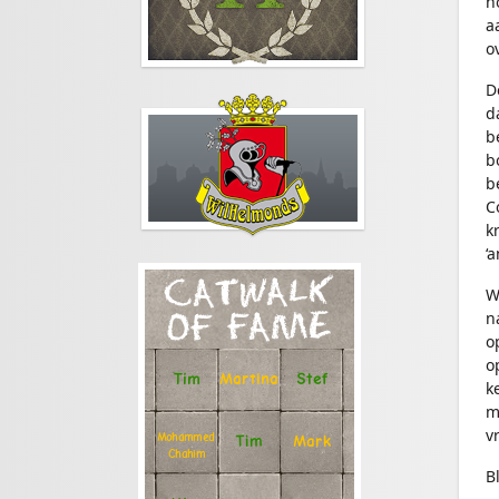
n
a
o
D
d
b
b
b
C
k
‘
CATWALK
W
n
OF FAME
o
o
Stef
Tim
Martina
k
m
v
Mohammed
Tim
Mark
Chahim
B