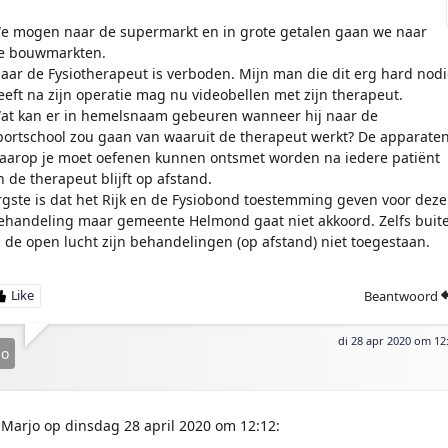
e mogen naar de supermarkt en in grote getalen gaan we naar
e bouwmarkten.
aar de Fysiotherapeut is verboden. Mijn man die dit erg hard nod
eeft na zijn operatie mag nu videobellen met zijn therapeut.
at kan er in hemelsnaam gebeuren wanneer hij naar de
portschool zou gaan van waaruit de therapeut werkt? De apparate
aarop je moet oefenen kunnen ontsmet worden na iedere patiënt
n de therapeut blijft op afstand.
rgste is dat het Rijk en de Fysiobond toestemming geven voor deze
ehandeling maar gemeente Helmond gaat niet akkoord. Zelfs buit
n de open lucht zijn behandelingen (op afstand) niet toegestaan.
Beantwoord
di 28 apr 2020 om 12
jo
Marjo op dinsdag 28 april 2020 om 12:12: