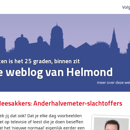
Volg
ten is het 25 graden, binnen zit
e weblog van Helmond
meer over deze we
eesakkers: Anderhalvemeter-slachtoffers
eb jij dat ook? Dat je elke dag voorbeelden
iet op televisie of leest die je doen beseffen
at het ‘nieuwe normaal’ eigenlijk eerder een