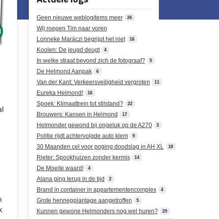
Geen nieuwe weblogitems meer
26
Wij roepen Tim naar voren
Lonneke Maráczi begrijpt het niet
16
Koolen: De jeugd deugt
4
In welke straat bevond zich de fotograaf?
5
De Helmond Aanpak
6
Van der Kant: Verkeersveiligheid vergroten
11
Eureka Helmond!
16
Spoek: Klimaattrein tot stilstand?
22
al
Brouwers: Kansen in Helmond
17
Helmonder gewond bij ongeluk op de A270
3
Politie rijdt achtervolgde auto klem
9
30 Maanden cel voor poging doodslag in AH XL
18
Rieter: Spookhuizen zonder kermis
14
De Moeite waard!
4
Alana ging terug in de tijd
2
Brand in container in appartementencomplex
4
n
Grote hennepplantage aangetroffen
5
k
Kunnen gewone Helmonders nog wel huren?
29