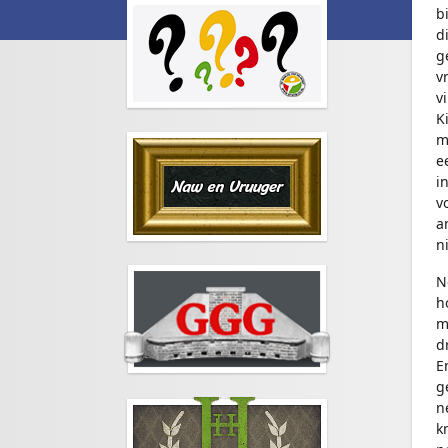
b
d
g
v
v
K
m
e
i
v
a
n
N
h
m
d
E
g
n
k