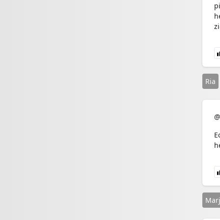
p
h
zi
Ria
@
E
h
Mar