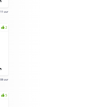
:11 uur
2
:08 uur
5