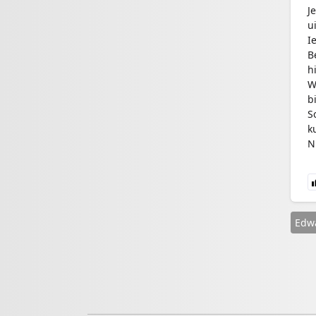
J
u
I
B
h
W
b
S
k
N
Edw