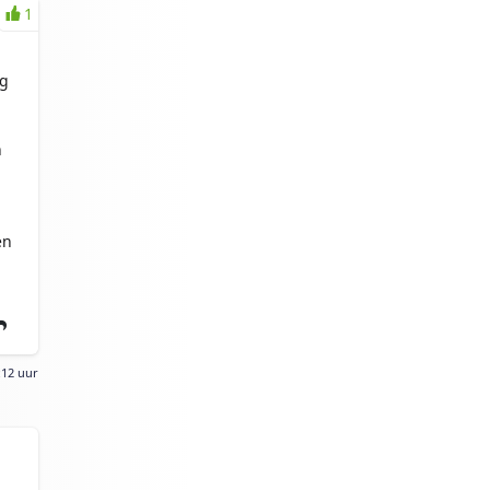
1
ig
n
en
:12 uur