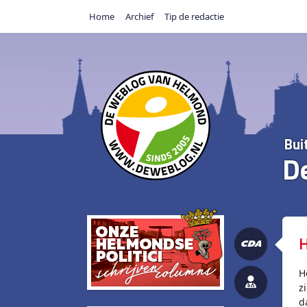
Home
Archief
Tip de redactie
Bui
D
H
H
z
d