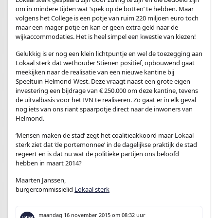
om in mindere tijden wat ‘spek op de botten’ te hebben. Maar
volgens het College is een potje van ruim 220 miljoen euro toch
maar een mager potje en kan er geen extra geld naar de
wijkaccommodaties. Het is heel simpel een kwestie van kiezen!
Gelukkig is er nog een klein lichtpuntje en wel de toezegging aan
Lokaal sterk dat wethouder Stienen positief, opbouwend gaat
meekijken naar de realisatie van een nieuwe kantine bij
Speeltuin Helmond-West. Deze vraagt naast een grote eigen
investering een bijdrage van € 250.000 om deze kantine, tevens
de uitvalbasis voor het IVN te realiseren. Zo gaat er in elk geval
nog iets van ons riant spaarpotje direct naar de inwoners van
Helmond.
‘Mensen maken de stad’ zegt het coalitieakkoord maar Lokaal
sterk ziet dat ‘de portemonnee’ in de dagelijkse praktijk de stad
regeert en is dat nu wat de politieke partijen ons beloofd
hebben in maart 2014?
Maarten Janssen,
burgercommissielid
Lokaal sterk
maandag 16 november 2015
om 08:32 uur