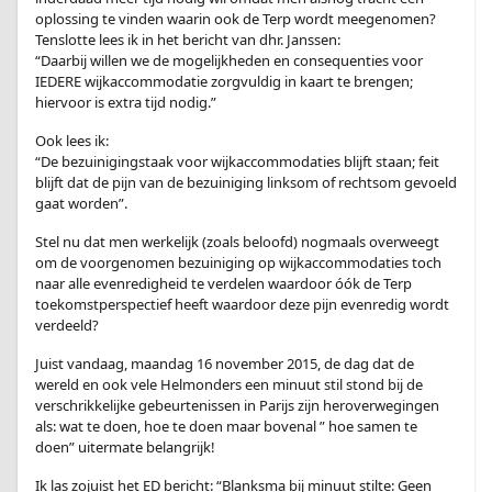
oplossing te vinden waarin ook de Terp wordt meegenomen?
Tenslotte lees ik in het bericht van dhr. Janssen:
“Daarbij willen we de mogelijkheden en consequenties voor
IEDERE wijkaccommodatie zorgvuldig in kaart te brengen;
hiervoor is extra tijd nodig.”
Ook lees ik:
“De bezuinigingstaak voor wijkaccommodaties blijft staan; feit
blijft dat de pijn van de bezuiniging linksom of rechtsom gevoeld
gaat worden”.
Stel nu dat men werkelijk (zoals beloofd) nogmaals overweegt
om de voorgenomen bezuiniging op wijkaccommodaties toch
naar alle evenredigheid te verdelen waardoor óók de Terp
toekomstperspectief heeft waardoor deze pijn evenredig wordt
verdeeld?
Juist vandaag, maandag 16 november 2015, de dag dat de
wereld en ook vele Helmonders een minuut stil stond bij de
verschrikkelijke gebeurtenissen in Parijs zijn heroverwegingen
als: wat te doen, hoe te doen maar bovenal ” hoe samen te
doen” uitermate belangrijk!
Ik las zojuist het ED bericht: “Blanksma bij minuut stilte: Geen