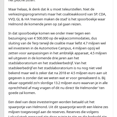
het pluche zitten.
Maar helaas, ik denk dat ik u moet teleurstellen. Niet de
verkiezingsprogramma’s maar het coalitieakkoord van SP. CDA,
VVD, GL & HA ‘mensen maken de stad’ is het spoorboekje waar
Helmond de komende jaren op zal gaan reizen.
In dat spoorboekje komen we onder meer tegen een
bezuiniging van € 500.000 op de wijkaccommodaties, dus
sluiting van de Terp terwijl de coalitie maar liefst 4.7 miljoen wel
wil investeren in de Automotive Campus, 4 miljoen opzij wil
zetten voor aanpassingen in het ambtelijk apparaat, 4.5 miljoen
wil uitgeven in de komende drie jaren aan het
stadslaboratorium en het stadsleerbedrijf. Van het
stadsleerbedrijf en het stadslaboratorium is nu nog niet veel
bekend maar wel is zeker dat na 2018 er 4.5 miljoen euro aan uit
gegeven is zonder dat we weten wat er voor gerealiseerd is. Bij
elkaar opgeteld zo’n slordige 13.2 miljoen euro waarvan je in alle
oprechtheid af mag vragen of dit nu direct ‘de Helmonder’ ten
goede zal komen.
Een deel van deze investeringen worden betaald uit het
spaarpotje van Helmond. Uit dit spaarpotje wordt een kleine zes
miljoen toegevoegd aan de reserves. Reserves die volgens
Lokaal sterk gespaard zijn door zuinig te zijn en die bedoeld zijn