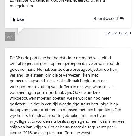
Lokaal Sterk uiteindelijk opbreken.Teveel wordt er nu
meegekeken.
Beantwoord
16/11/2015 12:01
eric
De SP is de partij die het hardst door de mand valt. Altijd
overal tegenaan geschopt en geroepen dat ze er was voor de
gewone mens. Nu hebben ze dure prestigeobjecten op hun
verlanglijstje staan, om die te verwezenlijken met
gemeenschapsgeld. De sociale afbraak begint met een
voorgenomen sluiting van de Terp in een wijk waar sociale
voorzieningen pure noodzaak zijn. Ook de andere
wijkgebouwen moeten boeten, welke worden nog meer
gesloten? En dat in een tijd waarin rigoureus bezuinigd is op
dagopvang voor ouderen en mensen met een beperking. Een
wijkhuis is hier ideaal voor te gebruiken met inzet van
vrijwilligers. Er worden nu beslissingen genomen, waar men veel
spijt van kan krijgen. Het gebouw naast de Terp komt per 1
januari 2016 ook leeg te staan. Tel uit je winst!