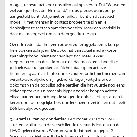
mogelijke resultaat voor ons allemaal opleveren. Dat “Wij weten
wel van goed is voor Helmond.” is dus precies waarvoor je
aangesteld bent. Dat je niet onfeilbaar bent en dus zoveel
mogelijk met mensen in contact probeert te zijn en je
denkwijzen te toetsen spreekt voor zich. Maar een raadslid is
daar niet neergezet om een doorgeefluik te zijn.
Over de reden dat het vertrouwen zo teruggelopen is kun je
hele boeken schrijven. De opkomst van social media (korte
spanningsboog, niemand verdiept zich meer, lekker
roeptoeteren) en desinformatie en daarnaast een landelijke
politiek waar uitspraken als “ik heb daar geen actieve
herinnering aan” als flinterdun excuus voor het niet nemen van
verantwoordelijkheid zijn gebruikt. Tegelijkertijd is er de
opkomst van de populistische partijen die het vuurtje nog eens
lekker opstoken. En maar als kippen zonder koppen achter
elkaar aanrennen richting de volgende ophef. Het tij is alleen te
keren door oerdegelijke bestuurders neer te zetten en dat heeft
D66 landelijk ook gedaan.
@Gerard Luijten op donderdag 19 oktober 2023 om 13:43:
“Het verschil tussen de verschillende niveaus is iets dat op de
HAVO geleerd wordt. Waarom wordt dat niet toegepast?”
Goede vraag. Het wordt deels toegepast, maar de grenzen van