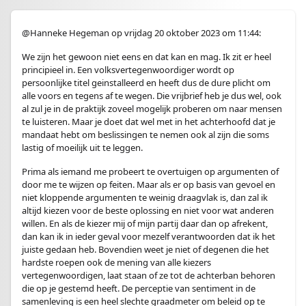
@Hanneke Hegeman op vrijdag 20 oktober 2023 om 11:44:
We zijn het gewoon niet eens en dat kan en mag. Ik zit er heel
principieel in. Een volksvertegenwoordiger wordt op
persoonlijke titel geinstalleerd en heeft dus de dure plicht om
alle voors en tegens af te wegen. Die vrijbrief heb je dus wel, ook
al zul je in de praktijk zoveel mogelijk proberen om naar mensen
te luisteren. Maar je doet dat wel met in het achterhoofd dat je
mandaat hebt om beslissingen te nemen ook al zijn die soms
lastig of moeilijk uit te leggen.
Prima als iemand me probeert te overtuigen op argumenten of
door me te wijzen op feiten. Maar als er op basis van gevoel en
niet kloppende argumenten te weinig draagvlak is, dan zal ik
altijd kiezen voor de beste oplossing en niet voor wat anderen
willen. En als de kiezer mij of mijn partij daar dan op afrekent,
dan kan ik in ieder geval voor mezelf verantwoorden dat ik het
juiste gedaan heb. Bovendien weet je niet of degenen die het
hardste roepen ook de mening van alle kiezers
vertegenwoordigen, laat staan of ze tot de achterban behoren
die op je gestemd heeft. De perceptie van sentiment in de
samenleving is een heel slechte graadmeter om beleid op te