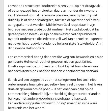
En wat ook structureel ontbreekt is een VISIE op het draagvlak –
of beter gezegd het ontbreken daarvan – onder de inwoners
van Helmond voor al deze wilde plannen, waarbij het mij niet
duidelijk is of dit op strategisch, tactisch of operationeel niveau
aangepakt moet worden. Michiel van Geel loopt daar in zijn
bijdrage met een grote bocht omheen. Het studieboek dat hij
geraadpleegd heeft – er zijn boekenkasten vol gepubliceerd
over dit onderwerp die iedereen zelf wel kan opzoeken – spreekt
niet over het draagvlak onder de belangrijkste “stakeholders”, in
dit geval de Helmonders.
Een commercieel bedrijf dat dezelfde weg zou bewandelen als de
gemeente Helmond redt het gewoon niet en gaat failliet.
En elke ngo met gezond verstand kijkt bij het formuleren van
haar activiteiten óók naar de financiële haalbaarheid daarvan.
Ik heb wel een suggestie voor het college voor het toch niet
onbelangrijke financiële gedeelte – heel veel dingen in het leven
draaien gewoon om de poen – is het lenen van geld op de
commerciële geldmarkt, bijvoorbeeld bij de grote Nederlandse
banken, met andere woorden: risicodragend kapitaal.
Een andere suggestie is “crowdfunding” maar dan in de ware
betekenis van het woord.