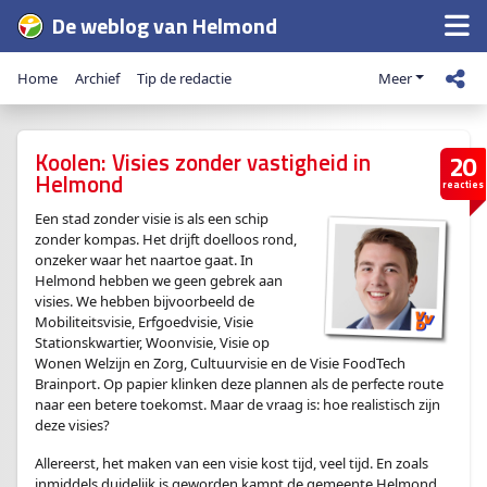
De weblog van Helmond
Home
Archief
Tip de redactie
Meer
Koolen: Visies zonder vastigheid in
20
Helmond
reacties
Een stad zonder visie is als een schip
zonder kompas. Het drijft doelloos rond,
onzeker waar het naartoe gaat. In
Helmond hebben we geen gebrek aan
visies. We hebben bijvoorbeeld de
Mobiliteitsvisie, Erfgoedvisie, Visie
Stationskwartier, Woonvisie, Visie op
Wonen Welzijn en Zorg, Cultuurvisie en de Visie FoodTech
Brainport. Op papier klinken deze plannen als de perfecte route
naar een betere toekomst. Maar de vraag is: hoe realistisch zijn
deze visies?
Allereerst, het maken van een visie kost tijd, veel tijd. En zoals
inmiddels duidelijk is geworden kampt de gemeente Helmond