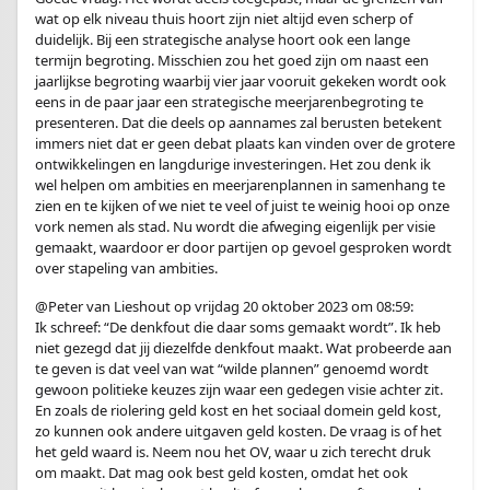
wat op elk niveau thuis hoort zijn niet altijd even scherp of
duidelijk. Bij een strategische analyse hoort ook een lange
termijn begroting. Misschien zou het goed zijn om naast een
jaarlijkse begroting waarbij vier jaar vooruit gekeken wordt ook
eens in de paar jaar een strategische meerjarenbegroting te
presenteren. Dat die deels op aannames zal berusten betekent
immers niet dat er geen debat plaats kan vinden over de grotere
ontwikkelingen en langdurige investeringen. Het zou denk ik
wel helpen om ambities en meerjarenplannen in samenhang te
zien en te kijken of we niet te veel of juist te weinig hooi op onze
vork nemen als stad. Nu wordt die afweging eigenlijk per visie
gemaakt, waardoor er door partijen op gevoel gesproken wordt
over stapeling van ambities.
@Peter van Lieshout op vrijdag 20 oktober 2023 om 08:59:
Ik schreef: “De denkfout die daar soms gemaakt wordt”. Ik heb
niet gezegd dat jij diezelfde denkfout maakt. Wat probeerde aan
te geven is dat veel van wat “wilde plannen” genoemd wordt
gewoon politieke keuzes zijn waar een gedegen visie achter zit.
En zoals de riolering geld kost en het sociaal domein geld kost,
zo kunnen ook andere uitgaven geld kosten. De vraag is of het
het geld waard is. Neem nou het OV, waar u zich terecht druk
om maakt. Dat mag ook best geld kosten, omdat het ook