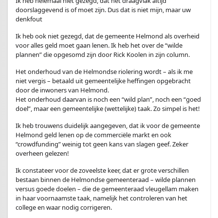
Ik heb helemaal niet gezegd, dat het draagvlak altijd
doorslaggevend is of moet zijn. Dus dat is niet mijn, maar uw
denkfout
Ik heb ook niet gezegd, dat de gemeente Helmond als overheid
voor alles geld moet gaan lenen. Ik heb het over de “wilde
plannen” die opgesomd zijn door Rick Koolen in zijn column.
Het onderhoud van de Helmondse riolering wordt – als ik me
niet vergis – betaald uit gemeentelijke heffingen opgebracht
door de inwoners van Helmond.
Het onderhoud daarvan is noch een “wild plan”, noch een “goed
doel”, maar een gemeentelijke (wettelijke) taak. Zo simpel is het!
Ik heb trouwens duidelijk aangegeven, dat ik voor de gemeente
Helmond geld lenen op de commerciële markt en ook
“crowdfunding” weinig tot geen kans van slagen geef. Zeker
overheen gelezen!
Ik constateer voor de zoveelste keer, dat er grote verschillen
bestaan binnen de Helmondse gemeenteraad – wilde plannen
versus goede doelen – die de gemeenteraad vleugellam maken
in haar voornaamste taak, namelijk het controleren van het
college en waar nodig corrigeren.