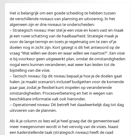
Het is belangrijk om een goede scheiding te hebben tussen
de verschillende niveaus van planning en uitvoering. In het
algemeen zijn er drie niveaus te onderscheiden:
– Strategisch niveau: Hier stel je een visie en koers vast en maak
je een ruwe schatting van de haalbaarheid. Strategie maak je
voor de lange termijn en toets je regelmatig om te zien of je
doelen nog in zicht zijn. Kort gezegt is dit het antwoord op de
vraag “Wat willen we doen en waar willen we naartoe?”. Een visie
is bij voorkeur geen uitgewerkt plan, omdat de omstandigheden
nogal eens kunnen veranderen, wat weer kan leiden tot de
bijstelling van die visie.
– Tactisch niveau: Op dit niveau bepaal je hoe je de doelen gaat
halen. Je maakt scenario’s inclusief budgetten voor de komende
paar jaar, zodat je flexibel kunt inspelen op veranderende
omstandigheden. Procesverbetering en het in wegen van
beschikbare informatie valt ook hieronder.
– Operationeel niveau: Dit betreft het daadwerkelijk dag tot dag
uitvoeren van de plannen.
Als ik je column zo lees wil je heel graag dat de gemeenteraad
meer meegenomen wordt in het vervolg van de visies. Naast
een kaderstellende taak (strategisch niveau) heeft de raad