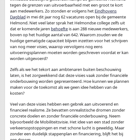
tegen de grenzen van uitvoerbaarheid met een groot te kort
aan medewerkers. Zo stonden er volgens het
Eindhovens
Dagblad
in mei dit jaar nog 62 vacatures open bij de gemeente
Helmond. Niet veel later sprak het Helmondse college zelfs uit
dat er komende jaren
behoefte
is aan 288 nieuwe medewerkers,
boven op het huidige aantal van 642. Waarom zouden we de
huidige gematigde capaciteit blijven inzetten voor het schrijven
van nog meer visies, waarop vervolgens nog eens
uitvoeringsplannen moeten worden geschreven voordat er kan
worden uitgevoerd?
Zelfs als we het tekort aan ambtenaren buiten beschouwing
laten, is het zorgwekkend dat deze visies vaak zonder financiële
onderbouwing worden gepresenteerd. Hoe kunnen we plannen
maken voor de toekomst als we geen idee hebben van de
kosten?
Veel van deze visies hebben een gebrek aan uitvoerend en
financieel realisme. Ze bevatten onrealistische dromen zonder
concrete doelen en zonder financiële onderbouwing. Neem
bijvoorbeeld de Mobiliteitsvisie. Het idee van een stad zonder
verkeersopstoppingen en met schone lucht is geweldig. Maar
zonder een duidelijk stappenplan en financiering, blijft het bij
een droom.