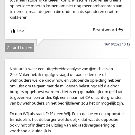
tot meer fatsoenlijke ideeën komt. Misschien zou iemand eens
op het idee moeten komen om niet nog meer ambtenaren aan
te nemen, maar degenen die ondermaats spenderen eruit te
knikkeren.
Beantwoord
16/10/2023 13:12
Gerard Luijten
Natuurlijk weer een uitgebreide analyse van @michiel van
Geel. Vaker heb ik mij afgevraagd of raadsleden en/ of
wethouders wel de know how en voldoende opleiding hebben
om juist om te gaan met de miljoenen belastinggeld die door
burgers opgehoest worden . Het is erg gemakkelijk om geld uit
te geven vsn een ander. Kijk eens naar het CV of achtergronden
van bv wethouders. In het bedrijfsleven zou het onmogelijk zijn.
En dan WIJ als raad. Er IS geen WIJ. Er is coalitie en een oppositie.
Inmiddels is het de burger wel duidelijk, dat wat de oppositie
ook vindt of indient de uitslag van elk raadsvergadering op
voorhand al duidelijk is.