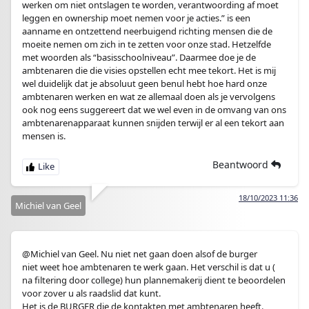
werken om niet ontslagen te worden, verantwoording af moet
leggen en ownership moet nemen voor je acties.” is een
aanname en ontzettend neerbuigend richting mensen die de
moeite nemen om zich in te zetten voor onze stad. Hetzelfde
met woorden als “basisschoolniveau”. Daarmee doe je de
ambtenaren die die visies opstellen echt mee tekort. Het is mij
wel duidelijk dat je absoluut geen benul hebt hoe hard onze
ambtenaren werken en wat ze allemaal doen als je vervolgens
ook nog eens suggereert dat we wel even in de omvang van ons
ambtenarenapparaat kunnen snijden terwijl er al een tekort aan
mensen is.
Beantwoord
18/10/2023 11:36
Michiel van Geel
@Michiel van Geel. Nu niet net gaan doen alsof de burger
niet weet hoe ambtenaren te werk gaan. Het verschil is dat u (
na filtering door college) hun plannemakerij dient te beoordelen
voor zover u als raadslid dat kunt.
Het is de BURGER die de kontakten met ambtenaren heeft.