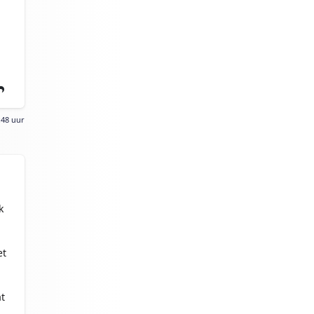
:48 uur
k
et
t