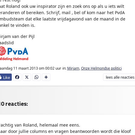
aat Roland ook uw inspirator zijn en zoek ons op als u iets wilt
eranderen of bereiken. Schrijf, mail , bel of kom naar het PvdA
mbudsteam dat elke laatste vrijdagavond van de maand in de
onkel te vinden is.
irjam van der Pijl
aadslid
aandag 11 maart 2013
om 00:02 uur
in:
Mirjam
,
Onze Helmondse politici
lees
alle reacties
Fa
X
W
D
ce
ha
e
bo
ts
l
ok
Ap
e
p
n
0 reacties:
rachtig van Roland, helemaal mee eens.
aar door jullie columns en vragen beantwoorden wordt die kloof