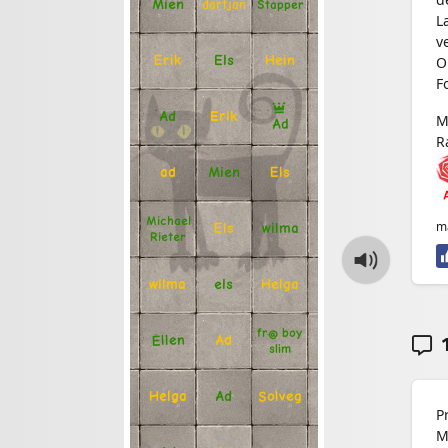
Mien
Stapper
dartjan
L
v
Erik
Hein
Els
O
F
Ad
Erik
M
Ad
R
Mien
Els
ad
Michael
m
Els
wilma
Rieter
Helga
els
wilma
fr@ boy
1
Ellen
Ad
slim
Solveg
Ad
Helga
P
M