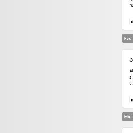
n
Bes
@
A
s
v
Mich