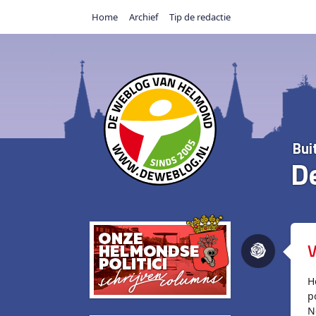
Home
Archief
Tip de redactie
Bui
D
V
H
p
N