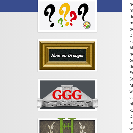
h
m
d
m
p
D
z
A
h
o
d
E
S
M
w
v
n
k
D
m
w