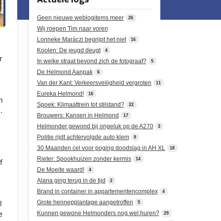
Geen nieuwe weblogitems meer
26
Wij roepen Tim naar voren
Lonneke Maráczi begrijpt het niet
16
Koolen: De jeugd deugt
4
r
In welke straat bevond zich de fotograaf?
5
De Helmond Aanpak
6
Van der Kant: Verkeersveiligheid vergroten
11
Eureka Helmond!
16
n
Spoek: Klimaattrein tot stilstand?
22
.
Brouwers: Kansen in Helmond
17
Helmonder gewond bij ongeluk op de A270
3
Politie rijdt achtervolgde auto klem
9
30 Maanden cel voor poging doodslag in AH XL
18
Rieter: Spookhuizen zonder kermis
14
f
De Moeite waard!
4
Alana ging terug in de tijd
2
Brand in container in appartementencomplex
4
l
Grote hennepplantage aangetroffen
5
e
Kunnen gewone Helmonders nog wel huren?
29