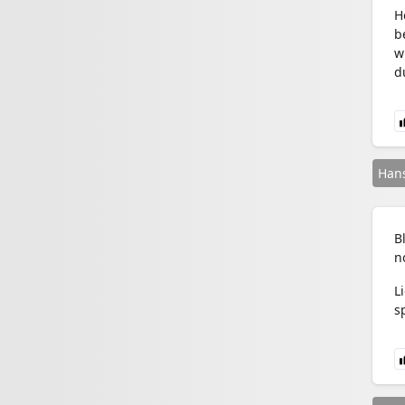
H
b
w
d
Hans
B
n
L
s