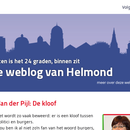
Volg
ten is het 24 graden, binnen zit
e weblog van Helmond
meer over deze we
an der Pijl: De kloof
et wordt zo vaak beweerd: er is een kloof tussen
olitici en burgers.
ou ben ik al niet zo’n fan van het woord burgers,