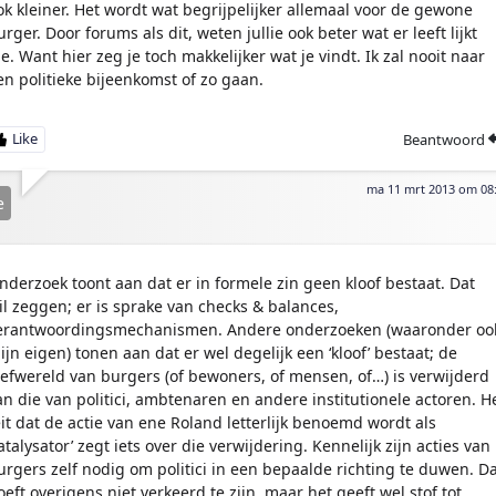
ok kleiner. Het wordt wat begrijpelijker allemaal voor de gewone
urger. Door forums als dit, weten jullie ook beter wat er leeft lijkt
e. Want hier zeg je toch makkelijker wat je vindt. Ik zal nooit naar
en politieke bijeenkomst of zo gaan.
Beantwoord
ma 11 mrt 2013 om 08
e
nderzoek toont aan dat er in formele zin geen kloof bestaat. Dat
il zeggen; er is sprake van checks & balances,
erantwoordingsmechanismen. Andere onderzoeken (waaronder oo
ijn eigen) tonen aan dat er wel degelijk een ‘kloof’ bestaat; de
eefwereld van burgers (of bewoners, of mensen, of…) is verwijderd
an die van politici, ambtenaren en andere institutionele actoren. H
eit dat de actie van ene Roland letterlijk benoemd wordt als
katalysator’ zegt iets over die verwijdering. Kennelijk zijn acties van
urgers zelf nodig om politici in een bepaalde richting te duwen. Da
oeft overigens niet verkeerd te zijn, maar het geeft wel stof tot