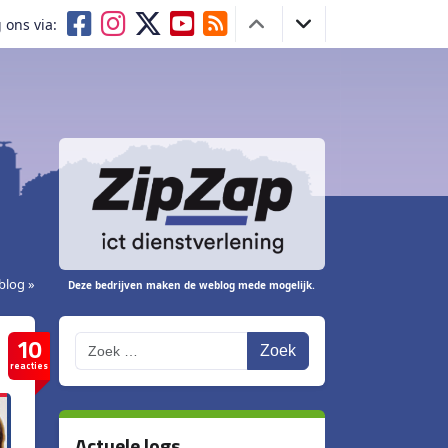
 ons via:
blog »
Deze bedrijven maken de weblog mede mogelijk.
10
Zoek
reacties
Actuele logs