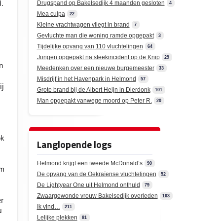
.
Drugspand op Bakelsedijk 4 maanden gesloten
4
Mea culpa
22
Kleine vrachtwagen vliegt in brand
7
Gevluchte man die woning ramde opgepakt
3
n
Tijdelijke opvang van 110 vluchtelingen
64
Jongen opgepakt na steekincident op de Knip
29
n
Meedenken over een nieuwe burgemeester
33
n
Misdrijf in het Havenpark in Helmond
57
ij
Grote brand bij de Albert Heijn in Dierdonk
101
Man opgepakt vanwege moord op Peter R.
20
ok
Langlopende logs
Helmond krijgt een tweede McDonald’s
90
em
De opvang van de Oekraïense vluchtelingen
52
De Lightyear One uit Helmond onthuld
79
Zwaargewonde vrouw Bakelsedijk overleden
163
er
Ik vind…
211
u
Lelijke plekken
81