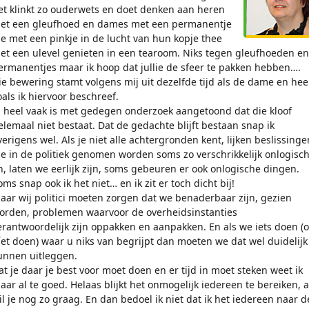
et klinkt zo ouderwets en doet denken aan heren
et een gleufhoed en dames met een permanentje
ie met een pinkje in de lucht van hun kopje thee
et een ulevel genieten in een tearoom. Niks tegen gleufhoeden en
ermanentjes maar ik hoop dat jullie de sfeer te pakken hebben….
ie bewering stamt volgens mij uit dezelfde tijd als de dame en hee
oals ik hiervoor beschreef.
l heel vaak is met gedegen onderzoek aangetoond dat die kloof
elemaal niet bestaat. Dat de gedachte blijft bestaan snap ik
verigens wel. Als je niet alle achtergronden kent, lijken beslissinge
ie in de politiek genomen worden soms zo verschrikkelijk onlogisch
n, laten we eerlijk zijn, soms gebeuren er ook onlogische dingen.
oms snap ook ik het niet… en ik zit er toch dicht bij!
aar wij politici moeten zorgen dat we benaderbaar zijn, gezien
orden, problemen waarvoor de overheidsinstanties
erantwoordelijk zijn oppakken en aanpakken. En als we iets doen (o
íet doen) waar u niks van begrijpt dan moeten we dat wel duidelijk
unnen uitleggen.
at je daar je best voor moet doen en er tijd in moet steken weet ik
aar al te goed. Helaas blijkt het onmogelijk iedereen te bereiken, a
il je nog zo graag. En dan bedoel ik niet dat ik het iedereen naar d