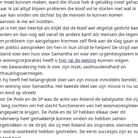
in moet kunnen maken, want die illusie heb ik gelukkig nooit gehad
aar ik zal altijd blijven proberen die kloof vol te storten met wat ik
aar kan vinden om dichter bij de mensen te kunnen komen
aarvoor ik me wil inzetten.
at is het dan heerlijk als blijkt dat de kloof wel degelijk gedicht ka
orden en dan nog wel vanaf de andere kant! Als mensen die tegen
en probleem zijn aangelopen hiermee zelf flink aan de slag gaan e
an politici aanspreken om hen in hun strijd te helpen! De strijd va
oland voor een huis voor Samantha en voor een urgentiesysteem b
e woningcorporaties heeft u
hier op de weblog
kunnen volgen.
rote bewondering heb ik voor zijn inzet, vasthoudendheid en
ithoudingsvermogen.
n hij heeft het belangrijkste doel van zijn missie inmiddels bereikt;
en woning voor Samantha. Het tweede deel van zijn missie is nu o
en eind op streek!
oor De PvdA en de SP was de actie van Roland de katalysator die zij
l lang zochten om het slecht functioneren van het woonieziesyste
angepakt te krijgen. De PvdA en de SP hebben elkaar over dit
nderwerp heel gemakkelijk kunnen vinden en hebben samen
pgetrokken in de strijd, die zij met Roland als inspirator, voorvecht
n vooral voorbeeld hebben gestreden. De eerst succesjes zijn er, n
e rest nog!