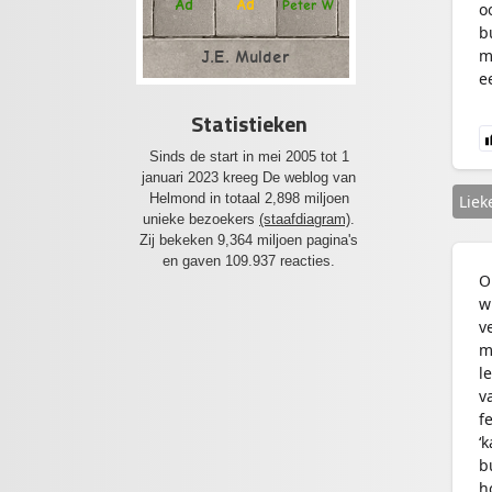
Ad
Ad
Peter W
o
b
m
J.E. Mulder
e
Statistieken
Sinds de start in mei 2005 tot 1
januari 2023 kreeg De weblog van
Helmond in totaal 2,898 miljoen
Liek
unieke bezoekers
(staafdiagram)
.
Zij bekeken 9,364 miljoen pagina's
en gaven 109.937 reacties.
O
w
v
m
l
v
f
‘
b
h