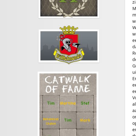
z
M
m
w
W
w
e
d
R
d
G
u
CATWALK
E
e
OF FAME
e
V
Stef
Tim
Martina
a
a
o
Mohammed
Tim
Mark
o
Chahim
e
d