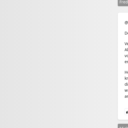
Fred
@
D
V
A
v
e
H
k
d
w
a