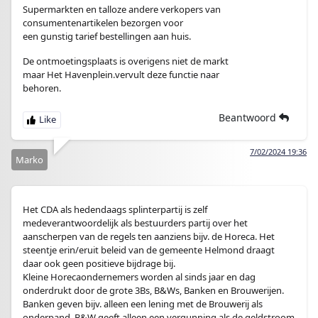
Supermarkten en talloze andere verkopers van
consumentenartikelen bezorgen voor
een gunstig tarief bestellingen aan huis.
De ontmoetingsplaats is overigens niet de markt
maar Het Havenplein.vervult deze functie naar
behoren.
Beantwoord
7/02/2024 19:36
Marko
Het CDA als hedendaags splinterpartij is zelf
medeverantwoordelijk als bestuurders partij over het
aanscherpen van de regels ten aanziens bijv. de Horeca. Het
steentje erin/eruit beleid van de gemeente Helmond draagt
daar ook geen positieve bijdrage bij.
Kleine Horecaondernemers worden al sinds jaar en dag
onderdrukt door de grote 3Bs, B&Ws, Banken en Brouwerijen.
Banken geven bijv. alleen een lening met de Brouwerij als
onderpand. B&W geeft alleen een vergunning als de geldstroom