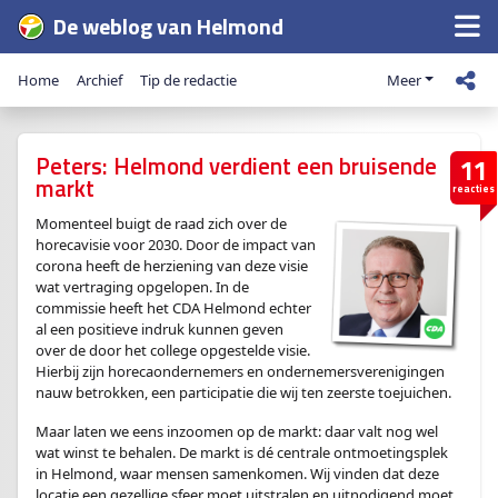
De weblog van Helmond
Home
Archief
Tip de redactie
Meer
Peters: Helmond verdient een bruisende
11
markt
reacties
Momenteel buigt de raad zich over de
horecavisie voor 2030. Door de impact van
corona heeft de herziening van deze visie
wat vertraging opgelopen. In de
commissie heeft het CDA Helmond echter
al een positieve indruk kunnen geven
over de door het college opgestelde visie.
Hierbij zijn horecaondernemers en ondernemersverenigingen
nauw betrokken, een participatie die wij ten zeerste toejuichen.
Maar laten we eens inzoomen op de markt: daar valt nog wel
wat winst te behalen. De markt is dé centrale ontmoetingsplek
in Helmond, waar mensen samenkomen. Wij vinden dat deze
locatie een gezellige sfeer moet uitstralen en uitnodigend moet