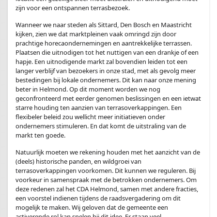
zijn voor een ontspannen terrasbezoek.
Wanneer we naar steden als Sittard, Den Bosch en Maastricht
kijken, zien we dat marktpleinen vaak omringd zijn door
prachtige horecaondernemingen en aantrekkelijke terrassen.
Plaatsen die uitnodigen tot het nuttigen van een drankje of een
hapje. Een uitnodigende markt zal bovendien leiden tot een
langer verblijf van bezoekers in onze stad, met als gevolg meer
bestedingen bij lokale ondernemers. Dit kan naar onze mening
beter in Helmond. Op dit moment worden we nog
geconfronteerd met eerder genomen beslissingen en een ietwat
starre houding ten aanzien van terrasoverkappingen. Een
flexibeler beleid zou wellicht meer initiatieven onder
ondernemers stimuleren. En dat komt de uitstraling van de
markt ten goede.
Natuurlijk moeten we rekening houden met het aanzicht van de
(deels) historische panden, en wildgroei van
terrasoverkappingen voorkomen. Dit kunnen we reguleren. Bij
voorkeur in samenspraak met de betrokken ondernemers. Om
deze redenen zal het CDA Helmond, samen met andere fracties,
een voorstel indienen tijdens de raadsvergadering om dit
mogelijk te maken. Wij geloven dat de gemeente een
activerende rol kan spelen bij dit idee. Er staan veel