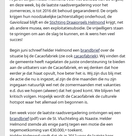
en deze week, bij de laatste raadsvergadering voor het
zomerreces, is tot 2016 dit behoud gegarandeerd. De orgels
krijgen hun noodzakelijke (achterstallige) onderhoud, de
Gaviolizaal blijft en de
Stichting Draaiorgels Helmond
krijgt, net
als andere musea, een exploitatiesubsidie. De vrijwilligers staan
te springen om aan de slag te kunnen, en ik wens hen veel
succes!
Begin juni schreef helder Helmond een
brandbrief
over de
situatie bij de Cacaofabriek (zie ook
cacaofabriek
). Wij vinden dat
de gemeente heeft nagelaten de juiste ondersteuning te bieden
aan de uitbaters van de Cacaofabriek, en wij denken dat hoe
eerder je dat hiaat opvult, hoe beter het is. Wij zijn dus blij met
de actie die nu is ingezet, al zijn de drie maanden die nu zijn
ingegaan natuurlijk wel net de zomermaanden met vakanties
e.d. dus we hopen (alweer) dat het goed komt. We blijven het
kritisch volgen. Hopelijk wordt de Cacaofabriek de culturele
hotspot waar het allemaal om begonnen is.
Een week voor de laatste raadsvergadering ontvingen wij een
brandbrief
(pdf) van de St. Vluchteling als Naaste. Helder
Helmond stemde als enige partij tegen een motie die een
tegemoetkoming van €30.000,= toekent.
Helder Helmond vindt dat als in 2012 voor de laatste keer