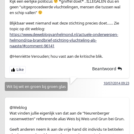
Kijk een eerlijke politicus
*gniffel doet* . ILLEGALEN dus en
geen “uitgeprocedeerde vluchtelingen, mensen die tussen wal
en schip vallen”
Blijkbaar weet niemand wat deze stichting precies doet…… Zie
topic op dit weblog:
https://www.deweblogvanhelmond.nl/actuele-onderwerpen-
helmond/qa-brandbrief-stichting-vluchteling-als-
naaste/#comment-96141
@Henriëtte Verouden; hou vast aan de kritische blik.
Beantwoord
10/07/2014 09:23
Wit bij wit en groen bij groen glas
@Weblog
Wat vinden jullie eigenlijk van dat aan de “Neurenberger
rassenwetten” refererende alias Weis bij Weis und Grun bei Grun.
Geeft anderen neem ik aan de vrije hand dit individu te betitelen