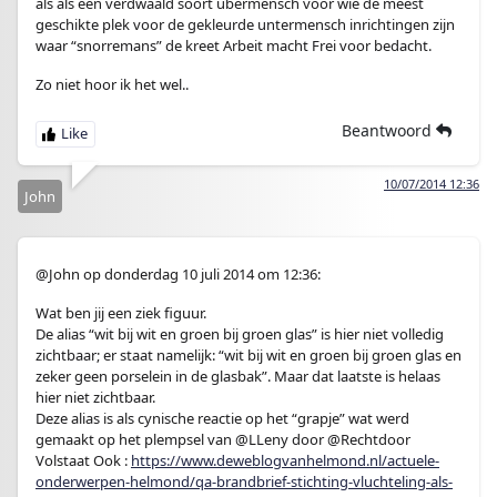
als als een verdwaald soort ubermensch voor wie de meest
geschikte plek voor de gekleurde untermensch inrichtingen zijn
waar “snorremans” de kreet Arbeit macht Frei voor bedacht.
Zo niet hoor ik het wel..
Beantwoord
10/07/2014 12:36
John
@John op donderdag 10 juli 2014 om 12:36:
Wat ben jij een ziek figuur.
De alias “wit bij wit en groen bij groen glas” is hier niet volledig
zichtbaar; er staat namelijk: “wit bij wit en groen bij groen glas en
zeker geen porselein in de glasbak”. Maar dat laatste is helaas
hier niet zichtbaar.
Deze alias is als cynische reactie op het “grapje” wat werd
gemaakt op het plempsel van @LLeny door @Rechtdoor
Volstaat Ook :
https://www.deweblogvanhelmond.nl/actuele-
onderwerpen-helmond/qa-brandbrief-stichting-vluchteling-als-