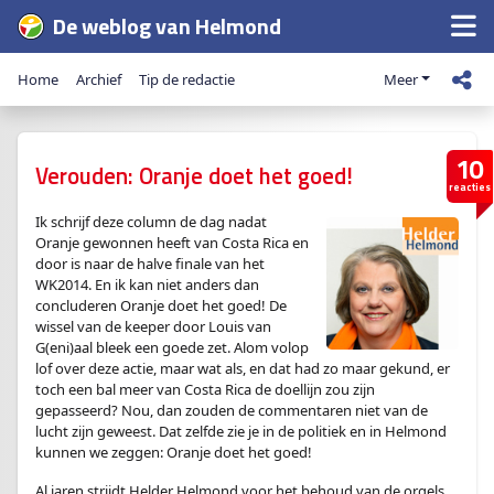
De weblog van Helmond
Home
Archief
Tip de redactie
Meer
10
Verouden: Oranje doet het goed!
reacties
Ik schrijf deze column de dag nadat
Oranje gewonnen heeft van Costa Rica en
door is naar de halve finale van het
WK2014. En ik kan niet anders dan
concluderen Oranje doet het goed! De
wissel van de keeper door Louis van
G(eni)aal bleek een goede zet. Alom volop
lof over deze actie, maar wat als, en dat had zo maar gekund, er
toch een bal meer van Costa Rica de doellijn zou zijn
gepasseerd? Nou, dan zouden de commentaren niet van de
lucht zijn geweest. Dat zelfde zie je in de politiek en in Helmond
kunnen we zeggen: Oranje doet het goed!
Al jaren strijdt Helder Helmond voor het behoud van de orgels,