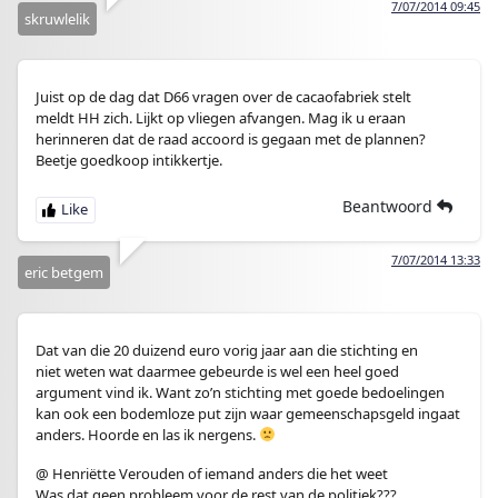
7/07/2014 09:45
skruwlelik
Juist op de dag dat D66 vragen over de cacaofabriek stelt
meldt HH zich. Lijkt op vliegen afvangen. Mag ik u eraan
herinneren dat de raad accoord is gegaan met de plannen?
Beetje goedkoop intikkertje.
Beantwoord
7/07/2014 13:33
eric betgem
Dat van die 20 duizend euro vorig jaar aan die stichting en
niet weten wat daarmee gebeurde is wel een heel goed
argument vind ik. Want zo’n stichting met goede bedoelingen
kan ook een bodemloze put zijn waar gemeenschapsgeld ingaat
anders. Hoorde en las ik nergens.
@ Henriëtte Verouden of iemand anders die het weet
Was dat geen probleem voor de rest van de politiek???