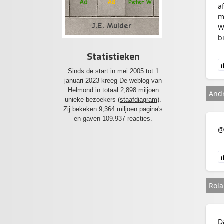
Ad
Ad
Peter W
a
m
J.E. Mulder
W
b
Statistieken
Sinds de start in mei 2005 tot 1
januari 2023 kreeg De weblog van
Helmond in totaal 2,898 miljoen
And
unieke bezoekers
(staafdiagram)
.
Zij bekeken 9,364 miljoen pagina's
en gaven 109.937 reacties.
@
Rol
D