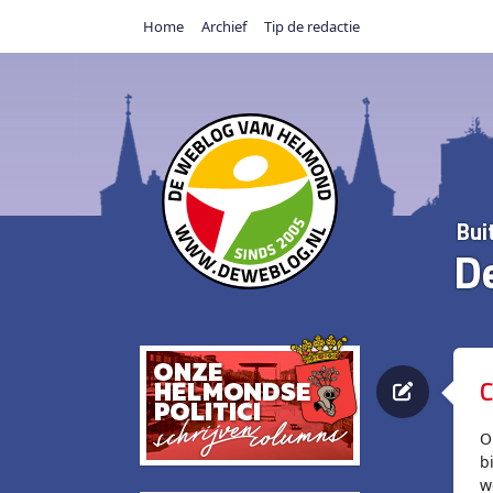
Home
Archief
Tip de redactie
Bui
D
C
O
b
w