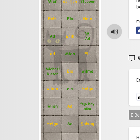
n
Mien
Stapper
dartjan
b
Erik
Hein
Els
m
Ad
Erik
Ad
Mien
Els
ad
4
Michael
Els
wilma
Rieter
E
Helga
els
wilma
fr@ boy
Ellen
Ad
slim
E B
Solveg
Ad
Helga
H