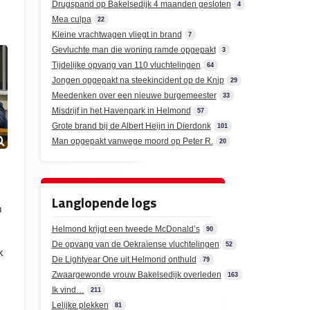
Drugspand op Bakelsedijk 4 maanden gesloten
4
Mea culpa
22
Kleine vrachtwagen vliegt in brand
7
Gevluchte man die woning ramde opgepakt
3
Tijdelijke opvang van 110 vluchtelingen
64
Jongen opgepakt na steekincident op de Knip
29
Meedenken over een nieuwe burgemeester
33
Misdrijf in het Havenpark in Helmond
57
Grote brand bij de Albert Heijn in Dierdonk
101
Man opgepakt vanwege moord op Peter R.
20
Langlopende logs
n
Helmond krijgt een tweede McDonald’s
90
:
De opvang van de Oekraïense vluchtelingen
52
k
De Lightyear One uit Helmond onthuld
79
Zwaargewonde vrouw Bakelsedijk overleden
163
Ik vind…
211
Lelijke plekken
81