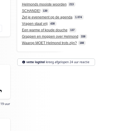
Helmonds mooiste woorden
213
SCHANDE!
130
Zet je evenement op de agenda
1.074
Vragen staat vrij
438
Een warme of koude douche
137
Grappen en moppen over Helmond
338
Waarop MOET Helmond trots zijn?
188
vette logtitel
kreeg afgelopen 24 uur reactie
:19 uur