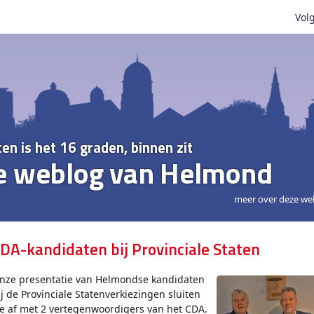
Volg
ten is het 16 graden, binnen zit
e weblog van Helmond
meer over deze we
DA-kandidaten bij Provinciale Staten
nze presentatie van Helmondse kandidaten
ij de Provinciale Statenverkiezingen sluiten
e af met 2 vertegenwoordigers van het CDA.