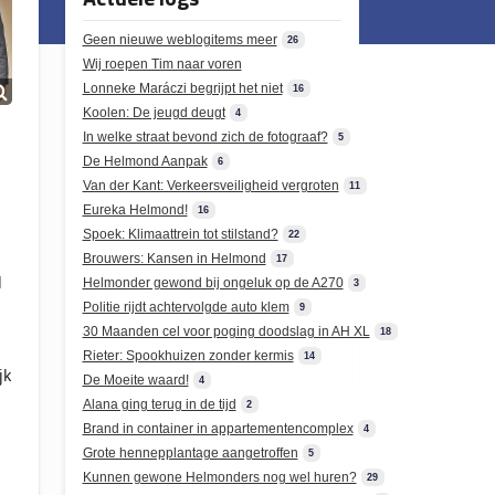
Geen nieuwe weblogitems meer
26
Wij roepen Tim naar voren
Lonneke Maráczi begrijpt het niet
16
Koolen: De jeugd deugt
4
In welke straat bevond zich de fotograaf?
5
De Helmond Aanpak
6
Van der Kant: Verkeersveiligheid vergroten
11
Eureka Helmond!
16
Spoek: Klimaattrein tot stilstand?
22
Brouwers: Kansen in Helmond
17
l
Helmonder gewond bij ongeluk op de A270
3
Politie rijdt achtervolgde auto klem
9
30 Maanden cel voor poging doodslag in AH XL
18
Rieter: Spookhuizen zonder kermis
14
jk
De Moeite waard!
4
Alana ging terug in de tijd
2
Brand in container in appartementencomplex
4
Grote hennepplantage aangetroffen
5
Kunnen gewone Helmonders nog wel huren?
29