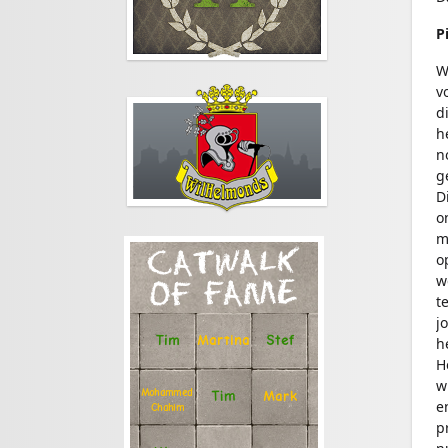
P
W
v
d
h
n
g
D
o
m
CATWALK
o
w
OF FAME
t
j
Stef
Tim
Martina
h
H
w
Mohammed
Tim
Mark
e
Chahim
p