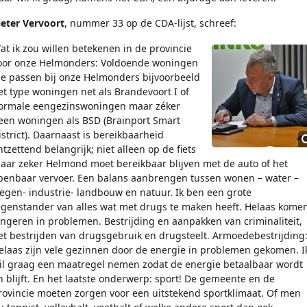
ieter Vervoort
, nummer 33 op de CDA-lijst, schreef:
at ik zou willen betekenen in de provincie
oor onze Helmonders: Voldoende woningen
ie passen bij onze Helmonders bijvoorbeeld
et type woningen net als Brandevoort I of
ormale eengezinswoningen maar zéker
een woningen als BSD (Brainport Smart
istrict). Daarnaast is bereikbaarheid
ntzettend belangrijk; niet alleen op de fiets
aar zeker Helmond moet bereikbaar blijven met de auto of het
penbaar vervoer. Een balans aanbrengen tussen wonen – water –
egen- industrie- landbouw en natuur. Ik ben een grote
egenstander van alles wat met drugs te maken heeft. Helaas kome
ongeren in problemen. Bestrijding en aanpakken van criminaliteit,
et bestrijden van drugsgebruik en drugsteelt. Armoedebestrijding
elaas zijn vele gezinnen door de energie in problemen gekomen. I
il graag een maatregel nemen zodat de energie betaalbaar wordt
n blijft. En het laatste onderwerp: sport! De gemeente en de
rovincie moeten zorgen voor een uitstekend sportklimaat. Of men