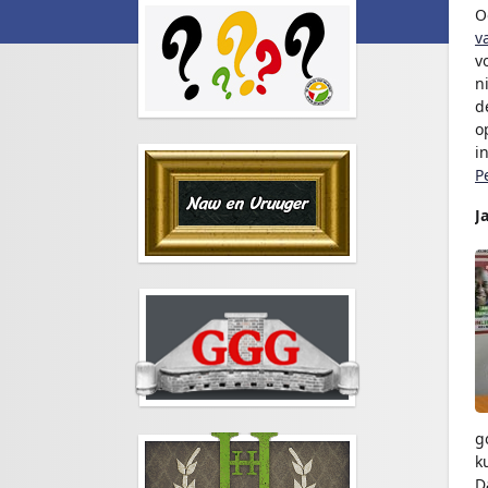
O
v
v
n
d
o
i
P
J
g
k
D