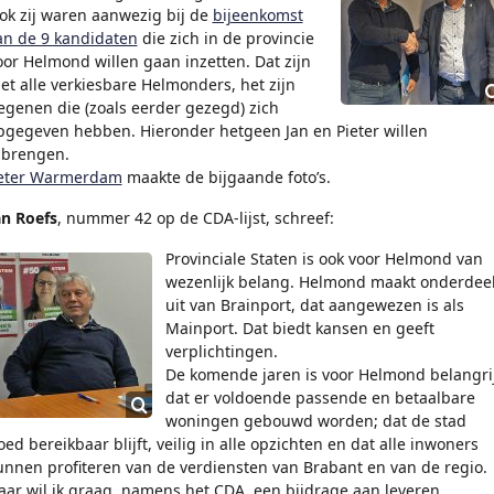
ok zij waren aanwezig bij de
bijeenkomst
an de 9 kandidaten
die zich in de provincie
oor Helmond willen gaan inzetten. Dat zijn
iet alle verkiesbare Helmonders, het zijn
egenen die (zoals eerder gezegd) zich
pgegeven hebben. Hieronder hetgeen Jan en Pieter willen
nbrengen.
eter Warmerdam
maakte de bijgaande foto’s.
an Roefs
, nummer 42 op de CDA-lijst, schreef:
Provinciale Staten is ook voor Helmond van
wezenlijk belang. Helmond maakt onderdee
uit van Brainport, dat aangewezen is als
Mainport. Dat biedt kansen en geeft
verplichtingen.
De komende jaren is voor Helmond belangri
dat er voldoende passende en betaalbare
woningen gebouwd worden; dat de stad
oed bereikbaar blijft, veilig in alle opzichten en dat alle inwoners
unnen profiteren van de verdiensten van Brabant en van de regio.
aar wil ik graag, namens het CDA, een bijdrage aan leveren.