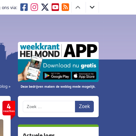
 ons via:
blog »
Deze bedrijven maken de weblog mede mogelijk.
4
Zoek
reacties
Actuele logs