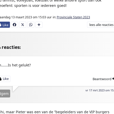
u tennist, volleybalt, voetbalt of welke andere sport dan ook
eoefent: sporten is voor iedereen goed!
aandag 13 maart 2023
om 15:03 uur
in:
Provinciale Staten 2023
lees
alle reacties
Fa
X
W
D
ce
ha
e
bo
ts
l
ok
Ap
e
p
n
 reacties:
n…….Is het gelukt?
Beantwoord
vr 17 mrt 2023 om 15
etgem
ihi, maar Pieter was een van de “begeleiders van de VIP burgers