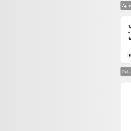
Apos
I
H
d
Rol