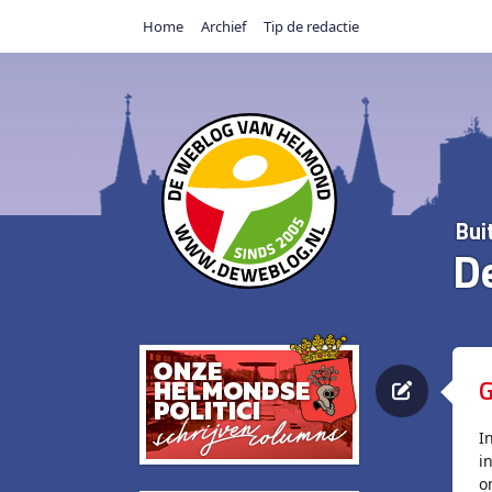
Home
Archief
Tip de redactie
Bui
D
G
I
i
o