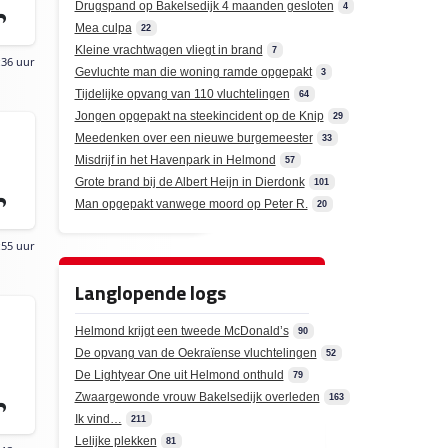
Drugspand op Bakelsedijk 4 maanden gesloten
4
Mea culpa
22
Kleine vrachtwagen vliegt in brand
7
:36 uur
Gevluchte man die woning ramde opgepakt
3
Tijdelijke opvang van 110 vluchtelingen
64
Jongen opgepakt na steekincident op de Knip
29
Meedenken over een nieuwe burgemeester
33
Misdrijf in het Havenpark in Helmond
57
Grote brand bij de Albert Heijn in Dierdonk
101
Man opgepakt vanwege moord op Peter R.
20
:55 uur
Langlopende logs
Helmond krijgt een tweede McDonald’s
90
De opvang van de Oekraïense vluchtelingen
52
De Lightyear One uit Helmond onthuld
79
Zwaargewonde vrouw Bakelsedijk overleden
163
Ik vind…
211
Lelijke plekken
81