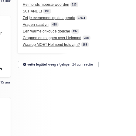
:13 uur
Helmonds mooiste woorden
213
SCHANDE!
130
Zet je evenement op de agenda
1.074
Vragen staat vrij
438
Een warme of koude douche
137
r
Grappen en moppen over Helmond
338
n
Waarop MOET Helmond trots zijn?
188
vette logtitel
kreeg afgelopen 24 uur reactie
:15 uur