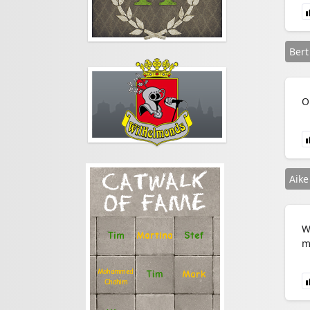
Bert
O
CATWALK
Aike
OF FAME
W
Stef
Tim
Martina
m
Mohammed
Tim
Mark
Chahim