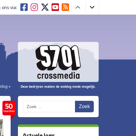
 ons via:
blog »
Deze bedrijven maken de weblog mede mogelijk.
50
Zoek
reacties
Actuele logs