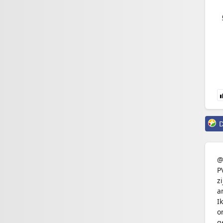
D
@
P
z
a
I
o
g