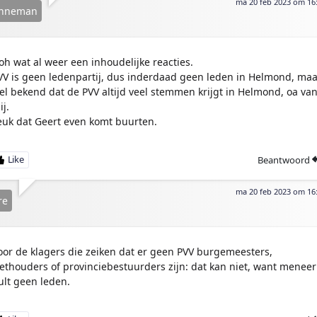
ma 20 feb 2023 om 16
nneman
oh wat al weer een inhoudelijke reacties.
VV is geen ledenpartij, dus inderdaad geen leden in Helmond, maa
el bekend dat de PVV altijd veel stemmen krijgt in Helmond, oa va
j.
euk dat Geert even komt buurten.
Beantwoord
ma 20 feb 2023 om 16
re
oor de klagers die zeiken dat er geen PVV burgemeesters,
ethouders of provinciebestuurders zijn: dat kan niet, want meneer
ult geen leden.