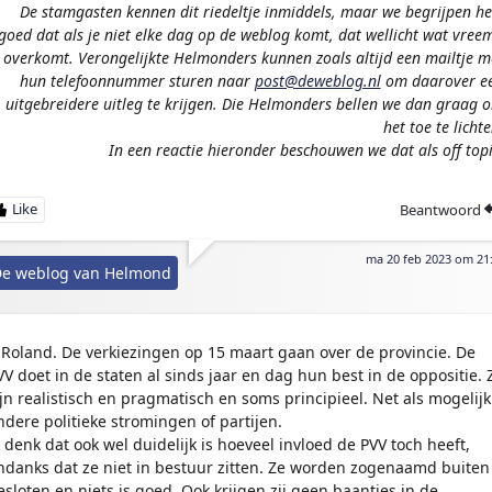
De stamgasten kennen dit riedeltje inmiddels, maar we begrijpen he
goed dat als je niet elke dag op de weblog komt, dat wellicht wat vree
overkomt. Verongelijkte Helmonders kunnen zoals altijd een mailtje m
hun telefoonnummer sturen naar
post@deweblog.nl
om daarover e
uitgebreidere uitleg te krijgen. Die Helmonders bellen we dan graag 
het toe te lichte
In een reactie hieronder beschouwen we dat als off topi
Beantwoord
ma 20 feb 2023 om 21
e weblog van Helmond
Roland. De verkiezingen op 15 maart gaan over de provincie. De
VV doet in de staten al sinds jaar en dag hun best in de oppositie. 
ijn realistisch en pragmatisch en soms principieel. Net als mogelijk
ndere politieke stromingen of partijen.
k denk dat ook wel duidelijk is hoeveel invloed de PVV toch heeft,
ndanks dat ze niet in bestuur zitten. Ze worden zogenaamd buiten
esloten en niets is goed. Ook krijgen zij geen baantjes in de