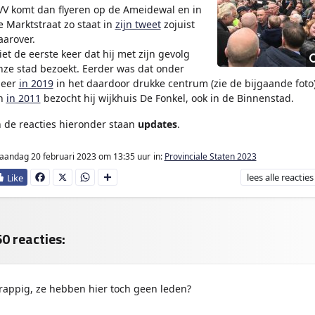
VV komt dan flyeren op de Ameidewal en in
e Marktstraat zo staat in
zijn tweet
zojuist
aarover.
iet de eerste keer dat hij met zijn gevolg
nze stad bezoekt. Eerder was dat onder
eer
in 2019
in het daardoor drukke centrum (zie de bijgaande foto
n
in 2011
bezocht hij wijkhuis De Fonkel, ook in de Binnenstad.
n de reacties hieronder staan
updates
.
andag 20 februari 2023
om 13:35 uur
in:
Provinciale Staten 2023
lees
alle reacties
Fa
X
W
D
ce
ha
e
bo
ts
l
ok
Ap
e
p
n
0 reacties:
rappig, ze hebben hier toch geen leden?