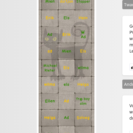
Mien
Stapper
dartjan
Twa
Erik
Hein
Els
G
P
Ad
Erik
Ad
w
mi
L
Mien
Els
ad
Michael
Els
wilma
Rieter
And
Helga
els
wilma
fr@ boy
Ellen
Ad
slim
V
w
d
Solveg
Ad
Helga