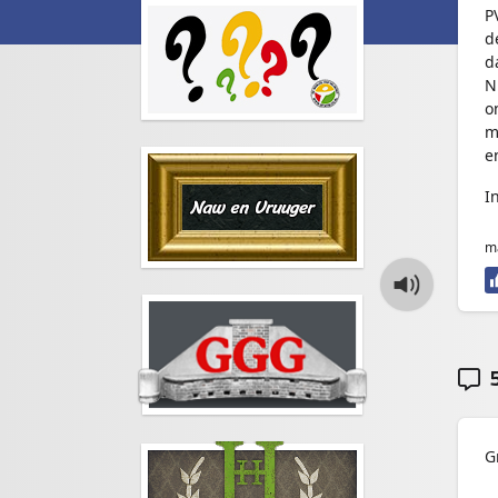
P
d
d
N
o
m
e
I
ma
5
G