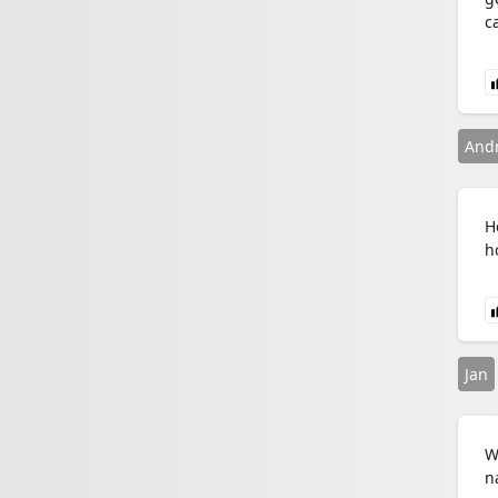
c
And
H
h
Jan
W
n