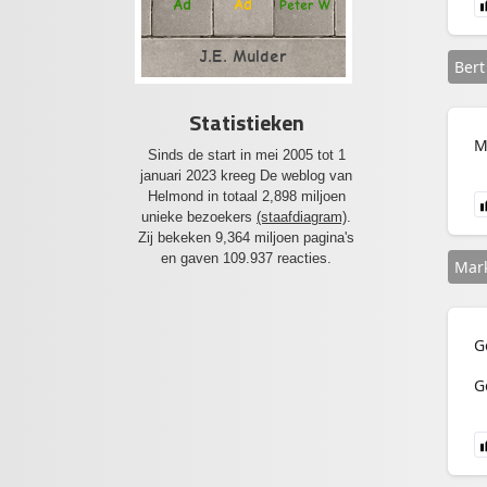
Ad
Ad
Peter W
J.E. Mulder
Bert
Statistieken
M
Sinds de start in mei 2005 tot 1
januari 2023 kreeg De weblog van
Helmond in totaal 2,898 miljoen
unieke bezoekers
(staafdiagram)
.
Zij bekeken 9,364 miljoen pagina's
en gaven 109.937 reacties.
Mar
G
G