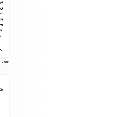
el
md
et
en
om
n.
c.
:12 uur
Ze