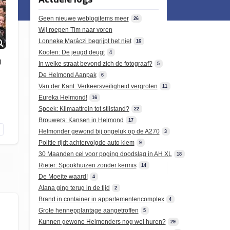
Geen nieuwe weblogitems meer
26
Wij roepen Tim naar voren
Lonneke Maráczi begrijpt het niet
16
Koolen: De jeugd deugt
4
)
In welke straat bevond zich de fotograaf?
5
De Helmond Aanpak
6
Van der Kant: Verkeersveiligheid vergroten
11
Eureka Helmond!
16
Spoek: Klimaattrein tot stilstand?
22
Brouwers: Kansen in Helmond
17
Helmonder gewond bij ongeluk op de A270
3
Politie rijdt achtervolgde auto klem
9
30 Maanden cel voor poging doodslag in AH XL
18
Rieter: Spookhuizen zonder kermis
14
De Moeite waard!
4
Alana ging terug in de tijd
2
Brand in container in appartementencomplex
4
Grote hennepplantage aangetroffen
5
Kunnen gewone Helmonders nog wel huren?
29