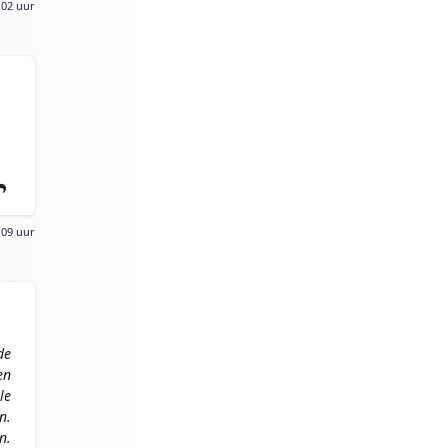
:02 uur
:09 uur
de
en
le
n.
n.