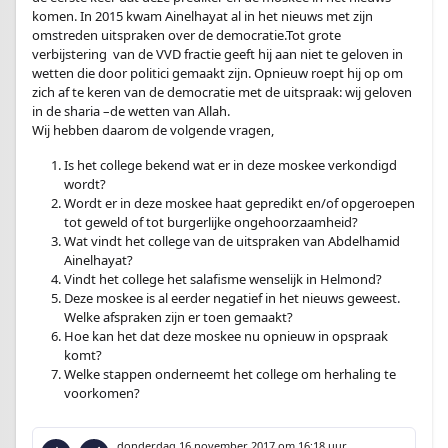
komen. In 2015 kwam Ainelhayat al in het nieuws met zijn
omstreden uitspraken over de democratie.Tot grote
verbijstering van de VVD fractie geeft hij aan niet te geloven in
wetten die door politici gemaakt zijn. Opnieuw roept hij op om
zich af te keren van de democratie met de uitspraak: wij geloven
in de sharia –de wetten van Allah.
Wij hebben daarom de volgende vragen,
Is het college bekend wat er in deze moskee verkondigd
wordt?
Wordt er in deze moskee haat gepredikt en/of opgeroepen
tot geweld of tot burgerlijke ongehoorzaamheid?
Wat vindt het college van de uitspraken van Abdelhamid
Ainelhayat?
Vindt het college het salafisme wenselijk in Helmond?
Deze moskee is al eerder negatief in het nieuws geweest.
Welke afspraken zijn er toen gemaakt?
Hoe kan het dat deze moskee nu opnieuw in opspraak
komt?
Welke stappen onderneemt het college om herhaling te
voorkomen?
donderdag 16 november 2017
om 16:18 uur