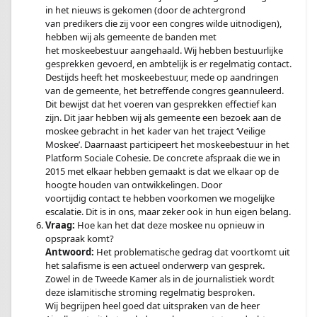
in het nieuws is gekomen (door de achtergrond
van predikers die zij voor een congres wilde uitnodigen),
hebben wij als gemeente de banden met
het moskeebestuur aangehaald. Wij hebben bestuurlijke
gesprekken gevoerd, en ambtelijk is er regelmatig contact.
Destijds heeft het moskeebestuur, mede op aandringen
van de gemeente, het betreffende congres geannuleerd.
Dit bewijst dat het voeren van gesprekken effectief kan
zijn. Dit jaar hebben wij als gemeente een bezoek aan de
moskee gebracht in het kader van het traject ‘Veilige
Moskee’. Daarnaast participeert het moskeebestuur in het
Platform Sociale Cohesie. De concrete afspraak die we in
2015 met elkaar hebben gemaakt is dat we elkaar op de
hoogte houden van ontwikkelingen. Door
voortijdig contact te hebben voorkomen we mogelijke
escalatie. Dit is in ons, maar zeker ook in hun eigen belang.
Vraag:
Hoe kan het dat deze moskee nu opnieuw in
opspraak komt?
Antwoord:
Het problematische gedrag dat voortkomt uit
het salafisme is een actueel onderwerp van gesprek.
Zowel in de Tweede Kamer als in de journalistiek wordt
deze islamitische stroming regelmatig besproken.
Wij begrijpen heel goed dat uitspraken van de heer