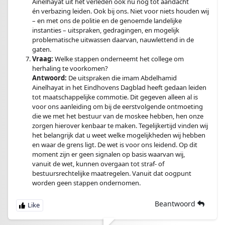
Ainelhayat uit het verleden ook nu nog tot aandacht
én verbazing leiden. Ook bij ons. Niet voor niets houden wij
– en met ons de politie en de genoemde landelijke
instanties – uitspraken, gedragingen, en mogelijk
problematische uitwassen daarvan, nauwlettend in de
gaten.
Vraag:
Welke stappen onderneemt het college om
herhaling te voorkomen?
Antwoord:
De uitspraken die imam Abdelhamid
Ainelhayat in het Eindhovens Dagblad heeft gedaan leiden
tot maatschappelijke commotie. Dit gegeven alleen al is
voor ons aanleiding om bij de eerstvolgende ontmoeting
die we met het bestuur van de moskee hebben, hen onze
zorgen hierover kenbaar te maken. Tegelijkertijd vinden wij
het belangrijk dat u weet welke mogelijkheden wij hebben
en waar de grens ligt. De wet is voor ons leidend. Op dit
moment zijn er geen signalen op basis waarvan wij,
vanuit de wet, kunnen overgaan tot straf- of
bestuursrechtelijke maatregelen. Vanuit dat oogpunt
worden geen stappen ondernomen.
Beantwoord