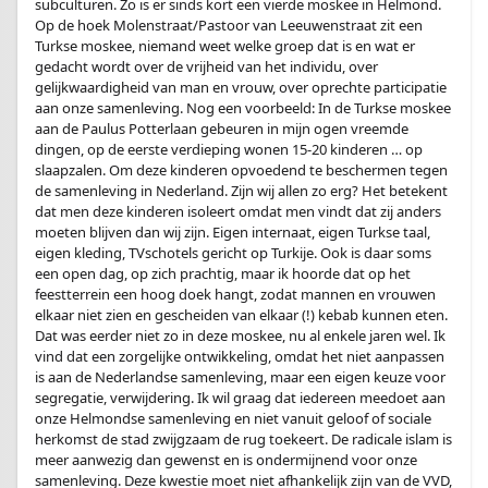
subculturen. Zo is er sinds kort een vierde moskee in Helmond.
Op de hoek Molenstraat/Pastoor van Leeuwenstraat zit een
Turkse moskee, niemand weet welke groep dat is en wat er
gedacht wordt over de vrijheid van het individu, over
gelijkwaardigheid van man en vrouw, over oprechte participatie
aan onze samenleving. Nog een voorbeeld: In de Turkse moskee
aan de Paulus Potterlaan gebeuren in mijn ogen vreemde
dingen, op de eerste verdieping wonen 15-20 kinderen … op
slaapzalen. Om deze kinderen opvoedend te beschermen tegen
de samenleving in Nederland. Zijn wij allen zo erg? Het betekent
dat men deze kinderen isoleert omdat men vindt dat zij anders
moeten blijven dan wij zijn. Eigen internaat, eigen Turkse taal,
eigen kleding, TVschotels gericht op Turkije. Ook is daar soms
een open dag, op zich prachtig, maar ik hoorde dat op het
feestterrein een hoog doek hangt, zodat mannen en vrouwen
elkaar niet zien en gescheiden van elkaar (!) kebab kunnen eten.
Dat was eerder niet zo in deze moskee, nu al enkele jaren wel. Ik
vind dat een zorgelijke ontwikkeling, omdat het niet aanpassen
is aan de Nederlandse samenleving, maar een eigen keuze voor
segregatie, verwijdering. Ik wil graag dat iedereen meedoet aan
onze Helmondse samenleving en niet vanuit geloof of sociale
herkomst de stad zwijgzaam de rug toekeert. De radicale islam is
meer aanwezig dan gewenst en is ondermijnend voor onze
samenleving. Deze kwestie moet niet afhankelijk zijn van de VVD,