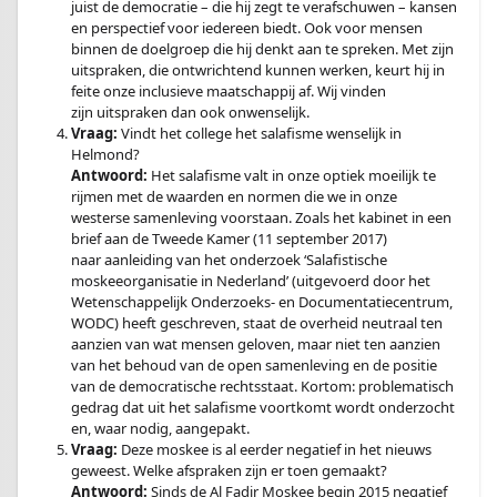
juist de democratie – die hij zegt te verafschuwen – kansen
en perspectief voor iedereen biedt. Ook voor mensen
binnen de doelgroep die hij denkt aan te spreken. Met zijn
uitspraken, die ontwrichtend kunnen werken, keurt hij in
feite onze inclusieve maatschappij af. Wij vinden
zijn uitspraken dan ook onwenselijk.
Vraag:
Vindt het college het salafisme wenselijk in
Helmond?
Antwoord:
Het salafisme valt in onze optiek moeilijk te
rijmen met de waarden en normen die we in onze
westerse samenleving voorstaan. Zoals het kabinet in een
brief aan de Tweede Kamer (11 september 2017)
naar aanleiding van het onderzoek ‘Salafistische
moskeeorganisatie in Nederland’ (uitgevoerd door het
Wetenschappelijk Onderzoeks- en Documentatiecentrum,
WODC) heeft geschreven, staat de overheid neutraal ten
aanzien van wat mensen geloven, maar niet ten aanzien
van het behoud van de open samenleving en de positie
van de democratische rechtsstaat. Kortom: problematisch
gedrag dat uit het salafisme voortkomt wordt onderzocht
en, waar nodig, aangepakt.
Vraag:
Deze moskee is al eerder negatief in het nieuws
geweest. Welke afspraken zijn er toen gemaakt?
Antwoord:
Sinds de Al Fadjr Moskee begin 2015 negatief