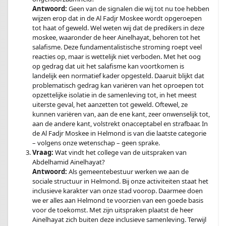
Antwoord:
Geen van de signalen die wij tot nu toe hebben
wijzen erop dat in de Al Fadjr Moskee wordt opgeroepen
tot haat of geweld. Wel weten wij dat de predikers in deze
moskee, waaronder de heer Ainelhayat, behoren tot het
salafisme. Deze fundamentalistische stroming roept veel
reacties op, maar is wettelijk niet verboden. Met het oog
op gedrag dat uit het salafisme kan voortkomen is
landelijk een normatief kader opgesteld. Daaruit blijkt dat
problematisch gedrag kan variëren van het oproepen tot
opzettelijke isolatie in de samenleving tot, in het meest
uiterste geval, het aanzetten tot geweld. Oftewel, ze
kunnen variëren van, aan de ene kant, zeer onwenselijk tot,
aan de andere kant, volstrekt onacceptabel en strafbaar. In
de Al Fadjr Moskee in Helmond is van die laatste categorie
– volgens onze wetenschap – geen sprake.
Vraag:
Wat vindt het college van de uitspraken van
Abdelhamid Ainelhayat?
Antwoord:
Als gemeentebestuur werken we aan de
sociale structuur in Helmond. Bij onze activiteiten staat het
inclusieve karakter van onze stad voorop. Daarmee doen
we er alles aan Helmond te voorzien van een goede basis
voor de toekomst. Met zijn uitspraken plaatst de heer
Ainelhayat zich buiten deze inclusieve samenleving. Terwijl