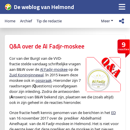
De weblog van Helmond
Home
Archief
Tip de redactie
Meer
9
Q&A over de Al Fadjr-moskee
reacties
Cor van der Burgt van de VVD-
fractie stelde vandaag schriftelijke vragen
aan B&W over de
Al Fadjr-moskee
op de
Zuid Koninginnewal
. In 2015 kwam deze
moskee ook in
opspraak
. Hieronder zijn 7
raadsvragen (
Q
uestions) voorafgegaan
door zijn inleiding. Zodra de antwoorden
(
A
nswers) van B&W bekend zijn, plaatsen we die (zoals altijd)
ook in zijn geheel in de reacties hieronder.
Onze fractie heeft kennis genomen van de berichten in het
ED
van 16 november 2017 over de prediker Abdelhamid
Ainelhayat van de Al Fadjr-moskee in Helmond. Het is niet voor
de eerste keer dat deze prediker en de moskee in het nieuws