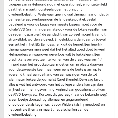
troepen ziin in Helmond nog niet operationeel, en ongetwijfeld
gaat het in maart nog steeds over het pijnpunt
dividendbelasting. Weliswaar geen lokaal thema, maar omdat bij
gemeenteraadsverkiezingen de landelijke politiek veelal
bepalend is voor de keuze van meeste kiezers moet voor de
lokale VVD (en in mindere mate ook voor de lokale vazallen van
de regeringspartijen) de aandacht van zo veel mogelijk van dit
struikelblok worden afgeleid. En gelukkig is dan daar bij toeval
een artikel in het ED. Een geschenk uit de hemel. Een heerlijk
thema waarvan men weet dat het het altijd goed doet bij veel
Helmonders en waarover oeverloos valt te bakkeleien. Een
prachtkans om weg zien te komen van de vraag waarom 1,4
miljard naar het grootkapitaal moet en om in plaats daarvan
voor de zoveelste keer maar weer eens de foute islam op te
voeren ditmaal aan de hand van aanwijzingen van de tot
islamhater bekeerde journalist Carel Brendel. De vraag bij dit
alles is wat het antwoord van het college anders kan zijn dan
vrijheid van meningsvorming, vrijheid van godsdienst, rol van
de AIVD, bewijs etc. Kortom, dit gevraag (naar de bekende weg)
is een beetje doorzichtig allemaal en gegarandeerd
onvoldoende als tegenwicht voor Wilders (als hij meedoet) en
het centrale thema in maart : het afschaffen van de
dividendbelasting