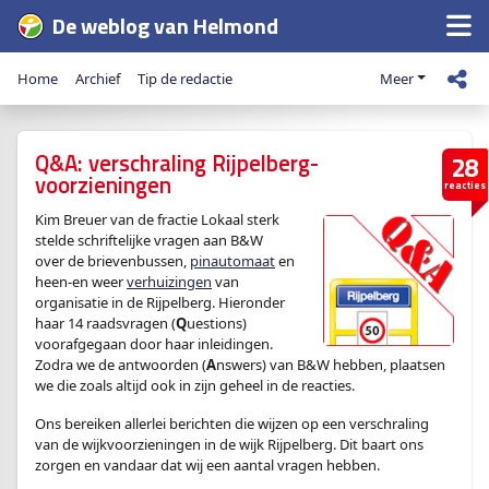
De weblog van Helmond
Home
Archief
Tip de redactie
Meer
Q&A: verschraling Rijpelberg-
28
voorzieningen
reacties
Kim Breuer van de fractie Lokaal sterk
stelde schriftelijke vragen aan B&W
over de brievenbussen,
pinautomaat
en
heen-en weer
verhuizingen
van
organisatie in de Rijpelberg. Hieronder
haar 14 raadsvragen (
Q
uestions)
voorafgegaan door haar inleidingen.
Zodra we de antwoorden (
A
nswers) van B&W hebben, plaatsen
we die zoals altijd ook in zijn geheel in de reacties.
Ons bereiken allerlei berichten die wijzen op een verschraling
van de wijkvoorzieningen in de wijk Rijpelberg. Dit baart ons
zorgen en vandaar dat wij een aantal vragen hebben.