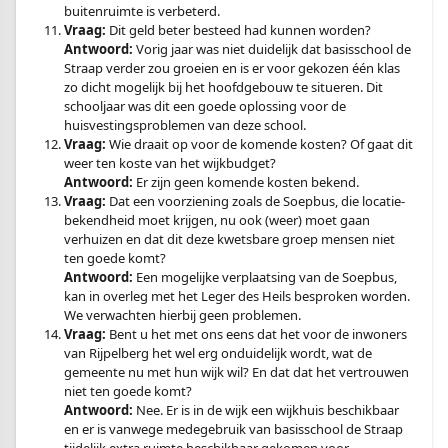
buitenruimte is verbeterd.
Vraag:
Dit geld beter besteed had kunnen worden?
Antwoord:
Vorig jaar was niet duidelijk dat basisschool de
Straap verder zou groeien en is er voor gekozen één klas
zo dicht mogelijk bij het hoofdgebouw te situeren. Dit
schooljaar was dit een goede oplossing voor de
huisvestingsproblemen van deze school.
Vraag:
Wie draait op voor de komende kosten? Of gaat dit
weer ten koste van het wijkbudget?
Antwoord:
Er zijn geen komende kosten bekend.
Vraag:
Dat een voorziening zoals de Soepbus, die locatie-
bekendheid moet krijgen, nu ook (weer) moet gaan
verhuizen en dat dit deze kwetsbare groep mensen niet
ten goede komt?
Antwoord:
Een mogelijke verplaatsing van de Soepbus,
kan in overleg met het Leger des Heils besproken worden.
We verwachten hierbij geen problemen.
Vraag:
Bent u het met ons eens dat het voor de inwoners
van Rijpelberg het wel erg onduidelijk wordt, wat de
gemeente nu met hun wijk wil? En dat dat het vertrouwen
niet ten goede komt?
Antwoord:
Nee. Er is in de wijk een wijkhuis beschikbaar
en er is vanwege medegebruik van basisschool de Straap