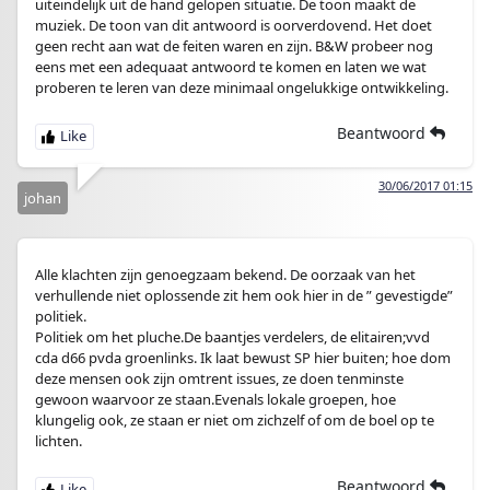
uiteindelijk uit de hand gelopen situatie. De toon maakt de
muziek. De toon van dit antwoord is oorverdovend. Het doet
geen recht aan wat de feiten waren en zijn. B&W probeer nog
eens met een adequaat antwoord te komen en laten we wat
proberen te leren van deze minimaal ongelukkige ontwikkeling.
Beantwoord
30/06/2017 01:15
johan
Alle klachten zijn genoegzaam bekend. De oorzaak van het
verhullende niet oplossende zit hem ook hier in de ” gevestigde”
politiek.
Politiek om het pluche.De baantjes verdelers, de elitairen;vvd
cda d66 pvda groenlinks. Ik laat bewust SP hier buiten; hoe dom
deze mensen ook zijn omtrent issues, ze doen tenminste
gewoon waarvoor ze staan.Evenals lokale groepen, hoe
klungelig ook, ze staan er niet om zichzelf of om de boel op te
lichten.
Beantwoord