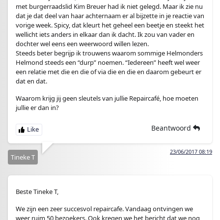
met burgerraadslid Kim Breuer had ik niet gelegd. Maar ik zie nu
dat je dat deel van haar achternaam er al bijzette in je reactie van
vorige week. Spicy, dat kleurt het geheel een beetje en steekt het
wellicht iets anders in elkaar dan ik dacht. Ik zou van vader en
dochter wel eens een weerwoord willen lezen.
Steeds beter begrijp ik trouwens waarom sommige Helmonders
Helmond steeds een “durp” noemen. “Iedereen” heeft wel weer
een relatie met die en die of via die en die en daarom gebeurt er
dat en dat.
Waarom krijg jij geen sleutels van jullie Repaircafé, hoe moeten
jullie er dan in?
Beantwoord
23/06/2017 08:19
Tineke T
Beste Tineke T,
We zijn een zeer succesvol repaircafe. Vandaag ontvingen we
weer ruim 50 bezoekers. Ook kregen we het bericht dat we nog