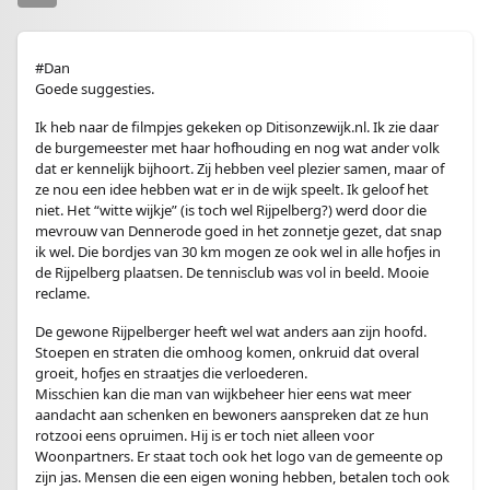
#Dan
Goede suggesties.
Ik heb naar de filmpjes gekeken op Ditisonzewijk.nl. Ik zie daar
de burgemeester met haar hofhouding en nog wat ander volk
dat er kennelijk bijhoort. Zij hebben veel plezier samen, maar of
ze nou een idee hebben wat er in de wijk speelt. Ik geloof het
niet. Het “witte wijkje” (is toch wel Rijpelberg?) werd door die
mevrouw van Dennerode goed in het zonnetje gezet, dat snap
ik wel. Die bordjes van 30 km mogen ze ook wel in alle hofjes in
de Rijpelberg plaatsen. De tennisclub was vol in beeld. Mooie
reclame.
De gewone Rijpelberger heeft wel wat anders aan zijn hoofd.
Stoepen en straten die omhoog komen, onkruid dat overal
groeit, hofjes en straatjes die verloederen.
Misschien kan die man van wijkbeheer hier eens wat meer
aandacht aan schenken en bewoners aanspreken dat ze hun
rotzooi eens opruimen. Hij is er toch niet alleen voor
Woonpartners. Er staat toch ook het logo van de gemeente op
zijn jas. Mensen die een eigen woning hebben, betalen toch ook