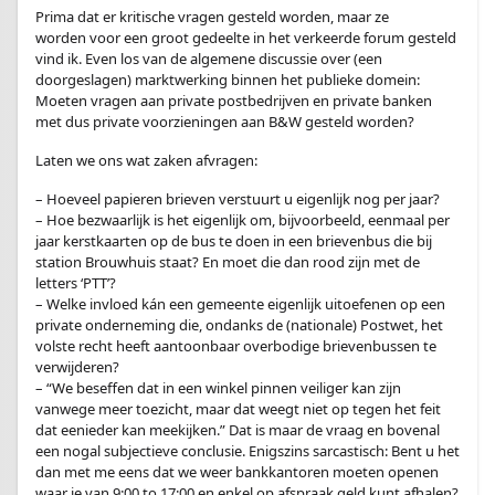
Prima dat er kritische vragen gesteld worden, maar ze
worden voor een groot gedeelte in het verkeerde forum gesteld
vind ik. Even los van de algemene discussie over (een
doorgeslagen) marktwerking binnen het publieke domein:
Moeten vragen aan private postbedrijven en private banken
met dus private voorzieningen aan B&W gesteld worden?
Laten we ons wat zaken afvragen:
– Hoeveel papieren brieven verstuurt u eigenlijk nog per jaar?
– Hoe bezwaarlijk is het eigenlijk om, bijvoorbeeld, eenmaal per
jaar kerstkaarten op de bus te doen in een brievenbus die bij
station Brouwhuis staat? En moet die dan rood zijn met de
letters ‘PTT’?
– Welke invloed kán een gemeente eigenlijk uitoefenen op een
private onderneming die, ondanks de (nationale) Postwet, het
volste recht heeft aantoonbaar overbodige brievenbussen te
verwijderen?
– “We beseffen dat in een winkel pinnen veiliger kan zijn
vanwege meer toezicht, maar dat weegt niet op tegen het feit
dat eenieder kan meekijken.” Dat is maar de vraag en bovenal
een nogal subjectieve conclusie. Enigszins sarcastisch: Bent u het
dan met me eens dat we weer bankkantoren moeten openen
waar je van 9:00 to 17:00 en enkel op afspraak geld kunt afhalen?