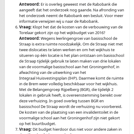
Antwoord:
Er is overleg geweest met de Rabobank die
aangeeft dat het onderzoek nog gaande. Na afronding van
het onderzoek neemt de Rabobank een besluit. Voor meer
informatie verwijzen wij u naar de Rabobank.
Vraag:
Klopt het dat de kosten van de verbouwing van de
Torelaar gekort zijn op het wijkbudget van 2016?
Antwoord:
Wegens leerlingengroei van basisschool de
Straap is extra ruimte noodzakelijk. Om de Straap niet met
twee dislocaties te laten werken en om het wijkhuis te
situeren op één locatie is het plan ontstaan om basisschool
de Straap tijdelijk gebruik te laten maken van drie lokalen
van de voormalige basisschool aan het Groningenhof, in
afwachting van de uitwerking van het
Integraal Huisvestingsplan (IHP). Daarmee komt de ruimte
in de Brem weer volledig beschikbaar voor het wijkhuis.
Met de Belangengroep Rijpelberg (BGR), die tijdelijk 2
lokalen in gebruik heeft, is overeenstemming bereikt over
deze verhuizing. In goed overleg tussen BGR en
basisschool De Straap wordt de verhuizing nu voorbereid.
De kosten van de plaatsing van een invalidentoilet in de
voormalige school aan het Groningenhof zijn niet gekort
op het buurtbudget.
Vraag:
Dit budget hierdoor dus niet voor andere zaken in