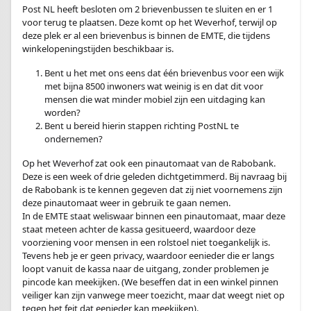
Post NL heeft besloten om 2 brievenbussen te sluiten en er 1
voor terug te plaatsen. Deze komt op het Weverhof, terwijl op
deze plek er al een brievenbus is binnen de EMTE, die tijdens
winkelopeningstijden beschikbaar is.
Bent u het met ons eens dat één brievenbus voor een wijk
met bijna 8500 inwoners wat weinig is en dat dit voor
mensen die wat minder mobiel zijn een uitdaging kan
worden?
Bent u bereid hierin stappen richting PostNL te
ondernemen?
Op het Weverhof zat ook een pinautomaat van de Rabobank.
Deze is een week of drie geleden dichtgetimmerd. Bij navraag bij
de Rabobank is te kennen gegeven dat zij niet voornemens zijn
deze pinautomaat weer in gebruik te gaan nemen.
In de EMTE staat weliswaar binnen een pinautomaat, maar deze
staat meteen achter de kassa gesitueerd, waardoor deze
voorziening voor mensen in een rolstoel niet toegankelijk is.
Tevens heb je er geen privacy, waardoor eenieder die er langs
loopt vanuit de kassa naar de uitgang, zonder problemen je
pincode kan meekijken. (We beseffen dat in een winkel pinnen
veiliger kan zijn vanwege meer toezicht, maar dat weegt niet op
tegen het feit dat eenieder kan meekijken).