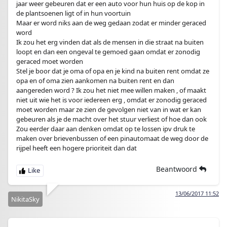
jaar weer gebeuren dat er een auto voor hun huis op de kop in
de plantsoenen ligt of in hun voortuin
Maar er word niks aan de weg gedaan zodat er minder geraced
word
Ik zou het erg vinden dat als de mensen in die straat na buiten
loopt en dan een ongeval te gemoed gaan omdat er zonodig
geraced moet worden
Stel je boor dat je oma of opa en je kind na buiten rent omdat ze
opa en of oma zien aankomen na buiten rent en dan
aangereden word ? Ik zou het niet mee willen maken , of maakt
niet uit wie het is voor iedereen erg , omdat er zonodig geraced
moet worden maar ze zien de gevolgen niet van in wat er kan
gebeuren als je de macht over het stuur verliest of hoe dan ook
Zou eerder daar aan denken omdat op te lossen ipv druk te
maken over brievenbussen of een pinautomaat de weg door de
rijpel heeft een hogere prioriteit dan dat
Beantwoord
13/06/2017 11:52
NikitaSky