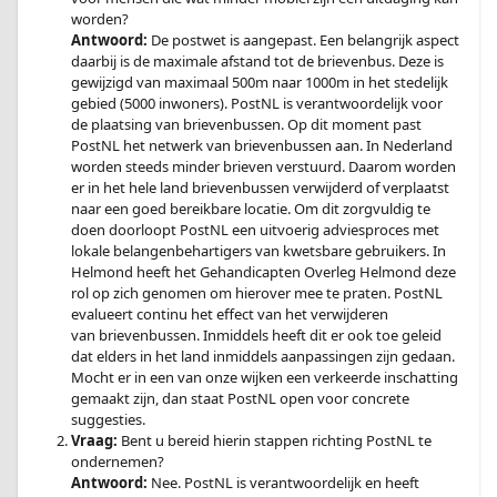
worden?
Antwoord:
De postwet is aangepast. Een belangrijk aspect
daarbij is de maximale afstand tot de brievenbus. Deze is
gewijzigd van maximaal 500m naar 1000m in het stedelijk
gebied (5000 inwoners). PostNL is verantwoordelijk voor
de plaatsing van brievenbussen. Op dit moment past
PostNL het netwerk van brievenbussen aan. In Nederland
worden steeds minder brieven verstuurd. Daarom worden
er in het hele land brievenbussen verwijderd of verplaatst
naar een goed bereikbare locatie. Om dit zorgvuldig te
doen doorloopt PostNL een uitvoerig adviesproces met
lokale belangenbehartigers van kwetsbare gebruikers. In
Helmond heeft het Gehandicapten Overleg Helmond deze
rol op zich genomen om hierover mee te praten. PostNL
evalueert continu het effect van het verwijderen
van brievenbussen. Inmiddels heeft dit er ook toe geleid
dat elders in het land inmiddels aanpassingen zijn gedaan.
Mocht er in een van onze wijken een verkeerde inschatting
gemaakt zijn, dan staat PostNL open voor concrete
suggesties.
Vraag:
Bent u bereid hierin stappen richting PostNL te
ondernemen?
Antwoord:
Nee. PostNL is verantwoordelijk en heeft