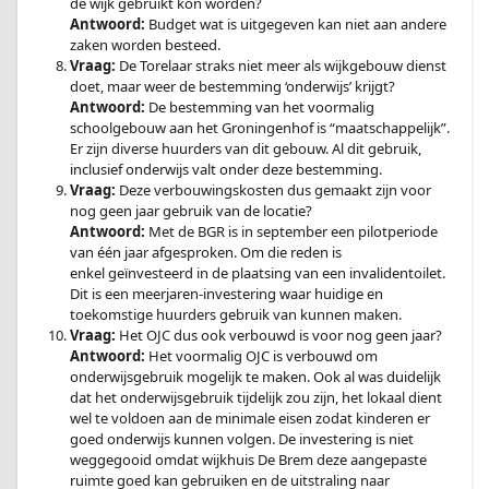
de wijk gebruikt kon worden?
Antwoord:
Budget wat is uitgegeven kan niet aan andere
zaken worden besteed.
Vraag:
De Torelaar straks niet meer als wijkgebouw dienst
doet, maar weer de bestemming ‘onderwijs’ krijgt?
Antwoord:
De bestemming van het voormalig
schoolgebouw aan het Groningenhof is “maatschappelijk”.
Er zijn diverse huurders van dit gebouw. Al dit gebruik,
inclusief onderwijs valt onder deze bestemming.
Vraag:
Deze verbouwingskosten dus gemaakt zijn voor
nog geen jaar gebruik van de locatie?
Antwoord:
Met de BGR is in september een pilotperiode
van één jaar afgesproken. Om die reden is
enkel geïnvesteerd in de plaatsing van een invalidentoilet.
Dit is een meerjaren-investering waar huidige en
toekomstige huurders gebruik van kunnen maken.
Vraag:
Het OJC dus ook verbouwd is voor nog geen jaar?
Antwoord:
Het voormalig OJC is verbouwd om
onderwijsgebruik mogelijk te maken. Ook al was duidelijk
dat het onderwijsgebruik tijdelijk zou zijn, het lokaal dient
wel te voldoen aan de minimale eisen zodat kinderen er
goed onderwijs kunnen volgen. De investering is niet
weggegooid omdat wijkhuis De Brem deze aangepaste
ruimte goed kan gebruiken en de uitstraling naar