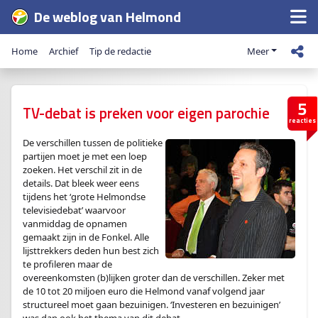
De weblog van Helmond
Home
Archief
Tip de redactie
Meer
5
TV-debat is preken voor eigen parochie
reacties
De verschillen tussen de politieke
partijen moet je met een loep
zoeken. Het verschil zit in de
details. Dat bleek weer eens
tijdens het ‘grote Helmondse
televisiedebat’ waarvoor
vanmiddag de opnamen
gemaakt zijn in de Fonkel. Alle
lijsttrekkers deden hun best zich
te profileren maar de
overeenkomsten (b)lijken groter dan de verschillen. Zeker met
de 10 tot 20 miljoen euro die Helmond vanaf volgend jaar
structureel moet gaan bezuinigen. ‘Investeren en bezuinigen’