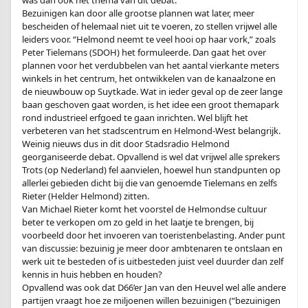
was dan ook het thema van dit debat.
Bezuinigen kan door alle grootse plannen wat later, meer
bescheiden of helemaal niet uit te voeren, zo stellen vrijwel alle
leiders voor. “Helmond neemt te veel hooi op haar vork,” zoals
Peter Tielemans (SDOH) het formuleerde. Dan gaat het over
plannen voor het verdubbelen van het aantal vierkante meters
winkels in het centrum, het ontwikkelen van de kanaalzone en
de nieuwbouw op Suytkade. Wat in ieder geval op de zeer lange
baan geschoven gaat worden, is het idee een groot themapark
rond industrieel erfgoed te gaan inrichten. Wel blijft het
verbeteren van het stadscentrum en Helmond-West belangrijk.
Weinig nieuws dus in dit door Stadsradio Helmond
georganiseerde debat. Opvallend is wel dat vrijwel alle sprekers
Trots (op Nederland) fel aanvielen, hoewel hun standpunten op
allerlei gebieden dicht bij die van genoemde Tielemans en zelfs
Rieter (Helder Helmond) zitten.
Van Michael Rieter komt het voorstel de Helmondse cultuur
beter te verkopen om zo geld in het laatje te brengen, bij
voorbeeld door het invoeren van toeristenbelasting. Ander punt
van discussie: bezuinig je meer door ambtenaren te ontslaan en
werk uit te besteden of is uitbesteden juist veel duurder dan zelf
kennis in huis hebben en houden?
Opvallend was ook dat D66’er Jan van den Heuvel wel alle andere
partijen vraagt hoe ze miljoenen willen bezuinigen (“bezuinigen