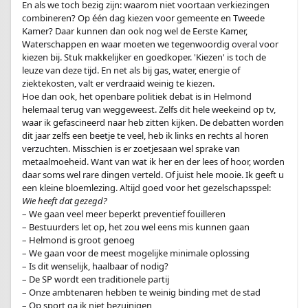
En als we toch bezig zijn: waarom niet voortaan verkiezingen
combineren? Op één dag kiezen voor gemeente en Tweede
Kamer? Daar kunnen dan ook nog wel de Eerste Kamer,
Waterschappen en waar moeten we tegenwoordig overal voor
kiezen bij. Stuk makkelijker en goedkoper. 'Kiezen' is toch de
leuze van deze tijd. En net als bij gas, water, energie of
ziektekosten, valt er verdraaid weinig te kiezen.
Hoe dan ook, het openbare politiek debat is in Helmond
helemaal terug van weggeweest. Zelfs dit hele weekeind op tv,
waar ik gefascineerd naar heb zitten kijken. De debatten worden
dit jaar zelfs een beetje te veel, heb ik links en rechts al horen
verzuchten. Misschien is er zoetjesaan wel sprake van
metaalmoeheid. Want van wat ik her en der lees of hoor, worden
daar soms wel rare dingen verteld. Of juist hele mooie. Ik geeft u
een kleine bloemlezing. Altijd goed voor het gezelschapsspel:
Wie heeft dat gezegd?
– We gaan veel meer beperkt preventief fouilleren
– Bestuurders let op, het zou wel eens mis kunnen gaan
– Helmond is groot genoeg
– We gaan voor de meest mogelijke minimale oplossing
– Is dit wenselijk, haalbaar of nodig?
– De SP wordt een traditionele partij
– Onze ambtenaren hebben te weinig binding met de stad
– Op sport ga ik niet bezuinigen