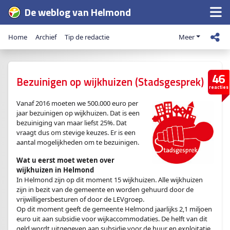
De weblog van Helmond
Home
Archief
Tip de redactie
Meer
46
Bezuinigen op wijkhuizen (Stadsgesprek)
reacties
Vanaf 2016 moeten we 500.000 euro per
jaar bezuinigen op wijkhuizen. Dat is een
bezuiniging van maar liefst 25%. Dat
vraagt dus om stevige keuzes. Er is een
aantal mogelijkheden om te bezuinigen.
Wat u eerst moet weten over
wijkhuizen in Helmond
In Helmond zijn op dit moment 15 wijkhuizen. Alle wijkhuizen
zijn in bezit van de gemeente en worden gehuurd door de
vrijwilligersbesturen of door de LEVgroep.
Op dit moment geeft de gemeente Helmond jaarlijks 2,1 miljoen
euro uit aan subsidie voor wijkaccommodaties. De helft van dit
geld wordt uitgegeven aan subsidie voor de huur en exploitatie