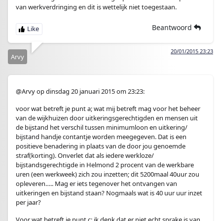
van werkverdringing en dit is wettelijk niet toegestaan.
Beantwoord
20/01/2015 23:23
Arvy
@Arvy op dinsdag 20 januari 2015 om 23:23:
voor wat betreft je punt a; wat mij betreft mag voor het beheer
van de wijkhuizen door uitkeringsgerechtigden en mensen uit
de bijstand het verschil tussen minimumloon en uitkering/
bijstand handje contantje worden meegegeven. Dat is een
positieve benadering in plaats van de door jou genoemde
straf(korting). Onverlet dat als iedere werkloze/
bijstandsgerechtigde in Helmond 2 procent van de werkbare
uren (een werkweek) zich zou inzetten; dit 5200maal 40uur zou
opleveren….. Mag er iets tegenover het ontvangen van
uitkeringen en bijstand staan? Nogmaals wat is 40 uur uur inzet
per jaar?
Voor wat betreft je punt c: ik denk dat er niet echt sprake is van