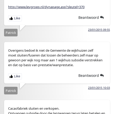
http://www.levgroep.nl/dynapage.asp?sleutel=370
Beantwoord
23/01/2015 09:55
Patrick
Overigens bedoel ik niet de Gemeente de wijkhuizen zelf
moet sluiten/fuseren dat lossen de beheerders zelf maar op
gewoon per wijk nog maar aan 1 wijkhuis subsidie verstrekken
en dat op basis van prestatie/wanprestatie.
Beantwoord
23/01/2015 10:03
Patrick
Cacaofabriek sluiten en verkopen.
Ontvangen subsidie door die lapzwansen terug laten betalen en