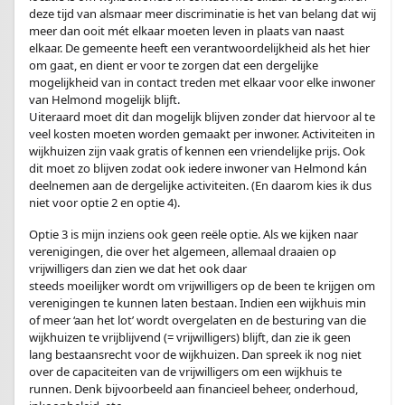
deze tijd van alsmaar meer discriminatie is het van belang dat wij
meer dan ooit mét elkaar moeten leven in plaats van naast
elkaar. De gemeente heeft een verantwoordelijkheid als het hier
om gaat, en dient er voor te zorgen dat een dergelijke
mogelijkheid van in contact treden met elkaar voor elke inwoner
van Helmond mogelijk blijft.
Uiteraard moet dit dan mogelijk blijven zonder dat hiervoor al te
veel kosten moeten worden gemaakt per inwoner. Activiteiten in
wijkhuizen zijn vaak gratis of kennen een vriendelijke prijs. Ook
dit moet zo blijven zodat ook iedere inwoner van Helmond kán
deelnemen aan de dergelijke activiteiten. (En daarom kies ik dus
niet voor optie 2 en optie 4).
Optie 3 is mijn inziens ook geen reële optie. Als we kijken naar
verenigingen, die over het algemeen, allemaal draaien op
vrijwilligers dan zien we dat het ook daar
steeds moeilijker wordt om vrijwilligers op de been te krijgen om
verenigingen te kunnen laten bestaan. Indien een wijkhuis min
of meer ‘aan het lot’ wordt overgelaten en de besturing van die
wijkhuizen te vrijblijvend (= vrijwilligers) blijft, dan zie ik geen
lang bestaansrecht voor de wijkhuizen. Dan spreek ik nog niet
over de capaciteiten van de vrijwilligers om een wijkhuis te
runnen. Denk bijvoorbeeld aan financieel beheer, onderhoud,