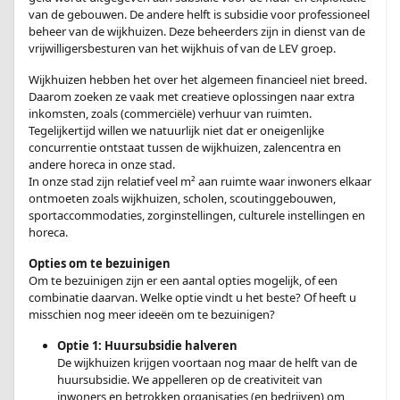
van de gebouwen. De andere helft is subsidie voor professioneel
beheer van de wijkhuizen. Deze beheerders zijn in dienst van de
vrijwilligersbesturen van het wijkhuis of van de LEV groep.
Wijkhuizen hebben het over het algemeen financieel niet breed.
Daarom zoeken ze vaak met creatieve oplossingen naar extra
inkomsten, zoals (commerciële) verhuur van ruimten.
Tegelijkertijd willen we natuurlijk niet dat er oneigenlijke
concurrentie ontstaat tussen de wijkhuizen, zalencentra en
andere horeca in onze stad.
In onze stad zijn relatief veel m² aan ruimte waar inwoners elkaar
ontmoeten zoals wijkhuizen, scholen, scoutinggebouwen,
sportaccommodaties, zorginstellingen, culturele instellingen en
horeca.
Opties om te bezuinigen
Om te bezuinigen zijn er een aantal opties mogelijk, of een
combinatie daarvan. Welke optie vindt u het beste? Of heeft u
misschien nog meer ideeën om te bezuinigen?
Optie 1: Huursubsidie halveren
De wijkhuizen krijgen voortaan nog maar de helft van de
huursubsidie. We appelleren op de creativiteit van
inwoners en betrokken organisaties (en bedrijven) om