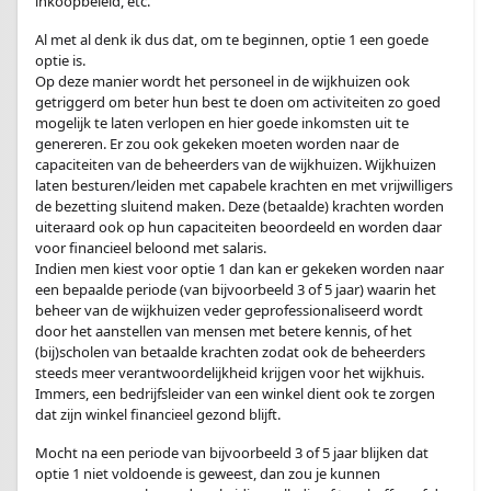
inkoopbeleid, etc.
Al met al denk ik dus dat, om te beginnen, optie 1 een goede
optie is.
Op deze manier wordt het personeel in de wijkhuizen ook
getriggerd om beter hun best te doen om activiteiten zo goed
mogelijk te laten verlopen en hier goede inkomsten uit te
genereren. Er zou ook gekeken moeten worden naar de
capaciteiten van de beheerders van de wijkhuizen. Wijkhuizen
laten besturen/leiden met capabele krachten en met vrijwilligers
de bezetting sluitend maken. Deze (betaalde) krachten worden
uiteraard ook op hun capaciteiten beoordeeld en worden daar
voor financieel beloond met salaris.
Indien men kiest voor optie 1 dan kan er gekeken worden naar
een bepaalde periode (van bijvoorbeeld 3 of 5 jaar) waarin het
beheer van de wijkhuizen veder geprofessionaliseerd wordt
door het aanstellen van mensen met betere kennis, of het
(bij)scholen van betaalde krachten zodat ook de beheerders
steeds meer verantwoordelijkheid krijgen voor het wijkhuis.
Immers, een bedrijfsleider van een winkel dient ook te zorgen
dat zijn winkel financieel gezond blijft.
Mocht na een periode van bijvoorbeeld 3 of 5 jaar blijken dat
optie 1 niet voldoende is geweest, dan zou je kunnen