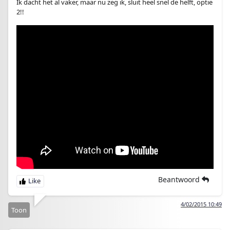
Ik dacht het al vaker, maar nu zeg ik, sluit heel snel de helft, optie
2!!
Beantwoord
4/02/2015 10:49
Toon