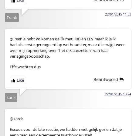
22/01/2015 11:53
Frank
@Peer je hebt volkomen gelijk met JiBB en LEV maar ik ja ik
had als eerste gereageerd op wethoudster, maar die zwijgt weer
over mijn opmerking over “het dik aanzetten” van haar
verlagingsboodschap.
Effe wachten dus
Beantwoord
22/01/2015 13:24
karel
@karel:
Excuus voor de late reactie; we hadden niet gelijk gezien dat je
een vraag aan de gemeente (wethouder) stelt.