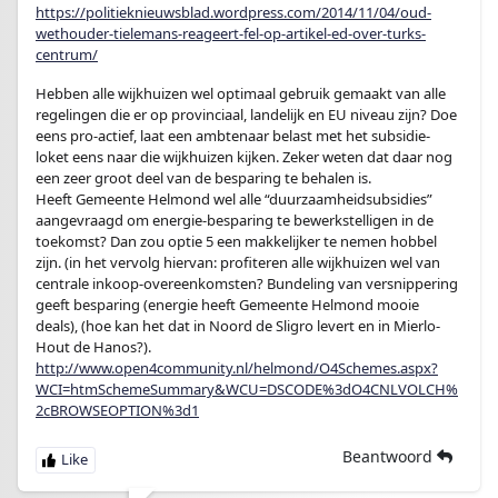
https://politieknieuwsblad.wordpress.com/2014/11/04/oud-
wethouder-tielemans-reageert-fel-op-artikel-ed-over-turks-
centrum/
Hebben alle wijkhuizen wel optimaal gebruik gemaakt van alle
regelingen die er op provinciaal, landelijk en EU niveau zijn? Doe
eens pro-actief, laat een ambtenaar belast met het subsidie-
loket eens naar die wijkhuizen kijken. Zeker weten dat daar nog
een zeer groot deel van de besparing te behalen is.
Heeft Gemeente Helmond wel alle “duurzaamheidsubsidies”
aangevraagd om energie-besparing te bewerkstelligen in de
toekomst? Dan zou optie 5 een makkelijker te nemen hobbel
zijn. (in het vervolg hiervan: profiteren alle wijkhuizen wel van
centrale inkoop-overeenkomsten? Bundeling van versnippering
geeft besparing (energie heeft Gemeente Helmond mooie
deals), (hoe kan het dat in Noord de Sligro levert en in Mierlo-
Hout de Hanos?).
http://www.open4community.nl/helmond/O4Schemes.aspx?
WCI=htmSchemeSummary&WCU=DSCODE%3dO4CNLVOLCH%
2cBROWSEOPTION%3d1
Beantwoord