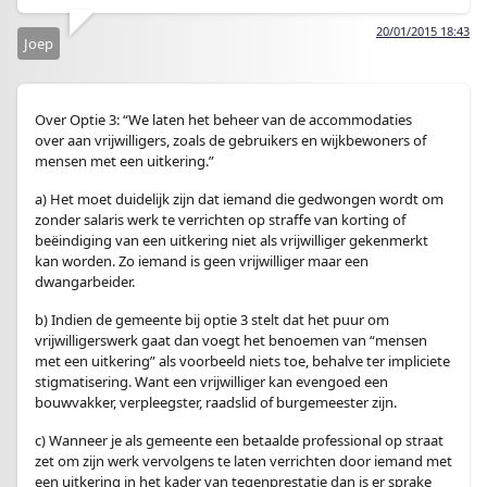
20/01/2015 18:43
Joep
Over Optie 3: “We laten het beheer van de accommodaties
over aan vrijwilligers, zoals de gebruikers en wijkbewoners of
mensen met een uitkering.”
a) Het moet duidelijk zijn dat iemand die gedwongen wordt om
zonder salaris werk te verrichten op straffe van korting of
beëindiging van een uitkering niet als vrijwilliger gekenmerkt
kan worden. Zo iemand is geen vrijwilliger maar een
dwangarbeider.
b) Indien de gemeente bij optie 3 stelt dat het puur om
vrijwilligerswerk gaat dan voegt het benoemen van “mensen
met een uitkering” als voorbeeld niets toe, behalve ter impliciete
stigmatisering. Want een vrijwilliger kan evengoed een
bouwvakker, verpleegster, raadslid of burgemeester zijn.
c) Wanneer je als gemeente een betaalde professional op straat
zet om zijn werk vervolgens te laten verrichten door iemand met
een uitkering in het kader van tegenprestatie dan is er sprake