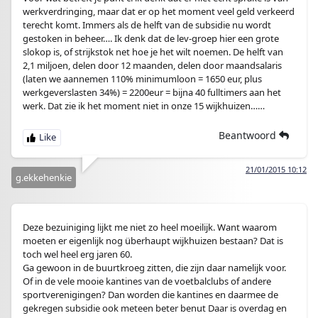
werkverdringing, maar dat er op het moment veel geld verkeerd
terecht komt. Immers als de helft van de subsidie nu wordt
gestoken in beheer…. Ik denk dat de lev-groep hier een grote
slokop is, of strijkstok net hoe je het wilt noemen. De helft van
2,1 miljoen, delen door 12 maanden, delen door maandsalaris
(laten we aannemen 110% minimumloon = 1650 eur, plus
werkgeverslasten 34%) = 2200eur = bijna 40 fulltimers aan het
werk. Dat zie ik het moment niet in onze 15 wijkhuizen……
Beantwoord
21/01/2015 10:12
g.ekkehenkie
Deze bezuiniging lijkt me niet zo heel moeilijk. Want waarom
moeten er eigenlijk nog überhaupt wijkhuizen bestaan? Dat is
toch wel heel erg jaren 60.
Ga gewoon in de buurtkroeg zitten, die zijn daar namelijk voor.
Of in de vele mooie kantines van de voetbalclubs of andere
sportverenigingen? Dan worden die kantines en daarmee de
gekregen subsidie ook meteen beter benut Daar is overdag en