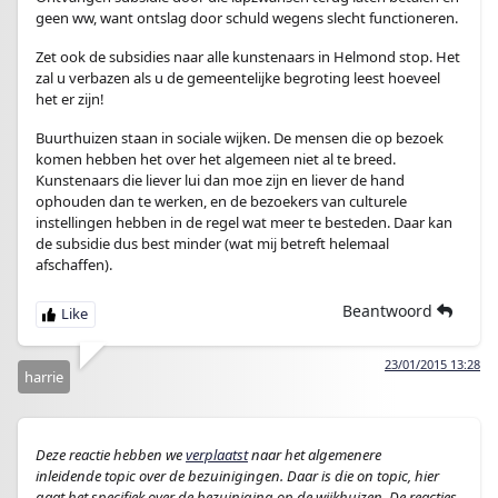
geen ww, want ontslag door schuld wegens slecht functioneren.
Zet ook de subsidies naar alle kunstenaars in Helmond stop. Het
zal u verbazen als u de gemeentelijke begroting leest hoeveel
het er zijn!
Buurthuizen staan in sociale wijken. De mensen die op bezoek
komen hebben het over het algemeen niet al te breed.
Kunstenaars die liever lui dan moe zijn en liever de hand
ophouden dan te werken, en de bezoekers van culturele
instellingen hebben in de regel wat meer te besteden. Daar kan
de subsidie dus best minder (wat mij betreft helemaal
afschaffen).
Beantwoord
23/01/2015 13:28
harrie
Deze reactie hebben we
verplaatst
naar het algemenere
inleidende topic over de bezuinigingen. Daar is die on topic, hier
gaat het specifiek over de bezuiniging op de wijkhuizen. De reacties