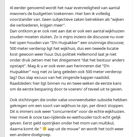
Al eerder genoemd wordt het naar evenredigheid van aantal
inwoners de budgetten toekennen. Hier ben ik volledig
voorstander van. Geen subjectieve zaken betrekken als “wijken
die verloederen, krijgen meer”.
Dan ontkom je er ook niet aan dat er ook een aantal wijkhuizen
zouden moeten sluiten. Zo is mijns inziens de discussie nu over
het open houden van “D’n Huijsakker” een onzinnige discussie;
500 meter verderop ligt het wijkhuis, dus een tweede locatie
kost gewoon weer huur. Dus politiek Hellemond laat je niet
onder druk zetten met het dreigement “dat het bestuur anders
opstapt”. Mag ik u er ook even aan herinneren dat “D’n
Huijsakker” nog niet zo lang geleden ook 500 meter verderop
lag? Dus slap excuus van het zingende kapper-raadslid.
Raadsleden: hier ligt binnen nu en twee weken de eerste kans
om de eerste besparing door te voeren/ of teveel uit te geven.
Ook stichtingen die onder valse voorwendselen subsidie hebben
gekregen om een soort van wijkhuis te zijn, per direct stoppen.
Dit is immers ook weer “concurrentie” voor de echte wijkhuizen.
Hier moet ik onze taxi-rijdende ex-wethouder toch echt gelijk
geven. Eerst geld opstrijken onder het mom van multikul,
daarna komt de ”
aap uit de mouw” en wordt het toch weer
een andere doelgroep.