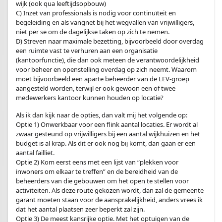
wijk (ook qua leeftijdsopbouw)
C) Inzet van professionals is nodig voor continuïteit en
begeleiding en als vangnet bij het wegvallen van vrijwilligers,
niet per se om de dagelijkse taken op zich te nemen.
D) Streven naar maximale bezetting, bijvoorbeeld door overdag
een ruimte vast te verhuren aan een organisatie
(kantoorfunctie), die dan ook meteen de verantwoordelijkheid
voor beheer en openstelling overdag op zich neemt. Waarom
moet bijvoorbeeld een aparte beheerder van de LEV-groep
aangesteld worden, terwijl er ook gewoon een of twee
medewerkers kantoor kunnen houden op locatie?
Als ik dan kijk naar de opties, dan valt mij het volgende op:
Optie 1) Onwerkbaar voor een flink aantal locaties. Er wordt al
zwaar gesteund op vrijwilligers bij een aantal wijkhuizen en het
budget is al krap. Als dit er ook nog bij komt, dan gaan er een
aantal failliet.
Optie 2) Kom eerst eens met een lijst van “plekken voor
inwoners om elkaar te treffen” en de bereidheid van de
beheerders van die gebouwen om het open te stellen voor
activiteiten. Als deze route gekozen wordt, dan zal de gemeente
garant moeten staan voor de aansprakelijkheid, anders vrees ik
dat het aantal plaatsen zeer beperkt zal zijn.
Optie 3) De meest kansrijke optie. Met het optuigen van de