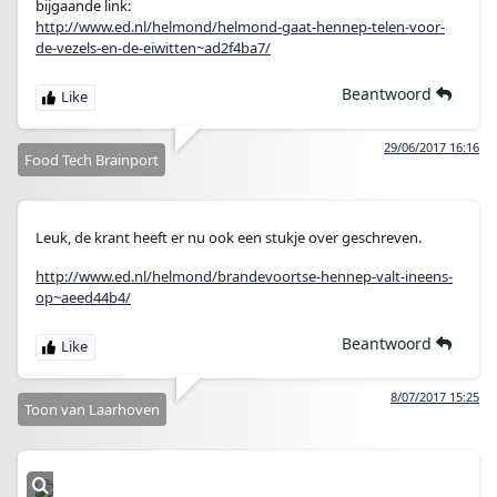
bijgaande link:
http://www.ed.nl/helmond/helmond-gaat-hennep-telen-voor-
de-vezels-en-de-eiwitten~ad2f4ba7/
Beantwoord
29/06/2017 16:16
Food Tech Brainport
Leuk, de krant heeft er nu ook een stukje over geschreven.
http://www.ed.nl/helmond/brandevoortse-hennep-valt-ineens-
op~aeed44b4/
Beantwoord
8/07/2017 15:25
Toon van Laarhoven