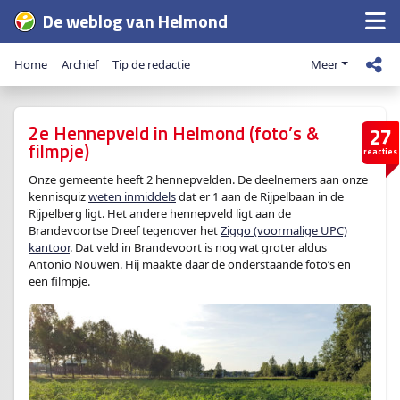
De weblog van Helmond
Home
Archief
Tip de redactie
Meer
2e Hennepveld in Helmond (foto’s &
27
filmpje)
reacties
Onze gemeente heeft 2 hennepvelden. De deelnemers aan onze
kennisquiz
weten inmiddels
dat er 1 aan de Rijpelbaan in de
Rijpelberg ligt. Het andere hennepveld ligt aan de
Brandevoortse Dreef tegenover het
Ziggo (voormalige UPC)
kantoor
. Dat veld in Brandevoort is nog wat groter aldus
Antonio Nouwen. Hij maakte daar de onderstaande foto’s en
een filmpje.