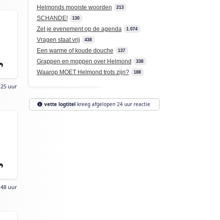
Helmonds mooiste woorden
213
SCHANDE!
130
Zet je evenement op de agenda
1.074
Vragen staat vrij
438
Een warme of koude douche
137
Grappen en moppen over Helmond
338
Waarop MOET Helmond trots zijn?
188
:25 uur
vette logtitel
kreeg afgelopen 24 uur reactie
:48 uur