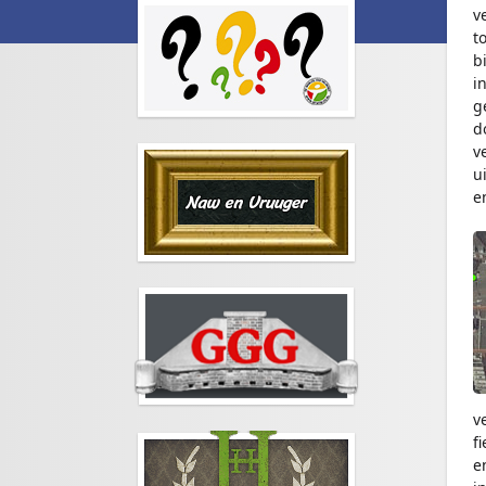
v
t
b
i
g
d
v
u
e
v
f
e