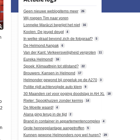
Geen nieuwe weblogitems meer
26
Wij roepen Tim naar voren
Lonneke Maráczi begrijpt het niet
16
Koolen: De jeugd deugt
4
n
In welke straat bevond zich de fotograaf?
5
De Helmond Aanpak
6
Van der Kant: Verkeersveiligheid vergroten
11
Eureka Helmond!
16
Spoek: Klimaattrein tot stilstand?
22
Brouwers: Kansen in Helmond
17
Helmonder gewond bij ongeluk op de A270
3
Politie rijdt achtervolgde auto klem
9
30 Maanden cel voor poging doodslag in AH XL
18
p
Rieter: Spookhuizen zonder kermis
14
 2
De Moeite waard!
4
Alana ging terug in de tijd
2
Brand in container in appartementencomplex
4
en
Grote hennepplantage aangetroffen
5
Kunnen gewone Helmonders nog wel huren?
29