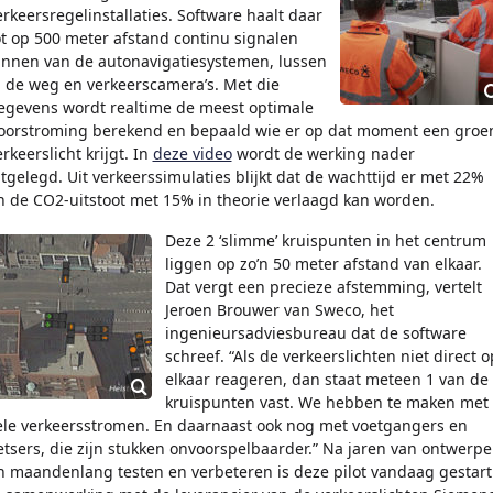
erkeersregelinstallaties. Software haalt daar
ot op 500 meter afstand continu signalen
innen van de autonavigatiesystemen, lussen
n de weg en verkeerscamera’s. Met die
egevens wordt realtime de meest optimale
oorstroming berekend en bepaald wie er op dat moment een groe
erkeerslicht krijgt. In
deze video
wordt de werking nader
itgelegd. Uit verkeerssimulaties blijkt dat de wachttijd er met 22%
n de CO2-uitstoot met 15% in theorie verlaagd kan worden.
Deze 2 ‘slimme’ kruispunten in het centrum
liggen op zo’n 50 meter afstand van elkaar.
Dat vergt een precieze afstemming, vertelt
Jeroen Brouwer van Sweco, het
ingenieursadviesbureau dat de software
schreef. “Als de verkeerslichten niet direct o
elkaar reageren, dan staat meteen 1 van de
kruispunten vast. We hebben te maken met
ele verkeersstromen. En daarnaast ook nog met voetgangers en
ietsers, die zijn stukken onvoorspelbaarder.” Na jaren van ontwerp
n maandenlang testen en verbeteren is deze pilot vandaag gestart