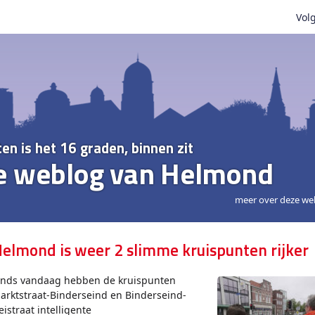
Volg
ten is het 16 graden, binnen zit
e weblog van Helmond
meer over deze we
elmond is weer 2 slimme kruispunten rijker
inds vandaag hebben de kruispunten
arktstraat-Binderseind en Binderseind-
eistraat intelligente