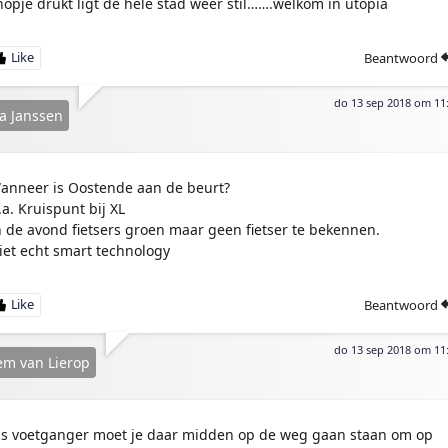
nopje drukt ligt de hele stad weer stil…….welkom in utopia
Beantwoord
do 13 sep 2018 om 11
a Janssen
anneer is Oostende aan de beurt?
.a. Kruispunt bij XL
n de avond fietsers groen maar geen fietser te bekennen.
iet echt smart technology
Beantwoord
do 13 sep 2018 om 11
em van Lierop
ls voetganger moet je daar midden op de weg gaan staan om op