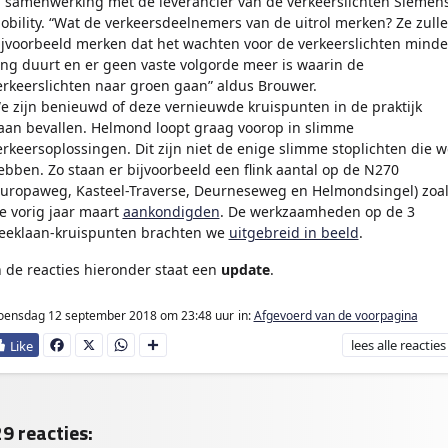
n samenwerking met de leverancier van de verkeerslichten Siemen
obility. “Wat de verkeersdeelnemers van de uitrol merken? Ze zull
ijvoorbeeld merken dat het wachten voor de verkeerslichten minde
ang duurt en er geen vaste volgorde meer is waarin de
erkeerslichten naar groen gaan” aldus Brouwer.
e zijn benieuwd of deze vernieuwde kruispunten in de praktijk
aan bevallen. Helmond loopt graag voorop in slimme
erkeersoplossingen. Dit zijn niet de enige slimme stoplichten die w
ebben. Zo staan er bijvoorbeeld een flink aantal op de N270
Europaweg, Kasteel-Traverse, Deurneseweg en Helmondsingel) zoa
e vorig jaar maart
aankondigden
. De werkzaamheden op de 3
eeklaan-kruispunten brachten we
uitgebreid in beeld
.
n de reacties hieronder staat een
update
.
oensdag 12 september 2018
om 23:48 uur
in:
Afgevoerd van de voorpagina
lees
alle reacties
Fa
X
W
D
ce
ha
e
bo
ts
l
ok
Ap
e
p
n
9 reacties: