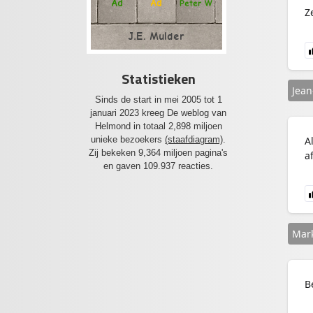
Ad
Ad
Peter W
Z
J.E. Mulder
Statistieken
Jean
Sinds de start in mei 2005 tot 1
januari 2023 kreeg De weblog van
Helmond in totaal 2,898 miljoen
unieke bezoekers
(staafdiagram)
.
A
Zij bekeken 9,364 miljoen pagina's
a
en gaven 109.937 reacties.
Mar
B