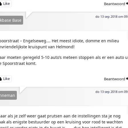
Beantwoord
do 13 sep 2018 om 09
kbase Base
poorstraat – Engelseweg…. Het meest idiote, domme en milieu
nvriendelijkste kruispunt van Helmond!
aar moeten geregeld 5-10 auto’s meteen stoppen als er een auto u
e Spoorstraat komt.
Beantwoord
do 13 sep 2018 om 09
nneman
aar als je zelf weer gaat prutsen aan de instellingen sta je nog
aak als enigste bestuurder op een kruising voor rood te wachten
erwijl er verder niets in de buurt is……..dus hoe intelligent is dat