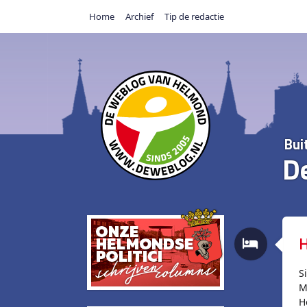
Home
Archief
Tip de redactie
Bui
D
H
S
M
H