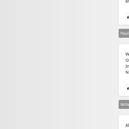
k
Paul
W
O
I
N
Will
A