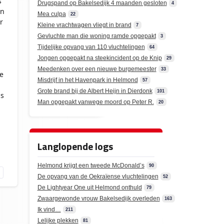
s
Drugspand op Bakelsedijk 4 maanden gesloten
4
en
Mea culpa
22
r
Kleine vrachtwagen vliegt in brand
7
Gevluchte man die woning ramde opgepakt
3
Tijdelijke opvang van 110 vluchtelingen
64
Jongen opgepakt na steekincident op de Knip
29
Meedenken over een nieuwe burgemeester
33
e
Misdrijf in het Havenpark in Helmond
57
Grote brand bij de Albert Heijn in Dierdonk
101
ls
Man opgepakt vanwege moord op Peter R.
20
Langlopende logs
Helmond krijgt een tweede McDonald’s
90
De opvang van de Oekraïense vluchtelingen
52
De Lightyear One uit Helmond onthuld
79
Zwaargewonde vrouw Bakelsedijk overleden
163
Ik vind…
211
Lelijke plekken
81