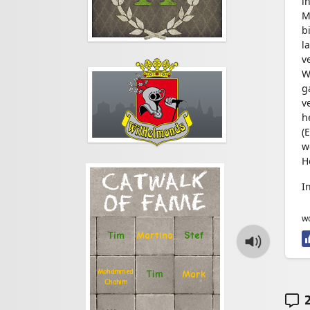
i
M
b
l
v
W
g
v
h
(
w
H
CATWALK
I
OF FAME
w
Stef
Tim
Martina
Mohammed
Tim
Mark
Chahim
2