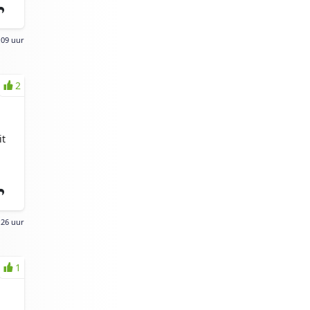
:09 uur
2
it
:26 uur
1