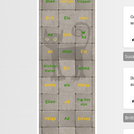
Mien
Stapper
dartjan
G
Erik
Hein
Els
w
Ad
Erik
Ad
Mien
Els
ad
Sus
Michael
Els
wilma
Rieter
I
a
Helga
els
wilma
fr@ boy
Ellen
Ad
slim
Brit
Solveg
Ad
Helga