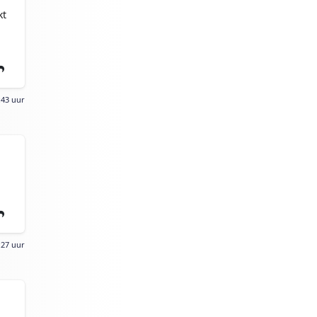
kt
:43 uur
:27 uur