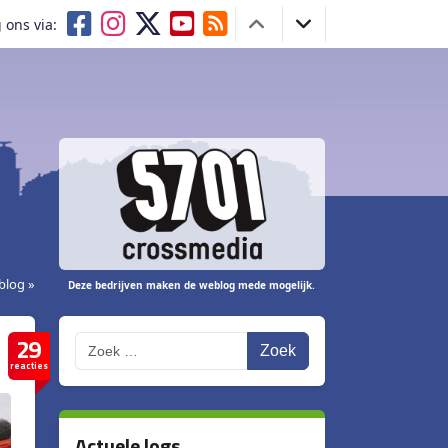
 ons via:
blog »
Deze bedrijven maken de weblog mede mogelijk.
29
Zoek
reacties
Actuele logs