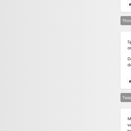
Thin
S
o
D
d
Twa
M
v
t