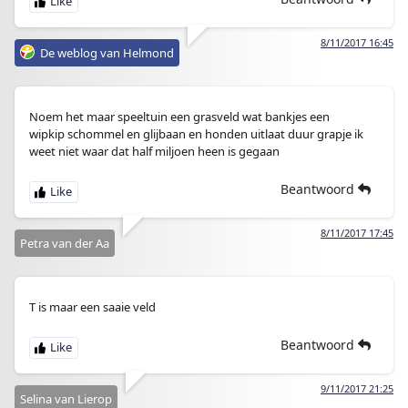
8/11/2017 16:45
De weblog van Helmond
Noem het maar speeltuin een grasveld wat bankjes een
wipkip schommel en glijbaan en honden uitlaat duur grapje ik
weet niet waar dat half miljoen heen is gegaan
Beantwoord
8/11/2017 17:45
Petra van der Aa
T is maar een saaie veld
Beantwoord
9/11/2017 21:25
Selina van Lierop