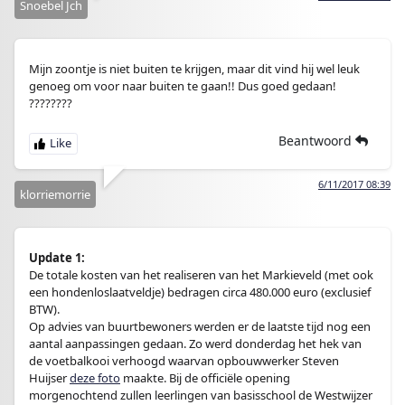
Snoebel Jch
Mijn zoontje is niet buiten te krijgen, maar dit vind hij wel leuk
genoeg om voor naar buiten te gaan!! Dus goed gedaan!
????????
Beantwoord
6/11/2017 08:39
klorriemorrie
Update 1:
De totale kosten van het realiseren van het Markieveld (met ook
een hondenloslaatveldje) bedragen circa 480.000 euro (exclusief
BTW).
Op advies van buurtbewoners werden er de laatste tijd nog een
aantal aanpassingen gedaan. Zo werd donderdag het hek van
de voetbalkooi verhoogd waarvan opbouwwerker Steven
Huijser
deze foto
maakte. Bij de officiële opening
morgenochtend zullen leerlingen van basisschool de Westwijzer