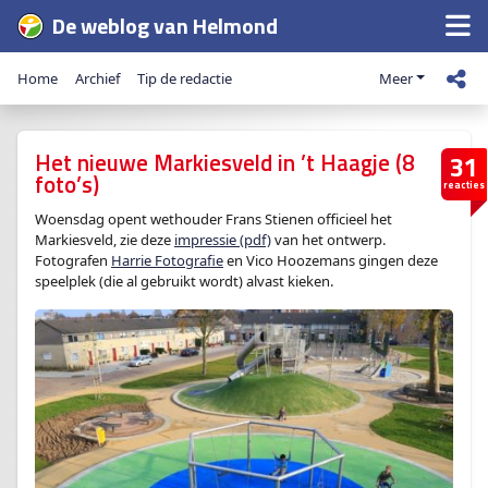
De weblog van Helmond
Home
Archief
Tip de redactie
Meer
Het nieuwe Markiesveld in ’t Haagje (8
31
foto’s)
reacties
Woensdag opent wethouder Frans Stienen officieel het
Markiesveld, zie deze
impressie (pdf)
van het ontwerp.
Fotografen
Harrie Fotografie
en Vico Hoozemans gingen deze
speelplek (die al gebruikt wordt) alvast kieken.