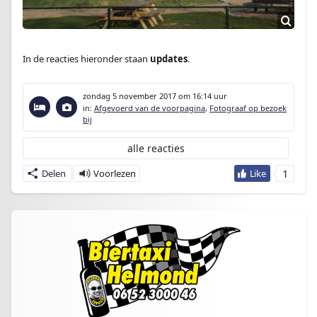
In de reacties hieronder staan
updates
.
zondag 5 november 2017
om 16:14 uur
in:
Afgevoerd van de voorpagina
,
Fotograaf op bezoek
bij
alle reacties
1
Delen