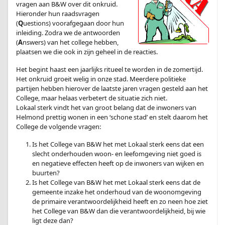
vragen aan B&W over dit onkruid.
Hieronder hun raadsvragen
(
Q
uestions) voorafgegaan door hun
inleiding. Zodra we de antwoorden
(
A
nswers) van het college hebben,
plaatsen we die ook in zijn geheel in de reacties.
Het begint haast een jaarlijks ritueel te worden in de zomertijd.
Het onkruid groeit welig in onze stad. Meerdere politieke
partijen hebben hierover de laatste jaren vragen gesteld aan het
College, maar helaas verbetert de situatie zich niet.
Lokaal sterk vindt het van groot belang dat de inwoners van
Helmond prettig wonen in een ‘schone stad’ en stelt daarom het
College de volgende vragen:
Is het College van B&W het met Lokaal sterk eens dat een
slecht onderhouden woon- en leefomgeving niet goed is
en negatieve effecten heeft op de inwoners van wijken en
buurten?
Is het College van B&W het met Lokaal sterk eens dat de
gemeente inzake het onderhoud van de woonomgeving
de primaire verantwoordelijkheid heeft en zo neen hoe ziet
het College van B&W dan die verantwoordelijkheid, bij wie
ligt deze dan?