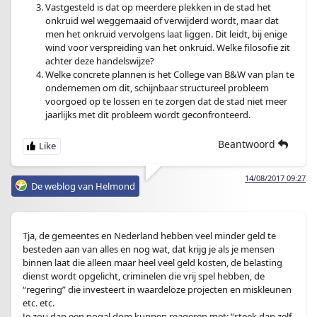
Vastgesteld is dat op meerdere plekken in de stad het
onkruid wel weggemaaid of verwijderd wordt, maar dat
men het onkruid vervolgens laat liggen. Dit leidt, bij enige
wind voor verspreiding van het onkruid. Welke filosofie zit
achter deze handelswijze?
Welke concrete plannen is het College van B&W van plan te
ondernemen om dit, schijnbaar structureel probleem
voorgoed op te lossen en te zorgen dat de stad niet meer
jaarlijks met dit probleem wordt geconfronteerd.
Beantwoord
14/08/2017 09:27
De weblog van Helmond
Tja, de gemeentes en Nederland hebben veel minder geld te
besteden aan van alles en nog wat, dat krijg je als je mensen
binnen laat die alleen maar heel veel geld kosten, de belasting
dienst wordt opgelicht, criminelen die vrij spel hebben, de
“regering” die investeert in waardeloze projecten en miskleunen
etc. etc.
Je zou dan een nogal dom kunnen reageren met: “steek dan zelf