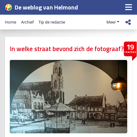
De weblog van Helmond
Home
Archief
Tip de redactie
Meer
19
In welke straat bevond zich de fotograaf?
reacties