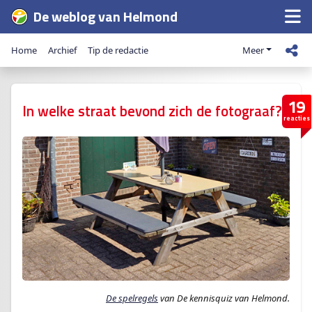
De weblog van Helmond
Home
Archief
Tip de redactie
Meer
19
In welke straat bevond zich de fotograaf?
reacties
De spelregels
van De kennisquiz van Helmond.­