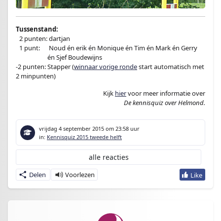
Tussenstand:
–
2 punten: dartjan
–
1 punt:
en
Noud én erik én Monique én Tim én Mark én Gerry
-1 punt:en
én Sjef Boudewijns
-2 punten: Stapper (
winnaar vorige ronde
start automatisch met
2 minpunten)
Kijk
hier
voor meer informatie over
De kennisquiz over Helmond.
vrijdag 4 september 2015
om 23:58 uur
in:
Kennisquiz 2015 tweede helft
alle reacties
Delen