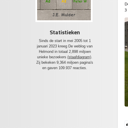
Ad
Ad
Peter W
D
3
J.E. Mulder
Statistieken
Sinds de start in mei 2005 tot 1
januari 2023 kreeg De weblog van
Helmond in totaal 2,898 miljoen
unieke bezoekers
(staafdiagram)
.
Zij bekeken 9,364 miljoen pagina's
en gaven 109.937 reacties.