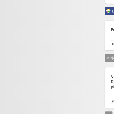
D
P
Mir
G
D
p