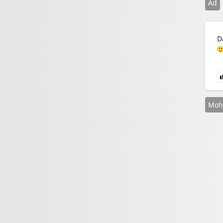
Ad
D
Moh