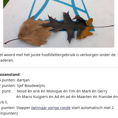
et woord met het juiste hoofdlettergebruik is verborgen onder de
laderen.
ussenstand:
4 punten: dartjan
2 punten: Sjef Boudewijns
1 punt:
en
Noud én erik én Monique én Tim én Mark én Gerry
1 punt:en
én Mario Kuijpers én Ad én ad én Maarten én Franske én
rk S.
2 punten: Stapper (
winnaar vorige ronde
start automatisch met 2
inpunten)