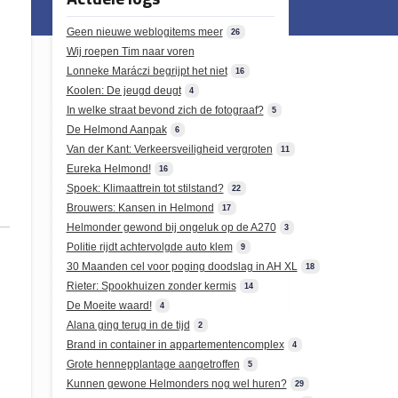
Geen nieuwe weblogitems meer
26
Wij roepen Tim naar voren
Lonneke Maráczi begrijpt het niet
16
Koolen: De jeugd deugt
4
In welke straat bevond zich de fotograaf?
5
De Helmond Aanpak
6
Van der Kant: Verkeersveiligheid vergroten
11
Eureka Helmond!
16
Spoek: Klimaattrein tot stilstand?
22
Brouwers: Kansen in Helmond
17
Helmonder gewond bij ongeluk op de A270
3
Politie rijdt achtervolgde auto klem
9
30 Maanden cel voor poging doodslag in AH XL
18
Rieter: Spookhuizen zonder kermis
14
De Moeite waard!
4
Alana ging terug in de tijd
2
Brand in container in appartementencomplex
4
Grote hennepplantage aangetroffen
5
Kunnen gewone Helmonders nog wel huren?
29