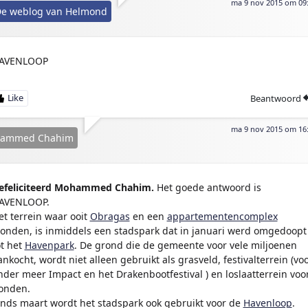
ma 9 nov 2015 om 09
e weblog van Helmond
AVENLOOP
Beantwoord
ma 9 nov 2015 om 16
ammed Chahim
efeliciteerd Mohammed Chahim.
Het goede antwoord is
AVENLOOP.
et terrein waar ooit
Obragas
en een
appartementencomplex
tonden, is inmiddels een stadspark dat in januari werd omgedoopt
ot het
Havenpark
. De grond die de gemeente voor vele miljoenen
ankocht, wordt niet alleen gebruikt als grasveld, festivalterrein (vo
nder meer Impact en het Drakenbootfestival ) en loslaatterrein voo
onden.
inds maart wordt het stadspark ook gebruikt voor de
Havenloop
.