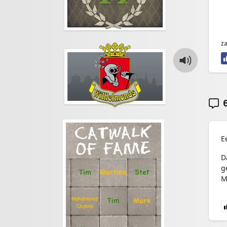
z
6
CATWALK
E
OF FAME
D
g
Stef
Tim
Martina
M
Mohammed
Tim
Mark
Chahim