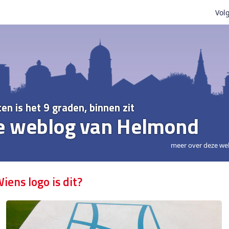
Volg
ten is het 9 graden, binnen zit
e weblog van Helmond
meer over deze we
iens logo is dit?