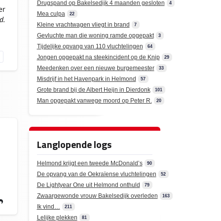
Drugspand op Bakelsedijk 4 maanden gesloten
4
er
Mea culpa
22
d.
Kleine vrachtwagen vliegt in brand
7
Gevluchte man die woning ramde opgepakt
3
Tijdelijke opvang van 110 vluchtelingen
64
Jongen opgepakt na steekincident op de Knip
29
Meedenken over een nieuwe burgemeester
33
Misdrijf in het Havenpark in Helmond
57
Grote brand bij de Albert Heijn in Dierdonk
101
Man opgepakt vanwege moord op Peter R.
20
Langlopende logs
Helmond krijgt een tweede McDonald’s
90
De opvang van de Oekraïense vluchtelingen
52
De Lightyear One uit Helmond onthuld
79
Zwaargewonde vrouw Bakelsedijk overleden
163
Ik vind…
211
Lelijke plekken
81