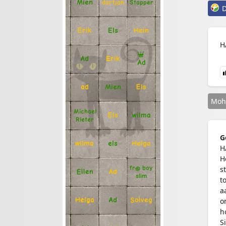
Mien
Stapper
dartjan
D
Erik
Hein
Els
H
Ad
Erik
Ad
Mien
Els
ad
Moh
Michael
Els
wilma
Rieter
G
Helga
els
wilma
H
H
fr@ boy
s
Ellen
Ad
slim
t
a
Solveg
Ad
Helga
o
h
S