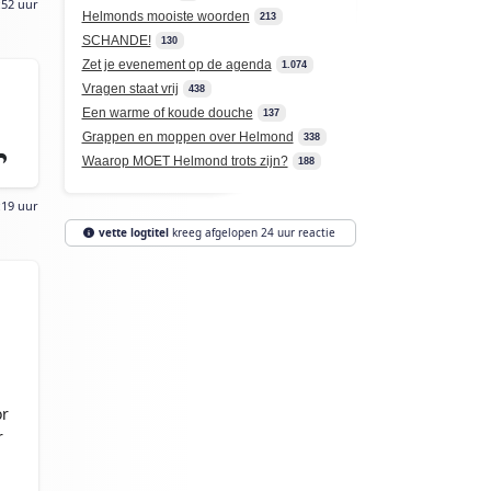
:52 uur
Helmonds mooiste woorden
213
SCHANDE!
130
Zet je evenement op de agenda
1.074
Vragen staat vrij
438
Een warme of koude douche
137
Grappen en moppen over Helmond
338
Waarop MOET Helmond trots zijn?
188
:19 uur
vette logtitel
kreeg afgelopen 24 uur reactie
or
r