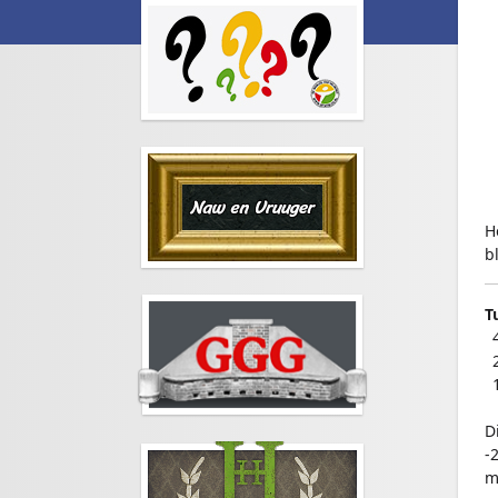
H
b
T
–
–
–
-
Di
-
m