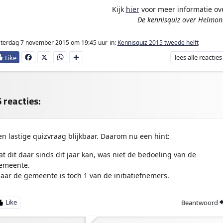
Kijk
hier
voor meer informatie ov
De kennisquiz over Helmon
aterdag 7 november 2015
om 19:45 uur
in:
Kennisquiz 2015 tweede helft
lees
alle reacties
Fa
X
W
D
ce
ha
e
bo
ts
l
ok
Ap
e
p
n
 reacties:
en lastige quizvraag blijkbaar. Daarom nu een hint:
at dit daar sinds dit jaar kan, was niet de bedoeling van de
emeente.
aar de gemeente is toch 1 van de initiatiefnemers.
Beantwoord