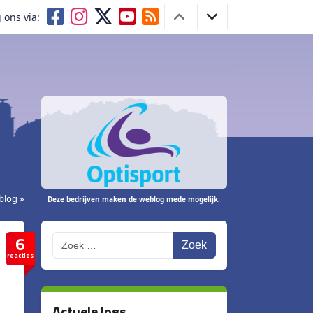
 ons via:
blog »
Deze bedrijven maken de weblog mede mogelijk.
6
Zoek
reacties
Actuele logs