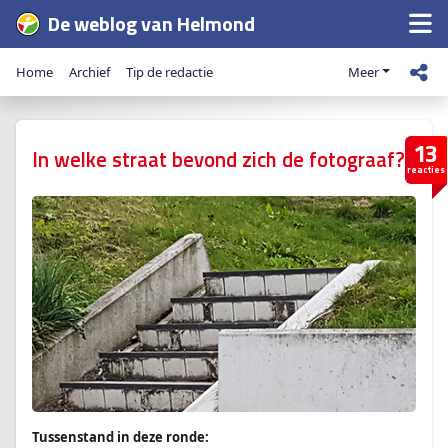
De weblog van Helmond
Home
Archief
Tip de redactie
Meer
13
In welke straat bevond zich de fotograaf?
reacties
Tussenstand in deze ronde: