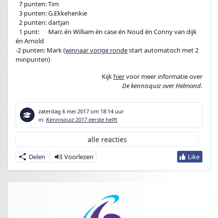
–
7 punten: Tim
–
3 punten: G.Ekkehenkie
–
2 punten: dartjan
–
1 punt:
en
Marc én William én case én Noud én Conny van dijk
én Arnold
-2 punten: Mark (
winnaar vorige ronde
start automatisch met 2
minpunten)
Kijk
hier
voor meer informatie over
De kennisquiz over Helmond.
zaterdag 6 mei 2017
om 18:14 uur
in:
Kennisquiz 2017 eerste helft
alle reacties
Delen