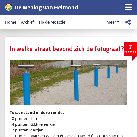
De weblog van Helmond
Home
Archief
Tip de redactie
Meer
7
In welke straat bevond zich de fotograaf?
reacties
Tussenstand in deze ronde:
–
8 punten: Tim
–
4 punten: G.Ekkehenkie
–
2 punten: dartjan
–
1 punt:
en
Marc én William én case én Noud én Conny van dijk