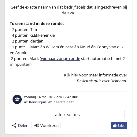
Geef de exacte naam van dat bedrijf zoals dat is ingeschreven bij
de
KvK
.
Tussenstand in deze ronde:
–
7 punten: Tim
–
4 punten: G.Ekkehenkie
–
2 punten: dartjan
–
1 punt:
en
Marc én William én case én Noud én Conny van dijk
én Arnold
-2 punten: Mark (
winnaar vorige ronde
start automatisch met 2
minpunten)
Kijk
hier
voor meer informatie over
De kennisquiz over Helmond.
zondag 14 mei 2017
om 12:42 uur
in:
Kennisquiz 2017 eerste helft
alle reacties
Delen